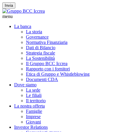
Invia
menu
La banca
La storia
Governance
Normativa Finanziaria
Dati di Bilancio
Strategia fiscale
La Sostenibilità
Il Gruppo BCC Iccrea
Rapporto con i fornitori
Etica di Gruppo e Whistleblowing
Documenti CDA
Dove siamo
La sede
Le filiali
Il territorio
La nostra offerta
Famiglie
Imprese
Giovani
Investor Relations