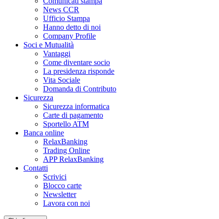
Comunicati stampa
News CCR
Ufficio Stampa
Hanno detto di noi
Company Profile
Soci e Mutualità
Vantaggi
Come diventare socio
La presidenza risponde
Vita Sociale
Domanda di Contributo
Sicurezza
Sicurezza informatica
Carte di pagamento
Sportello ATM
Banca online
RelaxBanking
Trading Online
APP RelaxBanking
Contatti
Scrivici
Blocco carte
Newsletter
Lavora con noi