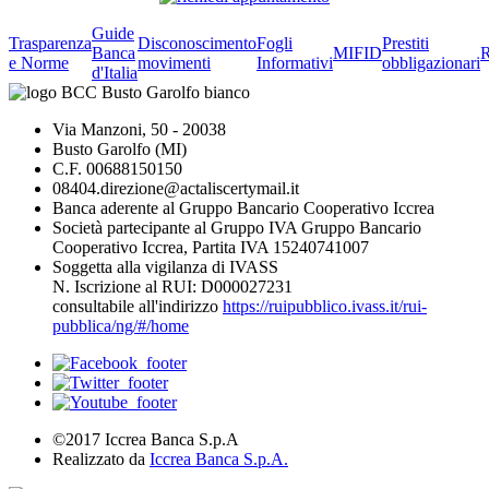
Guide
Trasparenza
Disconoscimento
Fogli
Prestiti
Banca
MIFID
R
e Norme
movimenti
Informativi
obbligazionari
d'Italia
Via Manzoni, 50 - 20038
Busto Garolfo (MI)
C.F. 00688150150
08404.direzione@actaliscertymail.it
Banca aderente al Gruppo Bancario Cooperativo Iccrea
Società partecipante al Gruppo IVA Gruppo Bancario
Cooperativo Iccrea, Partita IVA 15240741007
Soggetta alla vigilanza di IVASS
N. Iscrizione al RUI: D000027231
consultabile all'indirizzo
https://ruipubblico.ivass.it/rui-
pubblica/ng/#/home
©2017 Iccrea Banca S.p.A
Realizzato da
Iccrea Banca S.p.A.