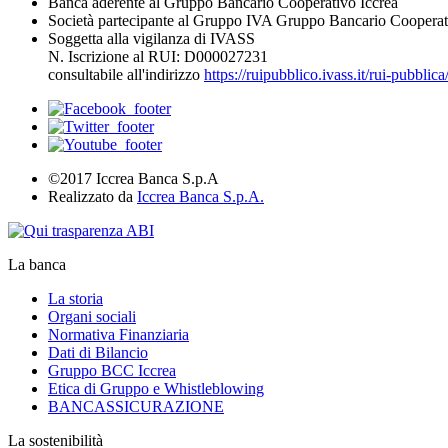
Banca aderente al Gruppo Bancario Cooperativo Iccrea
Società partecipante al Gruppo IVA Gruppo Bancario Cooperat
Soggetta alla vigilanza di IVASS
N. Iscrizione al RUI: D000027231
consultabile all'indirizzo
https://ruipubblico.ivass.it/rui-pubbli
©2017 Iccrea Banca S.p.A
Realizzato da
Iccrea Banca S.p.A.
La banca
La storia
Organi sociali
Normativa Finanziaria
Dati di Bilancio
Gruppo BCC Iccrea
Etica di Gruppo e Whistleblowing
BANCASSICURAZIONE
La sostenibilità