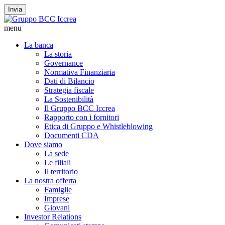
Invia
menu
La banca
La storia
Governance
Normativa Finanziaria
Dati di Bilancio
Strategia fiscale
La Sostenibilità
Il Gruppo BCC Iccrea
Rapporto con i fornitori
Etica di Gruppo e Whistleblowing
Documenti CDA
Dove siamo
La sede
Le filiali
Il territorio
La nostra offerta
Famiglie
Imprese
Giovani
Investor Relations