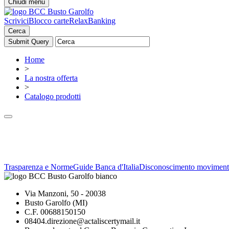
Chiudi menu
Scrivici
Blocco carte
RelaxBanking
Cerca
Home
>
La nostra offerta
>
Catalogo prodotti
Trasparenza e Norme
Guide Banca d'Italia
Disconoscimento moviment
Via Manzoni, 50 - 20038
Busto Garolfo (MI)
C.F. 00688150150
08404.direzione@actaliscertymail.it