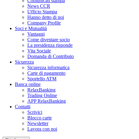
Comunicati stampa
News CCR
Ufficio Stampa
Hanno detto di noi
Company Profile
Soci e Mutualità
Vantaggi
Come diventare socio
La presidenza risponde
Vita Sociale
Domanda di Contributo
Sicurezza
Sicurezza informatica
Carte di pagamento
Sportello ATM
Banca online
RelaxBanking
Trading Online
APP RelaxBanking
Contatti
Scrivici
Blocco carte
Newsletter
Lavora con noi