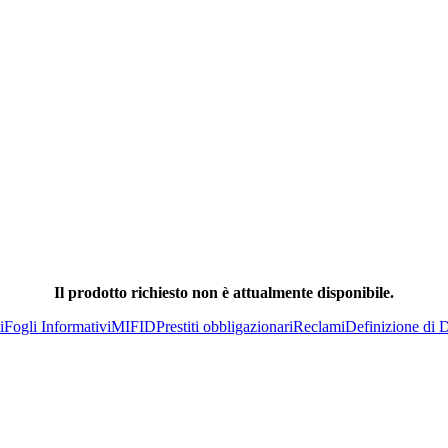
Il prodotto richiesto non è attualmente disponibile.
i
Fogli Informativi
MIFID
Prestiti obbligazionari
Reclami
Definizione di D