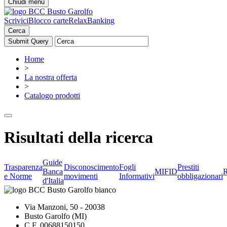
Chiudi menu
Scrivici
Blocco carte
RelaxBanking
Cerca
Home
>
La nostra offerta
>
Catalogo prodotti
Risultati della ricerca
Guide
Trasparenza
Disconoscimento
Fogli
Prestiti
Banca
MIFID
R
e Norme
movimenti
Informativi
obbligazionari
d'Italia
Via Manzoni, 50 - 20038
Busto Garolfo (MI)
C.F. 00688150150