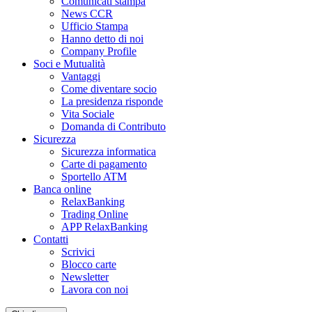
Comunicati stampa
News CCR
Ufficio Stampa
Hanno detto di noi
Company Profile
Soci e Mutualità
Vantaggi
Come diventare socio
La presidenza risponde
Vita Sociale
Domanda di Contributo
Sicurezza
Sicurezza informatica
Carte di pagamento
Sportello ATM
Banca online
RelaxBanking
Trading Online
APP RelaxBanking
Contatti
Scrivici
Blocco carte
Newsletter
Lavora con noi