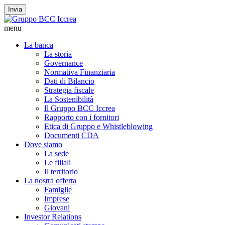
Invia
menu
La banca
La storia
Governance
Normativa Finanziaria
Dati di Bilancio
Strategia fiscale
La Sostenibilità
Il Gruppo BCC Iccrea
Rapporto con i fornitori
Etica di Gruppo e Whistleblowing
Documenti CDA
Dove siamo
La sede
Le filiali
Il territorio
La nostra offerta
Famiglie
Imprese
Giovani
Investor Relations