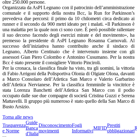
oltre 250.000 persone.
Organizzata da AsPI Legnano con il patrocinio dell’amministrazione
comunale e il supporto della nostra Bcc, la Run for Parkinson’s
prevedeva due percorsi: il primo da 10 chilometri circa dedicato ai
runner e il secondo da 900 metri ideato per i malati. «Il Parkinson è
una malattia per la quale non ci sono cure. È però possibile rallentare
il suo decorso facendo degli esercizi mirate e del movimento», ha
premesso la presidente di AsPI Legnano Rosanna Carnovali. Al
successo dell’iniziativa hanno contribuito anche il sindaco di
Legnano, Alberto Centinaio che è intervenuto insieme con gli
assessori Gian Piero Colombo e Antonino Cusumano. Per la nostra
Bcc è stato presente il consigliere Vittorio Pinciroli.
Per la cronaca, la classifica finale ha visto, tra gli uomini, la vittoria
di Fabio Arrigoni della Polisportiva Olonia di Olgiate Olona, davanti
a Marco Consolaro dell’Atletica San Marco e Valerio Garbarino
dell’Atletica Nervianese. Per la classifica femminile la vincitrice è
stata Lorenza Banchetti dell’Atletica San Marco con il podio
occupato dalle sue due compagne di società Cristina Guzzi e Serena
Mattavelli. Il gruppo più numeroso è stato quello della San Marco di
Busto Arsizio.
Torna alle news
Guide
Trasparenza
Disconoscimento
Fogli
Prestiti
Banca
MIFID
R
e Norme
movimenti
Informativi
obbligazionari
d'Italia