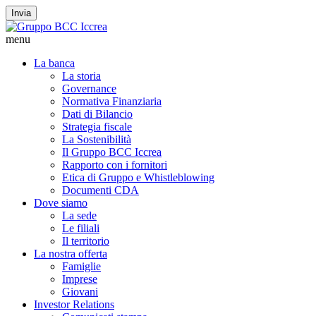
Invia
menu
La banca
La storia
Governance
Normativa Finanziaria
Dati di Bilancio
Strategia fiscale
La Sostenibilità
Il Gruppo BCC Iccrea
Rapporto con i fornitori
Etica di Gruppo e Whistleblowing
Documenti CDA
Dove siamo
La sede
Le filiali
Il territorio
La nostra offerta
Famiglie
Imprese
Giovani
Investor Relations