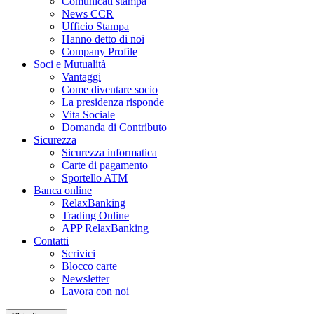
Comunicati stampa
News CCR
Ufficio Stampa
Hanno detto di noi
Company Profile
Soci e Mutualità
Vantaggi
Come diventare socio
La presidenza risponde
Vita Sociale
Domanda di Contributo
Sicurezza
Sicurezza informatica
Carte di pagamento
Sportello ATM
Banca online
RelaxBanking
Trading Online
APP RelaxBanking
Contatti
Scrivici
Blocco carte
Newsletter
Lavora con noi