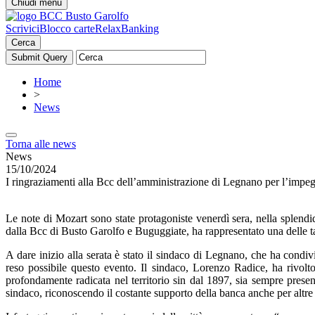
Chiudi menu
Scrivici
Blocco carte
RelaxBanking
Cerca
Home
>
News
Torna alle news
News
15/10/2024
I ringraziamenti alla Bcc dell’amministrazione di Legnano per l’impegno
Le note di Mozart sono state protagoniste venerdì sera, nella splend
dalla Bcc di Busto Garolfo e Buguggiate, ha rappresentato una delle 
A dare inizio alla serata è stato il sindaco di Legnano, che ha condivi
reso possibile questo evento. Il sindaco, Lorenzo Radice, ha rivol
profondamente radicata nel territorio sin dal 1897, sia sempre presen
sindaco, riconoscendo il costante supporto della banca anche per altr