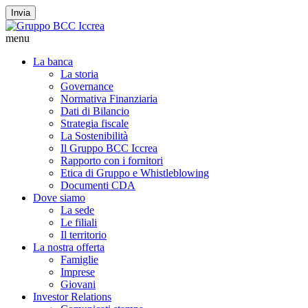
Invia
menu
La banca
La storia
Governance
Normativa Finanziaria
Dati di Bilancio
Strategia fiscale
La Sostenibilità
Il Gruppo BCC Iccrea
Rapporto con i fornitori
Etica di Gruppo e Whistleblowing
Documenti CDA
Dove siamo
La sede
Le filiali
Il territorio
La nostra offerta
Famiglie
Imprese
Giovani
Investor Relations