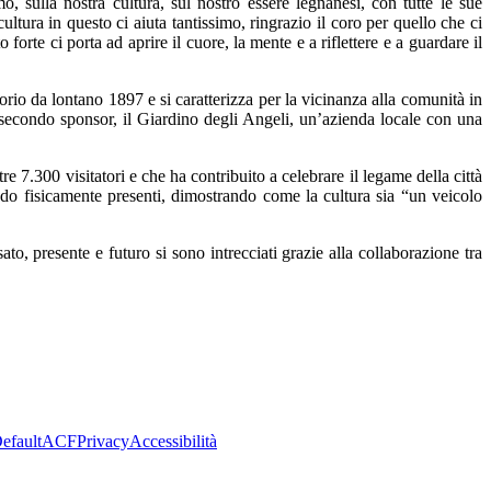
o, sulla nostra cultura, sul nostro essere legnanesi, con tutte le sue
ultura in questo ci aiuta tantissimo, ringrazio il coro per quello che ci
orte ci porta ad aprire il cuore, la mente e a riflettere e a guardare il
rio da lontano 1897 e si caratterizza per la vicinanza alla comunità in
il secondo sponsor, il Giardino degli Angeli, un’azienda locale con una
e 7.300 visitatori e che ha contribuito a celebrare il legame della città
endo fisicamente presenti, dimostrando come la cultura sia “un veicolo
, presente e futuro si sono intrecciati grazie alla collaborazione tra
efault
ACF
Privacy
Accessibilità