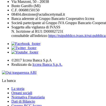
Via Manzoni, 50 - 20038
Busto Garolfo (MI)
C.F. 00688150150
08404.direzione@actaliscertymail.it
Banca aderente al Gruppo Bancario Cooperativo Iccrea
Società partecipante al Gruppo IVA Gruppo Bancario Cooperat
Soggetta alla vigilanza di IVASS
N. Iscrizione al RUI: D000027231
consultabile all'indirizzo
https://ruipubblico.ivass.it/rui-pubbli
©2017 Iccrea Banca S.p.A
Realizzato da
Iccrea Banca S.p.A.
La banca
La storia
Organi sociali
Normativa Finanziaria
Dati di Bilancio
Gruppo BCC Iccrea