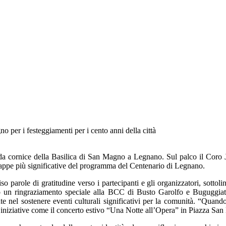
 per i festeggiamenti per i cento anni della città
ida cornice della Basilica di San Magno a Legnano. Sul palco il Coro 
tappe più significative del programma del Centenario di Legnano.
so parole di gratitudine verso i partecipanti e gli organizzatori, sottol
to un ringraziamento speciale alla BCC di Busto Garolfo e Buguggiat
te nel sostenere eventi culturali significativi per la comunità. “Quan
e iniziative come il concerto estivo “Una Notte all’Opera” in Piazza Sa