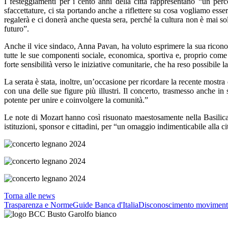
I festeggiamenti per i cento anni della città rappresentano “un perco
sfaccettature, ci sta portando anche a riflettere su cosa vogliamo esser
regalerà e ci donerà anche questa sera, perché la cultura non è mai solo
futuro”.
Anche il vice sindaco, Anna Pavan, ha voluto esprimere la sua riconosc
tutte le sue componenti sociale, economica, sportiva e, proprio come i
forte sensibilità verso le iniziative comunitarie, che ha reso possibile 
La serata è stata, inoltre, un’occasione per ricordare la recente mostra
con una delle sue figure più illustri. Il concerto, trasmesso anche i
potente per unire e coinvolgere la comunità.”
Le note di Mozart hanno così risuonato maestosamente nella Basilica, 
istituzioni, sponsor e cittadini, per “un omaggio indimenticabile alla c
Torna alle news
Trasparenza e Norme
Guide Banca d'Italia
Disconoscimento moviment