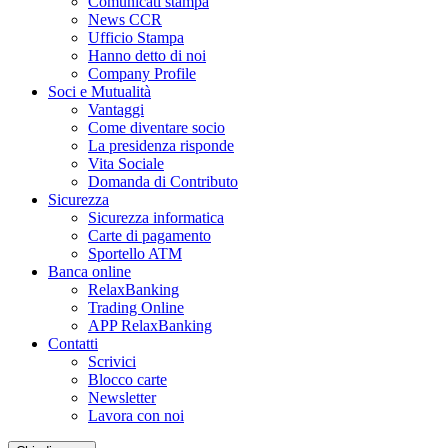
Comunicati stampa
News CCR
Ufficio Stampa
Hanno detto di noi
Company Profile
Soci e Mutualità
Vantaggi
Come diventare socio
La presidenza risponde
Vita Sociale
Domanda di Contributo
Sicurezza
Sicurezza informatica
Carte di pagamento
Sportello ATM
Banca online
RelaxBanking
Trading Online
APP RelaxBanking
Contatti
Scrivici
Blocco carte
Newsletter
Lavora con noi