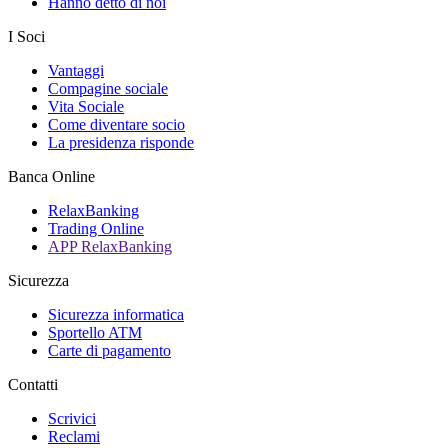
Hanno detto di noi
I Soci
Vantaggi
Compagine sociale
Vita Sociale
Come diventare socio
La presidenza risponde
Banca Online
RelaxBanking
Trading Online
APP RelaxBanking
Sicurezza
Sicurezza informatica
Sportello ATM
Carte di pagamento
Contatti
Scrivici
Reclami