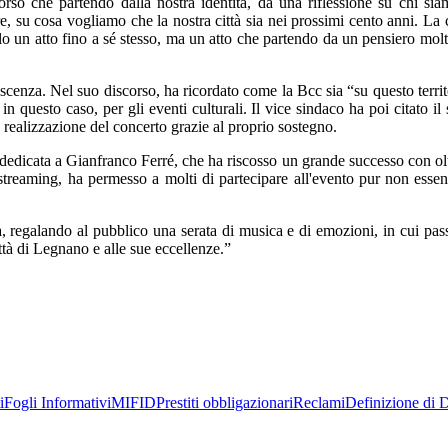
rso che partendo dalla nostra identità, da una riflessione su chi siam
e, su cosa vogliamo che la nostra città sia nei prossimi cento anni. La c
 un atto fino a sé stesso, ma un atto che partendo da un pensiero molto f
enza. Nel suo discorso, ha ricordato come la Bcc sia “su questo territo
n questo caso, per gli eventi culturali. Il vice sindaco ha poi citato 
la realizzazione del concerto grazie al proprio sostegno.
 dedicata a Gianfranco Ferré, che ha riscosso un grande successo con oltr
n streaming, ha permesso a molti di partecipare all'evento pur non ess
regalando al pubblico una serata di musica e di emozioni, in cui passato
ittà di Legnano e alle sue eccellenze.”
i
Fogli Informativi
MIFID
Prestiti obbligazionari
Reclami
Definizione di D