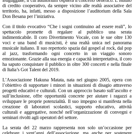
Buguggiate, il cui auditorium ospiterà il concerto benefico. L’istituto
di credito cooperativo, da sempre vicino alle realtà associative del
territorio, ha, infatti, messo a disposizione l’auditorium della Sala
Don Besana per l’iniziativa.
Con il titolo evocativo “Che i sogni continuino ad essere reali”, lo
spettacolo promette di regalare al pubblico una serata
indimenticabile. Il coro Divertimento Vocale, con le sue oltre 130
voci e una band di musicisti, è una realtà unica nel panorama
musicale italiano. Il suo repertorio spazia dal gospel al rock, dal pop
al jazz, trasformando ogni concerto in un viaggio sonoro
emozionante. Grazie alla sua energia e capacità interpretativa, il coro
ha saputo conquistare il pubblico in oltre 300 concerti e nella finale
di Italia’s Got Talent del 2019.
L’Associazione Hakuna Matata, nata nel giugno 2005, opera con
l’obiettivo di supportare i minori in situazioni di disagio attraverso
progetti educativi e culturali. Con un approccio basato sull’ascolto e
sull’inclusione, offre opportunità concrete per aiutare i ragazzi a
sviluppare le proprie potenzialità. Il suo impegno si manifesta nella
creazione di laboratori scolastici, supporto educativo, attività
culturali e aggregative, nonché nell’organizzazione di convegni e
seminari rivolti agli operatori del settore.
La serata del 22 marzo rappresenta non solo un’occasione per
celebrare i vent’anni dell’associazione, ma anche per sostenere