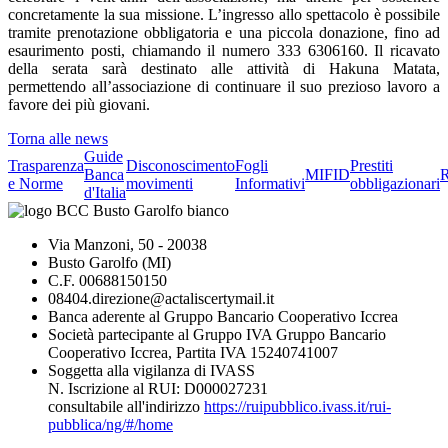
concretamente la sua missione. L’ingresso allo spettacolo è possibile
tramite prenotazione obbligatoria e una piccola donazione, fino ad
esaurimento posti, chiamando il numero 333 6306160. Il ricavato
della serata sarà destinato alle attività di Hakuna Matata,
permettendo all’associazione di continuare il suo prezioso lavoro a
favore dei più giovani.
Torna alle news
Guide
Trasparenza
Disconoscimento
Fogli
Prestiti
Banca
MIFID
R
e Norme
movimenti
Informativi
obbligazionari
d'Italia
Via Manzoni, 50 - 20038
Busto Garolfo (MI)
C.F. 00688150150
08404.direzione@actaliscertymail.it
Banca aderente al Gruppo Bancario Cooperativo Iccrea
Società partecipante al Gruppo IVA Gruppo Bancario
Cooperativo Iccrea, Partita IVA 15240741007
Soggetta alla vigilanza di IVASS
N. Iscrizione al RUI: D000027231
consultabile all'indirizzo
https://ruipubblico.ivass.it/rui-
pubblica/ng/#/home