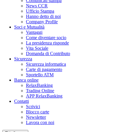
Comunicati stampa
News CCR
Ufficio Stampa
Hanno detto di noi
Company Profile
Soci e Mutualità
Vantaggi
Come diventare socio
La presidenza risponde
Vita Sociale
Domanda di Contributo
Sicurezza
Sicurezza informatica
Carte di pagamento
Sportello ATM
Banca online
RelaxBanking
Trading Online
APP RelaxBanking
Contatti
Scrivici
Blocco carte
Newsletter
Lavora con noi