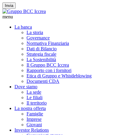
Invia
menu
La banca
La storia
Governance
Normativa Finanziaria
Dati di Bilancio
Strategia fiscale
La Sostenibilità
Il Gruppo BCC Iccrea
Rapporto con i fornitori
Etica di Gruppo e Whistleblowing
Documenti CDA
Dove siamo
La sede
Le filiali
Il territorio
La nostra offerta
Famiglie
Imprese
Giovani
Investor Relations