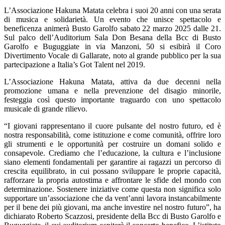
L’Associazione Hakuna Matata celebra i suoi 20 anni con una serata
di musica e solidarietà. Un evento che unisce spettacolo e
beneficenza animerà Busto Garolfo sabato 22 marzo 2025 dalle 21.
Sul palco dell’Auditorium Sala Don Besana della Bcc di Busto
Garolfo e Buguggiate in via Manzoni, 50 si esibirà il Coro
Divertimento Vocale di Gallarate, noto al grande pubblico per la sua
partecipazione a Italia’s Got Talent nel 2019.
L’Associazione Hakuna Matata, attiva da due decenni nella
promozione umana e nella prevenzione del disagio minorile,
festeggia così questo importante traguardo con uno spettacolo
musicale di grande rilievo.
“I giovani rappresentano il cuore pulsante del nostro futuro, ed è
nostra responsabilità, come istituzione e come comunità, offrire loro
gli strumenti e le opportunità per costruire un domani solido e
consapevole. Crediamo che l’educazione, la cultura e l’inclusione
siano elementi fondamentali per garantire ai ragazzi un percorso di
crescita equilibrato, in cui possano sviluppare le proprie capacità,
rafforzare la propria autostima e affrontare le sfide del mondo con
determinazione. Sostenere iniziative come questa non significa solo
supportare un’associazione che da vent’anni lavora instancabilmente
per il bene dei più giovani, ma anche investire nel nostro futuro”, ha
dichiarato Roberto Scazzosi, presidente della Bcc di Busto Garolfo e