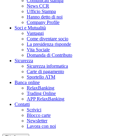
Comunicati stampa
News CCR
Ufficio Stampa
Hanno detto di noi
Company Profile
Soci e Mutualità
Vantaggi
Come diventare socio
La presidenza risponde
Vita Sociale
Domanda di Contributo
Sicurezza
Sicurezza informatica
Carte di pagamento
Sportello ATM
Banca online
RelaxBanking
Trading Online
APP RelaxBanking
Contatti
Scrivici
Blocco carte
Newsletter
Lavora con noi