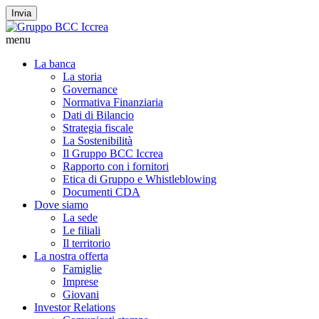
Invia
menu
La banca
La storia
Governance
Normativa Finanziaria
Dati di Bilancio
Strategia fiscale
La Sostenibilità
Il Gruppo BCC Iccrea
Rapporto con i fornitori
Etica di Gruppo e Whistleblowing
Documenti CDA
Dove siamo
La sede
Le filiali
Il territorio
La nostra offerta
Famiglie
Imprese
Giovani
Investor Relations