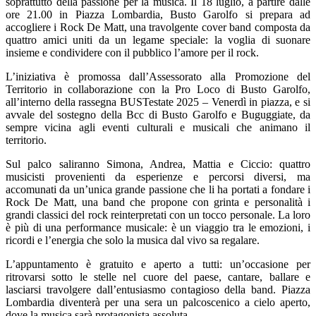
soprattutto della passione per la musica. Il 18 luglio, a partire dalle
ore 21.00 in Piazza Lombardia, Busto Garolfo si prepara ad
accogliere i Rock De Matt, una travolgente cover band composta da
quattro amici uniti da un legame speciale: la voglia di suonare
insieme e condividere con il pubblico l’amore per il rock.
L’iniziativa è promossa dall’Assessorato alla Promozione del
Territorio in collaborazione con la Pro Loco di Busto Garolfo,
all’interno della rassegna BUSTestate 2025 – Venerdì in piazza, e si
avvale del sostegno della Bcc di Busto Garolfo e Buguggiate, da
sempre vicina agli eventi culturali e musicali che animano il
territorio.
Sul palco saliranno Simona, Andrea, Mattia e Ciccio: quattro
musicisti provenienti da esperienze e percorsi diversi, ma
accomunati da un’unica grande passione che li ha portati a fondare i
Rock De Matt, una band che propone con grinta e personalità i
grandi classici del rock reinterpretati con un tocco personale. La loro
è più di una performance musicale: è un viaggio tra le emozioni, i
ricordi e l’energia che solo la musica dal vivo sa regalare.
L’appuntamento è gratuito e aperto a tutti: un’occasione per
ritrovarsi sotto le stelle nel cuore del paese, cantare, ballare e
lasciarsi travolgere dall’entusiasmo contagioso della band. Piazza
Lombardia diventerà per una sera un palcoscenico a cielo aperto,
dove la musica sarà protagonista assoluta.