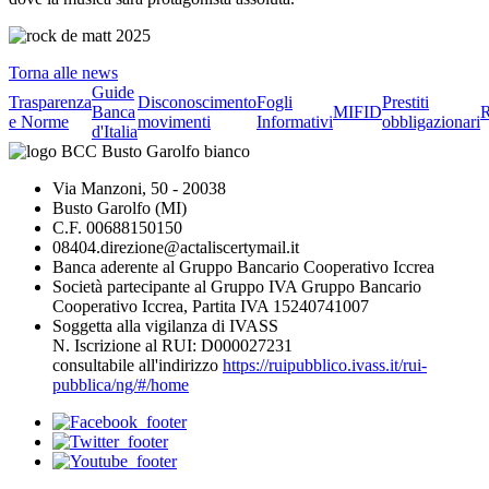
Torna alle news
Guide
Trasparenza
Disconoscimento
Fogli
Prestiti
Banca
MIFID
R
e Norme
movimenti
Informativi
obbligazionari
d'Italia
Via Manzoni, 50 - 20038
Busto Garolfo (MI)
C.F. 00688150150
08404.direzione@actaliscertymail.it
Banca aderente al Gruppo Bancario Cooperativo Iccrea
Società partecipante al Gruppo IVA Gruppo Bancario
Cooperativo Iccrea, Partita IVA 15240741007
Soggetta alla vigilanza di IVASS
N. Iscrizione al RUI: D000027231
consultabile all'indirizzo
https://ruipubblico.ivass.it/rui-
pubblica/ng/#/home