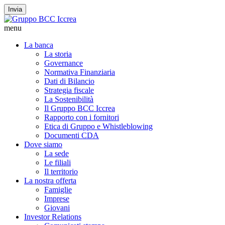
Invia
menu
La banca
La storia
Governance
Normativa Finanziaria
Dati di Bilancio
Strategia fiscale
La Sostenibilità
Il Gruppo BCC Iccrea
Rapporto con i fornitori
Etica di Gruppo e Whistleblowing
Documenti CDA
Dove siamo
La sede
Le filiali
Il territorio
La nostra offerta
Famiglie
Imprese
Giovani
Investor Relations