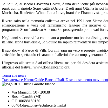
Jo Squillo, al secolo Giovanna Coletti, è una delle icone più ricono
punk con il singolo Sono cattiva/Orrore. Dagli anni Ottanta in poi h
Muchacha, Roulette e Whole Lotta Love, brani che l’hanno vista prota
Il vero salto nella memoria collettiva arriva nel 1991 con Siamo d
emancipazione e voce del femminismo leggero ma incisivo di qu
programma Scorribande su Antenna 3 e proseguendo poi in vari formati l
Negli anni successivi ha continuato a produrre musica e a distinguersi an
italiane. Icona trasversale, Jo Squillo ha saputo reinventarsi nel tempo:
Il suo show al Parco di Villa Corvini sarà un vero e proprio viaggio
arricchire lo spettacolo ci saranno i ballerini che accompagneranno l’a
L’ingresso alla serata è ad offerta libera, ma per chi desidera assicur
ufficiale del festival: www.donneincanto.org
Torna alle news
Trasparenza e Norme
Guide Banca d'Italia
Disconoscimento moviment
Via Manzoni, 50 - 20038
Busto Garolfo (MI)
C.F. 00688150150
08404.direzione@actaliscertymail.it