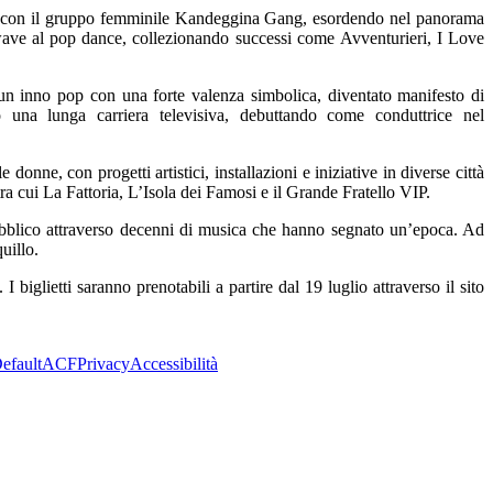
 1980 con il gruppo femminile Kandeggina Gang, esordendo nel panorama
w wave al pop dance, collezionando successi come Avventurieri, I Love
un inno pop con una forte valenza simbolica, diventato manifesto di
una lunga carriera televisiva, debuttando come conduttrice nel
donne, con progetti artistici, installazioni e iniziative in diverse città
 tra cui La Fattoria, L’Isola dei Famosi e il Grande Fratello VIP.
 pubblico attraverso decenni di musica che hanno segnato un’epoca. Ad
uillo.
biglietti saranno prenotabili a partire dal 19 luglio attraverso il sito
efault
ACF
Privacy
Accessibilità