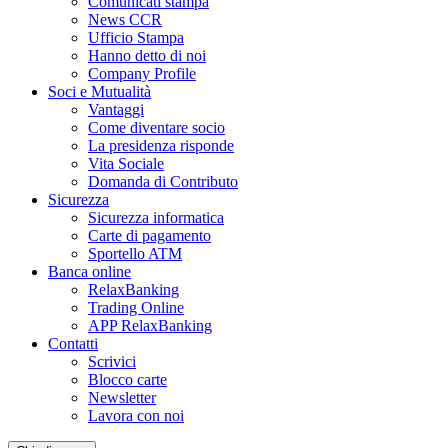
Comunicati stampa
News CCR
Ufficio Stampa
Hanno detto di noi
Company Profile
Soci e Mutualità
Vantaggi
Come diventare socio
La presidenza risponde
Vita Sociale
Domanda di Contributo
Sicurezza
Sicurezza informatica
Carte di pagamento
Sportello ATM
Banca online
RelaxBanking
Trading Online
APP RelaxBanking
Contatti
Scrivici
Blocco carte
Newsletter
Lavora con noi