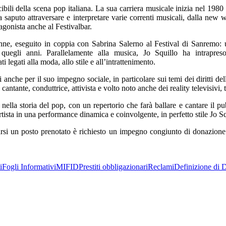
scibili della scena pop italiana. La sua carriera musicale inizia nel
a saputo attraversare e interpretare varie correnti musicali, dalla ne
gonista anche al Festivalbar.
onne, eseguito in coppia con Sabrina Salerno al Festival di Sanremo: 
egli anni. Parallelamente alla musica, Jo Squillo ha intrapreso 
egati alla moda, allo stile e all’intrattenimento.
che per il suo impegno sociale, in particolare sui temi dei diritti delle 
 cantante, conduttrice, attivista e volto noto anche dei reality televisivi,
 nella storia del pop, con un repertorio che farà ballare e cantare il
rtista in una performance dinamica e coinvolgente, in perfetto stile Jo Sq
arsi un posto prenotato è richiesto un impegno congiunto di donazione. I 
i
Fogli Informativi
MIFID
Prestiti obbligazionari
Reclami
Definizione di D