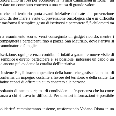
i coloreranno di rosa per accogliere la “Prima Camminata in Rosa”, un
r dare un contributo concreto a una causa di grande valore.
che nel territorio porta avanti iniziative dedicate alla prevenzione
di da destinare a visite di prevenzione oncologica chi è in difficoltà
 trasforma il semplice gesto di iscriversi e percorrere 5,5 chilometri tra
ino a esaurimento scorte, verrà consegnato un gadget ricordo, mentre i
ccompagnerà i partecipanti fino a piazza San Maurizio, dove l’arrivo si
 camminatori e famiglie.
iscrizione, ogni presenza contribuirà infatti a garantire nuove visite di
 semplice e diretto: partecipare e, se possibile, indossare un capo o un
 ancora più evidente la coralità dell’iniziativa.
sieme Ets, il braccio operativo della banca che gestisce la mutua di
onferma un impegno costante a favore del territorio e della salute. La
ative capaci di offrire un aiuto concreto alle persone.
tta soltanto di camminare, ma di condividere un’esperienza che ha come
a a chi si trova in difficoltà. Per ulteriori informazioni è possibile
 e solidarietà cammineranno insieme, trasformando Vedano Olona in un