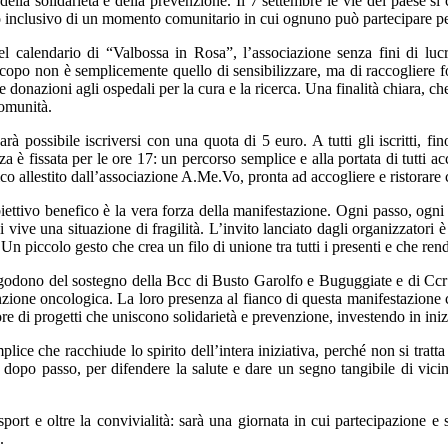
ella solidarietà e della prevenzione. Il 7 settembre le vie del paese s
lo inclusivo di un momento comunitario in cui ognuno può partecipare pe
 calendario di “Valbossa in Rosa”, l’associazione senza fini di lucro 
po non è semplicemente quello di sensibilizzare, ma di raccogliere fon
 donazioni agli ospedali per la cura e la ricerca. Una finalità chiara, che
comunità.
à possibile iscriversi con una quota di 5 euro. A tutti gli iscritti, f
a è fissata per le ore 17: un percorso semplice e alla portata di tutti a
o allestito dall’associazione A.Me.Vo, pronta ad accogliere e ristorare
biettivo benefico è la vera forza della manifestazione. Ogni passo, ogni 
vive una situazione di fragilità. L’invito lanciato dagli organizzatori è
n piccolo gesto che crea un filo di unione tra tutti i presenti e che rende
odono del sostegno della Bcc di Busto Garolfo e Buguggiate e di Ccr In
zione oncologica. La loro presenza al fianco di questa manifestazione c
re di progetti che uniscono solidarietà e prevenzione, investendo in inizi
plice che racchiude lo spirito dell’intera iniziativa, perché non si tra
po passo, per difendere la salute e dare un segno tangibile di vicinanz
sport e oltre la convivialità: sarà una giornata in cui partecipazione
.