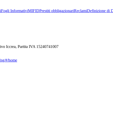
i
Fogli Informativi
MIFID
Prestiti obbligazionari
Reclami
Definizione di D
ivo Iccrea, Partita IVA 15240741007
ca/ng/#/home