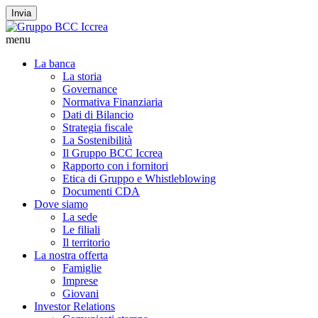
Invia
menu
La banca
La storia
Governance
Normativa Finanziaria
Dati di Bilancio
Strategia fiscale
La Sostenibilità
Il Gruppo BCC Iccrea
Rapporto con i fornitori
Etica di Gruppo e Whistleblowing
Documenti CDA
Dove siamo
La sede
Le filiali
Il territorio
La nostra offerta
Famiglie
Imprese
Giovani
Investor Relations