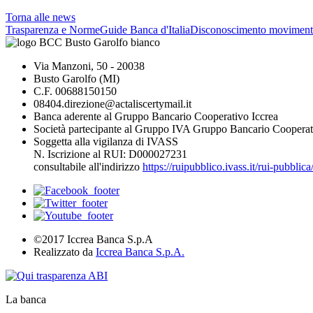
Torna alle news
Trasparenza e Norme
Guide Banca d'Italia
Disconoscimento moviment
Via Manzoni, 50 - 20038
Busto Garolfo (MI)
C.F. 00688150150
08404.direzione@actaliscertymail.it
Banca aderente al Gruppo Bancario Cooperativo Iccrea
Società partecipante al Gruppo IVA Gruppo Bancario Cooperat
Soggetta alla vigilanza di IVASS
N. Iscrizione al RUI: D000027231
consultabile all'indirizzo
https://ruipubblico.ivass.it/rui-pubbli
©2017 Iccrea Banca S.p.A
Realizzato da
Iccrea Banca S.p.A.
La banca