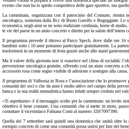
Vedano Olona si prepara a vivere una domenica speciale all’insegna d
evento che non ha lo spirito competitivo delle gare sportive, ma quel
La camminata, organizzata con il patrocinio del Comune, rientra nel
oncologica, sostenuta dalla Bcc di Busto Garolfo e Buguggiate. Lo sco
economica, negli anni se ne sono realizzate centinaia, borse di studio, e
le vie del paese in un aiuto concreto e diretto per la salute dell’intera 
Il programma prevede il ritrovo al Parco Spech, dove dalle ore 16 sar
bambini sotto i 10 anni potranno partecipare gratuitamente. La partenz
trasformerà in un momento di festa grazie anche allo stand gastronomic
Ma il valore della giornata non si esaurisce nel clima di socialità: l’o
prevenzione oncologica gratuite, offrendo così un aiuto concreto a chi 
accessorio rosa come segno visibile di adesione e sostegno alla causa. U
Il programma di Valbossa in Rosa e l’associazione che lo promuove g
comunità dei soci e che da anni è molto attivo nel campo della preven
banca e la sua realtà mutualistica hanno infatti sempre creduto nel valo
«Ti aspettiamo» è il messaggio scelto per la camminata: un invito sem
obiettivo il bene comune. Una comunità che si mette in moto, passo do
contattare il vicesindaco Fabiana Conti al numero 320/7097390.
Quella del 7 settembre sarà quindi una domenica che andrà oltre lo 
esempio concreto di come una comunità possa unirsi per fare del bene