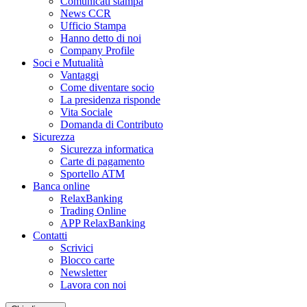
Comunicati stampa
News CCR
Ufficio Stampa
Hanno detto di noi
Company Profile
Soci e Mutualità
Vantaggi
Come diventare socio
La presidenza risponde
Vita Sociale
Domanda di Contributo
Sicurezza
Sicurezza informatica
Carte di pagamento
Sportello ATM
Banca online
RelaxBanking
Trading Online
APP RelaxBanking
Contatti
Scrivici
Blocco carte
Newsletter
Lavora con noi