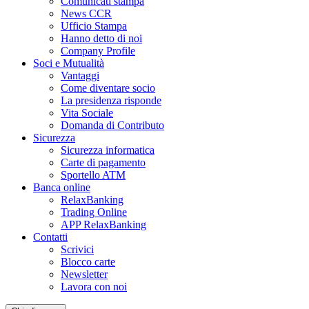
Comunicati stampa
News CCR
Ufficio Stampa
Hanno detto di noi
Company Profile
Soci e Mutualità
Vantaggi
Come diventare socio
La presidenza risponde
Vita Sociale
Domanda di Contributo
Sicurezza
Sicurezza informatica
Carte di pagamento
Sportello ATM
Banca online
RelaxBanking
Trading Online
APP RelaxBanking
Contatti
Scrivici
Blocco carte
Newsletter
Lavora con noi