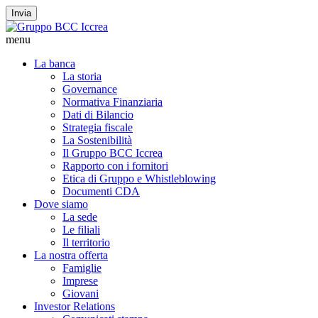
Invia
menu
La banca
La storia
Governance
Normativa Finanziaria
Dati di Bilancio
Strategia fiscale
La Sostenibilità
Il Gruppo BCC Iccrea
Rapporto con i fornitori
Etica di Gruppo e Whistleblowing
Documenti CDA
Dove siamo
La sede
Le filiali
Il territorio
La nostra offerta
Famiglie
Imprese
Giovani
Investor Relations