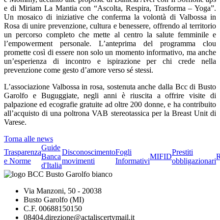
e di Miriam La Mantia con “Ascolta, Respira, Trasforma – Yoga”.
Un mosaico di iniziative che conferma la volontà di Valbossa in
Rosa di unire prevenzione, cultura e benessere, offrendo al territorio
un percorso completo che mette al centro la salute femminile e
l’empowerment personale. L’anteprima del programma clou
promette così di essere non solo un momento informativo, ma anche
un’esperienza di incontro e ispirazione per chi crede nella
prevenzione come gesto d’amore verso sé stessi.
L’associazione Valbossa in rosa, sostenuta anche dalla Bcc di Busto
Garolfo e Buguggiate, negli anni è riuscita a offrire visite di
palpazione ed ecografie gratuite ad oltre 200 donne, e ha contribuito
all’acquisto di una poltrona VAB stereotassica per la Breast Unit di
Varese.
Torna alle news
Guide
Trasparenza
Disconoscimento
Fogli
Prestiti
Banca
MIFID
R
e Norme
movimenti
Informativi
obbligazionari
d'Italia
Via Manzoni, 50 - 20038
Busto Garolfo (MI)
C.F. 00688150150
08404.direzione@actaliscertymail.it