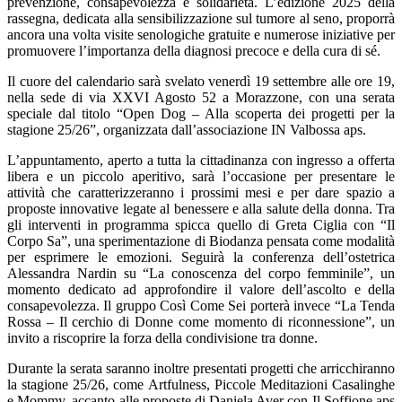
prevenzione, consapevolezza e solidarietà. L’edizione 2025 della
rassegna, dedicata alla sensibilizzazione sul tumore al seno, proporrà
ancora una volta visite senologiche gratuite e numerose iniziative per
promuovere l’importanza della diagnosi precoce e della cura di sé.
Il cuore del calendario sarà svelato venerdì 19 settembre alle ore 19,
nella sede di via XXVI Agosto 52 a Morazzone, con una serata
speciale dal titolo “Open Dog – Alla scoperta dei progetti per la
stagione 25/26”, organizzata dall’associazione IN Valbossa aps.
L’appuntamento, aperto a tutta la cittadinanza con ingresso a offerta
libera e un piccolo aperitivo, sarà l’occasione per presentare le
attività che caratterizzeranno i prossimi mesi e per dare spazio a
proposte innovative legate al benessere e alla salute della donna. Tra
gli interventi in programma spicca quello di Greta Ciglia con “Il
Corpo Sa”, una sperimentazione di Biodanza pensata come modalità
per esprimere le emozioni. Seguirà la conferenza dell’ostetrica
Alessandra Nardin su “La conoscenza del corpo femminile”, un
momento dedicato ad approfondire il valore dell’ascolto e della
consapevolezza. Il gruppo Così Come Sei porterà invece “La Tenda
Rossa – Il cerchio di Donne come momento di riconnessione”, un
invito a riscoprire la forza della condivisione tra donne.
Durante la serata saranno inoltre presentati progetti che arricchiranno
la stagione 25/26, come Artfulness, Piccole Meditazioni Casalinghe
e Mommy, accanto alle proposte di Daniela Aver con Il Soffione aps