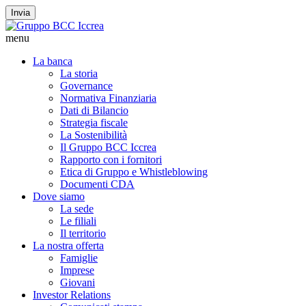
Invia
menu
La banca
La storia
Governance
Normativa Finanziaria
Dati di Bilancio
Strategia fiscale
La Sostenibilità
Il Gruppo BCC Iccrea
Rapporto con i fornitori
Etica di Gruppo e Whistleblowing
Documenti CDA
Dove siamo
La sede
Le filiali
Il territorio
La nostra offerta
Famiglie
Imprese
Giovani
Investor Relations