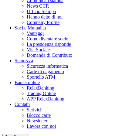
Comunicati stampa
News CCR
Ufficio Stampa
Hanno detto di noi
Company Profile
Soci e Mutualità
Vantaggi
Come diventare socio
La presidenza risponde
Vita Sociale
Domanda di Contributo
Sicurezza
Sicurezza informatica
Carte di pagamento
Sportello ATM
Banca online
RelaxBanking
Trading Online
APP RelaxBanking
Contatti
Scrivici
Blocco carte
Newsletter
Lavora con noi