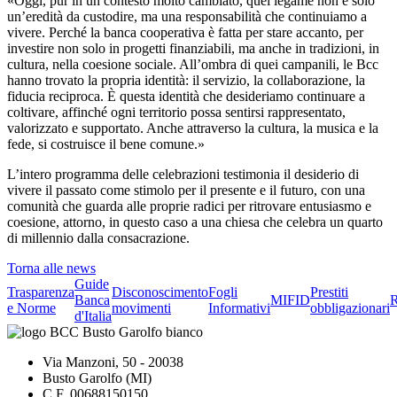
«Oggi, pur in un contesto molto cambiato, quel legame non è solo
un’eredità da custodire, ma una responsabilità che continuiamo a
vivere. Perché la banca cooperativa è fatta per stare accanto, per
investire non solo in progetti finanziabili, ma anche in tradizioni, in
cultura, nella coesione sociale. All’ombra di quei campanili, le Bcc
hanno trovato la propria identità: il servizio, la collaborazione, la
fiducia reciproca. È questa identità che desideriamo continuare a
coltivare, affinché ogni territorio possa sentirsi rappresentato,
valorizzato e supportato. Anche attraverso la cultura, la musica e la
fede, si costruisce il bene comune.»
L’intero programma delle celebrazioni testimonia il desiderio di
vivere il passato come stimolo per il presente e il futuro, con una
comunità che guarda alle proprie radici per ritrovare entusiasmo e
coesione, attorno, in questo caso a una chiesa che celebra un quarto
di millennio dalla consacrazione.
Torna alle news
Guide
Trasparenza
Disconoscimento
Fogli
Prestiti
Banca
MIFID
R
e Norme
movimenti
Informativi
obbligazionari
d'Italia
Via Manzoni, 50 - 20038
Busto Garolfo (MI)
C.F. 00688150150