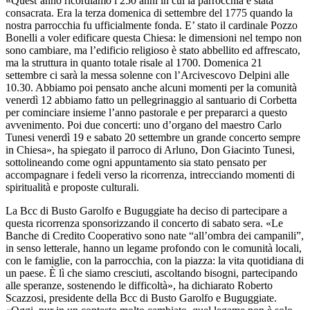
«Quest’anno ricordiamo i 250 anni in cui la parrocchia è stata
consacrata. Era la terza domenica di settembre del 1775 quando la
nostra parrocchia fu ufficialmente fonda. E’ stato il cardinale Pozzo
Bonelli a voler edificare questa Chiesa: le dimensioni nel tempo non
sono cambiare, ma l’edificio religioso è stato abbellito ed affrescato,
ma la struttura in quanto totale risale al 1700. Domenica 21
settembre ci sarà la messa solenne con l’Arcivescovo Delpini alle
10.30. Abbiamo poi pensato anche alcuni momenti per la comunità
venerdì 12 abbiamo fatto un pellegrinaggio al santuario di Corbetta
per cominciare insieme l’anno pastorale e per prepararci a questo
avvenimento. Poi due concerti: uno d’organo del maestro Carlo
Tunesi venerdì 19 e sabato 20 settembre un grande concerto sempre
in Chiesa», ha spiegato il parroco di Arluno, Don Giacinto Tunesi,
sottolineando come ogni appuntamento sia stato pensato per
accompagnare i fedeli verso la ricorrenza, intrecciando momenti di
spiritualità e proposte culturali.
La Bcc di Busto Garolfo e Buguggiate ha deciso di partecipare a
questa ricorrenza sponsorizzando il concerto di sabato sera. «Le
Banche di Credito Cooperativo sono nate “all’ombra dei campanili”,
in senso letterale, hanno un legame profondo con le comunità locali,
con le famiglie, con la parrocchia, con la piazza: la vita quotidiana di
un paese. È lì che siamo cresciuti, ascoltando bisogni, partecipando
alle speranze, sostenendo le difficoltà», ha dichiarato Roberto
Scazzosi, presidente della Bcc di Busto Garolfo e Buguggiate.