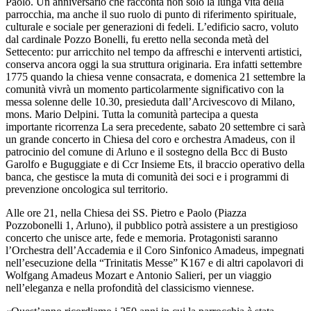
Paolo. Un anniversario che racconta non solo la lunga vita della
parrocchia, ma anche il suo ruolo di punto di riferimento spirituale,
culturale e sociale per generazioni di fedeli. L’edificio sacro, voluto
dal cardinale Pozzo Bonelli, fu eretto nella seconda metà del
Settecento: pur arricchito nel tempo da affreschi e interventi artistici,
conserva ancora oggi la sua struttura originaria. Era infatti settembre
1775 quando la chiesa venne consacrata, e domenica 21 settembre la
comunità vivrà un momento particolarmente significativo con la
messa solenne delle 10.30, presieduta dall’Arcivescovo di Milano,
mons. Mario Delpini. Tutta la comunità partecipa a questa
importante ricorrenza La sera precedente, sabato 20 settembre ci sarà
un grande concerto in Chiesa del coro e orchestra Amadeus, con il
patrocinio del comune di Arluno e il sostegno della Bcc di Busto
Garolfo e Buguggiate e di Ccr Insieme Ets, il braccio operativo della
banca, che gestisce la muta di comunità dei soci e i programmi di
prevenzione oncologica sul territorio.
Alle ore 21, nella Chiesa dei SS. Pietro e Paolo (Piazza
Pozzobonelli 1, Arluno), il pubblico potrà assistere a un prestigioso
concerto che unisce arte, fede e memoria. Protagonisti saranno
l’Orchestra dell’Accademia e il Coro Sinfonico Amadeus, impegnati
nell’esecuzione della “Trinitatis Messe” K167 e di altri capolavori di
Wolfgang Amadeus Mozart e Antonio Salieri, per un viaggio
nell’eleganza e nella profondità del classicismo viennese.