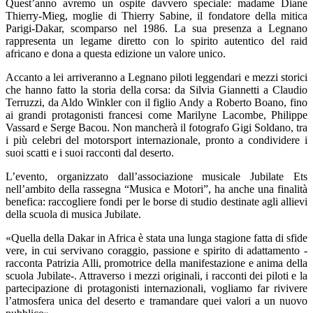
Quest’anno avremo un ospite davvero speciale: madame Diane
Thierry-Mieg, moglie di Thierry Sabine, il fondatore della mitica
Parigi-Dakar, scomparso nel 1986. La sua presenza a Legnano
rappresenta un legame diretto con lo spirito autentico del raid
africano e dona a questa edizione un valore unico.
Accanto a lei arriveranno a Legnano piloti leggendari e mezzi storici
che hanno fatto la storia della corsa: da Silvia Giannetti a Claudio
Terruzzi, da Aldo Winkler con il figlio Andy a Roberto Boano, fino
ai grandi protagonisti francesi come Marilyne Lacombe, Philippe
Vassard e Serge Bacou. Non mancherà il fotografo Gigi Soldano, tra
i più celebri del motorsport internazionale, pronto a condividere i
suoi scatti e i suoi racconti dal deserto.
L’evento, organizzato dall’associazione musicale Jubilate Ets
nell’ambito della rassegna “Musica e Motori”, ha anche una finalità
benefica: raccogliere fondi per le borse di studio destinate agli allievi
della scuola di musica Jubilate.
«Quella della Dakar in Africa è stata una lunga stagione fatta di sfide
vere, in cui servivano coraggio, passione e spirito di adattamento -
racconta Patrizia Alli, promotrice della manifestazione e anima della
scuola Jubilate-. Attraverso i mezzi originali, i racconti dei piloti e la
partecipazione di protagonisti internazionali, vogliamo far rivivere
l’atmosfera unica del deserto e tramandare quei valori a un nuovo