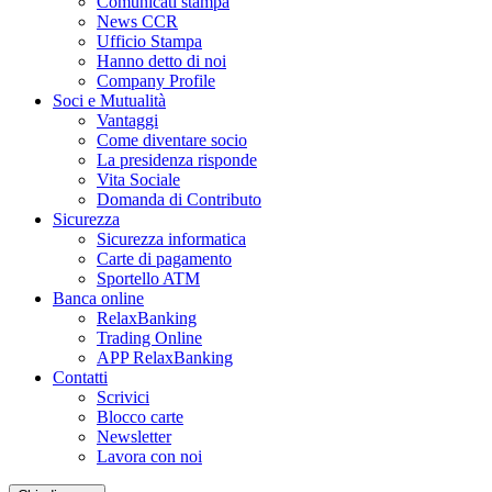
Comunicati stampa
News CCR
Ufficio Stampa
Hanno detto di noi
Company Profile
Soci e Mutualità
Vantaggi
Come diventare socio
La presidenza risponde
Vita Sociale
Domanda di Contributo
Sicurezza
Sicurezza informatica
Carte di pagamento
Sportello ATM
Banca online
RelaxBanking
Trading Online
APP RelaxBanking
Contatti
Scrivici
Blocco carte
Newsletter
Lavora con noi