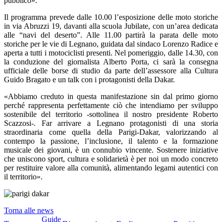
pubblico».
Il programma prevede dalle 10.00 l’esposizione delle moto storiche
in via Abruzzi 19, davanti alla scuola Jubilate, con un’area dedicata
alle “navi del deserto”. Alle 11.00 partirà la parata delle moto
storiche per le vie di Legnano, guidata dal sindaco Lorenzo Radice e
aperta a tutti i motociclisti presenti. Nel pomeriggio, dalle 14.30, con
la conduzione del giornalista Alberto Porta, ci sarà la consegna
ufficiale delle borse di studio da parte dell’assessore alla Cultura
Guido Bragato e un talk con i protagonisti della Dakar.
«Abbiamo creduto in questa manifestazione sin dal primo giorno
perché rappresenta perfettamente ciò che intendiamo per sviluppo
sostenibile del territorio -sottolinea il nostro presidente Roberto
Scazzosi-. Far arrivare a Legnano protagonisti di una storia
straordinaria come quella della Parigi-Dakar, valorizzando al
contempo la passione, l’inclusione, il talento e la formazione
musicale dei giovani, è un connubio vincente. Sostenere iniziative
che uniscono sport, cultura e solidarietà è per noi un modo concreto
per restituire valore alla comunità, alimentando legami autentici con
il territorio».
Torna alle news
Guide