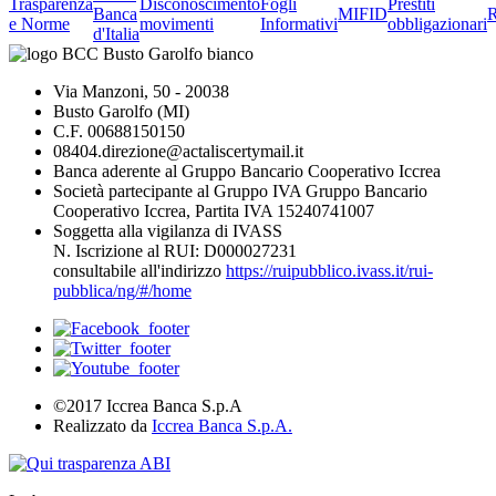
Trasparenza
Disconoscimento
Fogli
Prestiti
Banca
MIFID
R
e Norme
movimenti
Informativi
obbligazionari
d'Italia
Via Manzoni, 50 - 20038
Busto Garolfo (MI)
C.F. 00688150150
08404.direzione@actaliscertymail.it
Banca aderente al Gruppo Bancario Cooperativo Iccrea
Società partecipante al Gruppo IVA Gruppo Bancario
Cooperativo Iccrea, Partita IVA 15240741007
Soggetta alla vigilanza di IVASS
N. Iscrizione al RUI: D000027231
consultabile all'indirizzo
https://ruipubblico.ivass.it/rui-
pubblica/ng/#/home
©2017 Iccrea Banca S.p.A
Realizzato da
Iccrea Banca S.p.A.