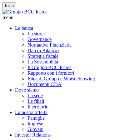
Invia
menu
La banca
La storia
Governance
Normativa Finanziaria
Dati di Bilancio
Strategia fiscale
La Sostenibilità
Il Gruppo BCC Iccrea
Rapporto con i fornitori
Etica di Gruppo e Whistleblowing
Documenti CDA
Dove siamo
La sede
Le filiali
Il territorio
La nostra offerta
Famiglie
Imprese
Giovani
Investor Relations