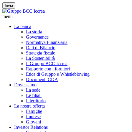
Invia
menu
La banca
La storia
Governance
Normativa Finanziaria
Dati di Bilancio
Strategia fiscale
La Sostenibilità
Il Gruppo BCC Iccrea
Rapporto con i fornitori
Etica di Gruppo e Whistleblowing
Documenti CDA
Dove siamo
La sede
Le filiali
Il territorio
La nostra offerta
Famiglie
Imprese
Giovani
Investor Relations