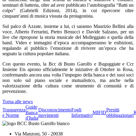
seminari di batteria, oltre ad aver pubblicato l’autobiografia “Batti un
colpo” (Gabrielli Edizioni, 2014), in cui ripercorre oltre
cinquant’anni di musica vissuta da protagonista.
Sul palco di Azzate, insieme a lui, ci saranno Maurizio Bellini alla
voce, Alberto Ferrarini, Pietro Benucci e Davide Salzano, per un
live che ripropone la storia musicale del Molleggiato e quella della
band. Video e immagini d’epoca accompagneranno le esibizioni,
regalando al pubblico l’emozione di rivivere un’epoca che ha
segnato la cultura popolare italiana.
Con questo evento, la Bcc di Busto Garolfo e Buguggiate e Ccr
Insieme Ets aprono ufficialmente le iniziative di Ottobre in Rosa,
confermando ancora una volta l’impegno della banca e dei suoi soci
non solo sul piano sociale e mutualistico, ma anche nella
valorizzazione della cultura come strumento di comunità e di
prevenzione.
Torna alle news
Guide
Trasparenza
Disconoscimento
Fogli
Prestiti
Banca
MIFID
R
e Norme
movimenti
Informativi
obbligazionari
d'Italia
Via Manzoni, 50 - 20038