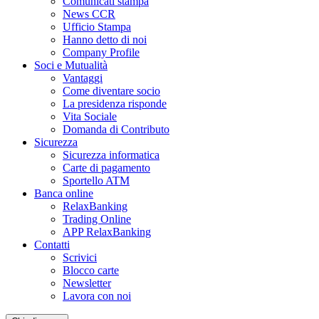
Comunicati stampa
News CCR
Ufficio Stampa
Hanno detto di noi
Company Profile
Soci e Mutualità
Vantaggi
Come diventare socio
La presidenza risponde
Vita Sociale
Domanda di Contributo
Sicurezza
Sicurezza informatica
Carte di pagamento
Sportello ATM
Banca online
RelaxBanking
Trading Online
APP RelaxBanking
Contatti
Scrivici
Blocco carte
Newsletter
Lavora con noi