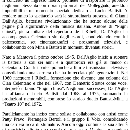
Il concerto ad ingresso libero, promette di trasportare il pubblico
negli anni Sessanta con i brani più amati del Molleggiato, aneddoti
imperdibili e un momento speciale dedicato a Lucio Battisti. A
rendere unico lo spettacolo sarà la straordinaria presenza di Gianni
Dall’Aglio, batterista rivoluzionario che ha scritto alcune delle
pagine più significative della musica italiana. Autore di “Pugni
chiusi”, pietra miliare del repertorio de I Ribelli, Dall’Aglio ha
accompagnato Celentano sin dagli esordi, condividendo con lui
palcoscenici, set cinematografici e programmi televisivi, e
collaborando con Mina e Battisti in momenti diventati storici.
Nato a Mantova il primo ottobre 1945, Dall’Aglio iniziò a suonare
la batteria a soli sei anni e a quattordici era già al fianco di
Celentano. Con lui partecipò anche a film e trasmissioni televisive,
consolidando una carriera che ha intrecciato più generazioni. Nel
1960 nacquero I Ribelli, formazione che divenne una colonna del
Clan Celentano e che nel 1967, con Demetrio Stratos come voce,
interpretò il brano “Pugni chiusi”. Negli anni successivi, Dall’Aglio
ha affiancato Lucio Battisti dal 1968 al 1975, suonando in
produzioni memorabili, compreso lo storico duetto Battisti-Mina a
“Teatro 10” nel 1972.
Parallelamente ha inciso come solista e collaborato con artisti come
Patty Pravo, Pierangelo Bertoli e il gruppo Il Volo, consolidando
una carriera ricca di sfumature. Ancora oggi continua la sua attività
di musicista, dirige una scuola di musica a Mantova e conduce