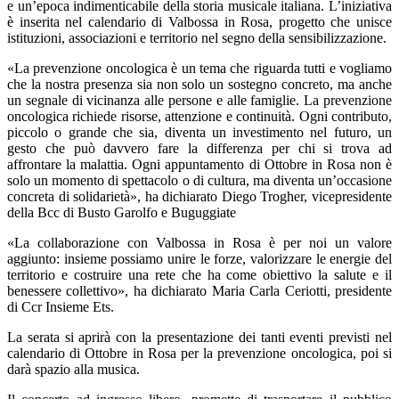
e un’epoca indimenticabile della storia musicale italiana. L’iniziativa
è inserita nel calendario di Valbossa in Rosa, progetto che unisce
istituzioni, associazioni e territorio nel segno della sensibilizzazione.
«La prevenzione oncologica è un tema che riguarda tutti e vogliamo
che la nostra presenza sia non solo un sostegno concreto, ma anche
un segnale di vicinanza alle persone e alle famiglie. La prevenzione
oncologica richiede risorse, attenzione e continuità. Ogni contributo,
piccolo o grande che sia, diventa un investimento nel futuro, un
gesto che può davvero fare la differenza per chi si trova ad
affrontare la malattia. Ogni appuntamento di Ottobre in Rosa non è
solo un momento di spettacolo o di cultura, ma diventa un’occasione
concreta di solidarietà», ha dichiarato Diego Trogher, vicepresidente
della Bcc di Busto Garolfo e Buguggiate
«La collaborazione con Valbossa in Rosa è per noi un valore
aggiunto: insieme possiamo unire le forze, valorizzare le energie del
territorio e costruire una rete che ha come obiettivo la salute e il
benessere collettivo», ha dichiarato Maria Carla Ceriotti, presidente
di Ccr Insieme Ets.
La serata si aprirà con la presentazione dei tanti eventi previsti nel
calendario di Ottobre in Rosa per la prevenzione oncologica, poi si
darà spazio alla musica.