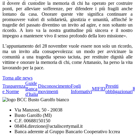
il dovere di custodire la memoria di chi ha operato per costruire
ponti, per alleviare sofferenze, per difendere i più fragili anche
lontano da casa. Onorare queste vite significa continuare a
promuovere valori di solidarietà, giustizia e umanità, affinché le
tragedie del passato diventino un invito ad agire, e non soltanto un
ricordo. A loro va la nostra gratitudine più sincera e il nostro
impegno a mantenere vivo il senso profondo della loro missione».
L’appuntamento del 28 novembre vuole essere non solo un ricordo,
ma un invito alla consapevolezza: un modo per avvicinare la
comunità a una tragedia spesso taciuta, per restituire dignità alle
vittime e onorare la memoria di chi, come Attanasio, ha perso la vita
lavorando per la pace.
Torna alle news
Guide
Trasparenza
Disconoscimento
Fogli
Prestiti
Banca
MIFID
R
e Norme
movimenti
Informativi
obbligazionari
d'Italia
Via Manzoni, 50 - 20038
Busto Garolfo (MI)
C.F. 00688150150
08404.direzione@actaliscertymail.it
Banca aderente al Gruppo Bancario Cooperativo Iccrea