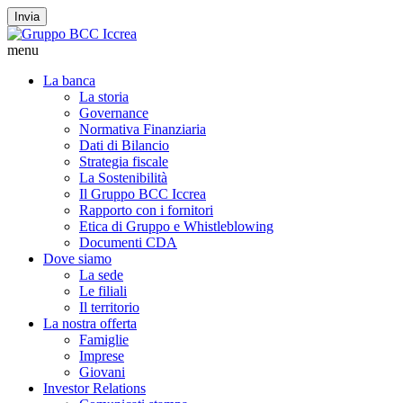
Invia
menu
La banca
La storia
Governance
Normativa Finanziaria
Dati di Bilancio
Strategia fiscale
La Sostenibilità
Il Gruppo BCC Iccrea
Rapporto con i fornitori
Etica di Gruppo e Whistleblowing
Documenti CDA
Dove siamo
La sede
Le filiali
Il territorio
La nostra offerta
Famiglie
Imprese
Giovani
Investor Relations