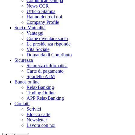
Comunicati stampa
News CCR
Ufficio Stampa
Hanno detto di noi
Company Profile
Soci e Mutualità
Vantaggi
Come diventare socio
La presidenza risponde
Vita Sociale
Domanda di Contributo
Sicurezza
Sicurezza informatica
Carte di pagamento
Sportello ATM
Banca online
RelaxBanking
Trading Online
APP RelaxBanking
Contatti
Scrivici
Blocco carte
Newsletter
Lavora con noi