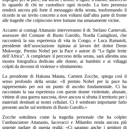
lo sguardo di chi ne custodisce ogni ricordo. La loro presenza
renderà ancora più forte il messaggio della serata, trasformando il
ricordo in un invito concreto a non voltarsi dall’altra parte di fronte
alle tragedie che colpiscono terre lontane ma umanamente vicine.
Accanto ai coniugi Attanasio interverranno il dr. Stefano Carnevali,
assessore del Comune di Busto Garolfo, Noella Castiglioni, che
racconterà la sua esperienza di vita in Congo, e Luca Ramaioli,
presidente dell’associazione ispirata al lavoro del dottor Denis
Mukwege, Premio Nobel per la Pace e autore di “Le figlie ferite
dell’Africa”. A completare il percorso della serata, sarà allestita una
mostra fotografica dedicata alle donne, ai bambini e ai villaggi
colpiti da decenni di violenze e sfruttamento.
La presidente di Hakuna Matata, Carmen Zocche, spiega così il
senso profondo della serata: «Il premio Nobel per la pace ha
rappresentato per noi un punto di ascolto fondamentale. Ci ha
raccontato la sua esperienza con queste donne violentate, abusate,
vittime di una guerra nascosta, dove ancora si sfrutta il territorio per i
materiali destinati ai nostri cellulari. Ci è sembrato importante farlo
presente anche sul territorio di Busto Garolfo.»
Zocche sottolinea come la tragedia personale che ha colpito
l’ambasciatore Attanasio, Iacovacci e Milambo renda ancora più
urgente parlare di questa realtà: «Ci saranno anche i genitori di