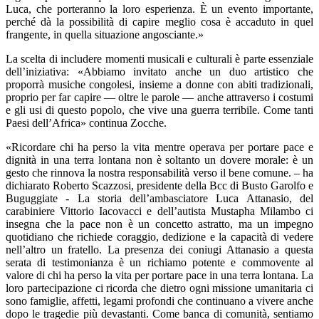
Luca, che porteranno la loro esperienza. È un evento importante,
perché dà la possibilità di capire meglio cosa è accaduto in quel
frangente, in quella situazione angosciante.»
La scelta di includere momenti musicali e culturali è parte essenziale
dell’iniziativa: «Abbiamo invitato anche un duo artistico che
proporrà musiche congolesi, insieme a donne con abiti tradizionali,
proprio per far capire — oltre le parole — anche attraverso i costumi
e gli usi di questo popolo, che vive una guerra terribile. Come tanti
Paesi dell’Africa» continua Zocche.
«Ricordare chi ha perso la vita mentre operava per portare pace e
dignità in una terra lontana non è soltanto un dovere morale: è un
gesto che rinnova la nostra responsabilità verso il bene comune. – ha
dichiarato Roberto Scazzosi, presidente della Bcc di Busto Garolfo e
Buguggiate - La storia dell’ambasciatore Luca Attanasio, del
carabiniere Vittorio Iacovacci e dell’autista Mustapha Milambo ci
insegna che la pace non è un concetto astratto, ma un impegno
quotidiano che richiede coraggio, dedizione e la capacità di vedere
nell’altro un fratello. La presenza dei coniugi Attanasio a questa
serata di testimonianza è un richiamo potente e commovente al
valore di chi ha perso la vita per portare pace in una terra lontana. La
loro partecipazione ci ricorda che dietro ogni missione umanitaria ci
sono famiglie, affetti, legami profondi che continuano a vivere anche
dopo le tragedie più devastanti. Come banca di comunità, sentiamo