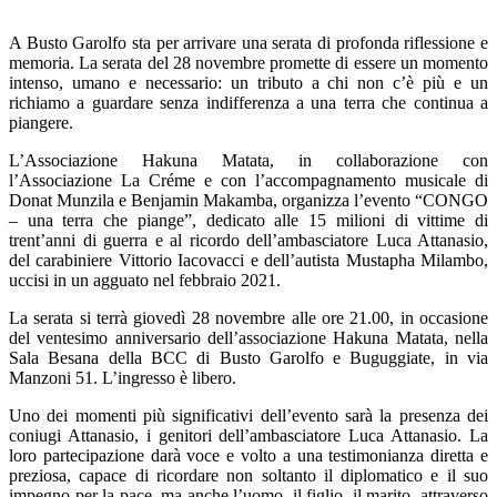
A Busto Garolfo sta per arrivare una serata di profonda riflessione e
memoria. La serata del 28 novembre promette di essere un momento
intenso, umano e necessario: un tributo a chi non c’è più e un
richiamo a guardare senza indifferenza a una terra che continua a
piangere.
L’Associazione Hakuna Matata, in collaborazione con
l’Associazione La Créme e con l’accompagnamento musicale di
Donat Munzila e Benjamin Makamba, organizza l’evento “CONGO
– una terra che piange”, dedicato alle 15 milioni di vittime di
trent’anni di guerra e al ricordo dell’ambasciatore Luca Attanasio,
del carabiniere Vittorio Iacovacci e dell’autista Mustapha Milambo,
uccisi in un agguato nel febbraio 2021.
La serata si terrà giovedì 28 novembre alle ore 21.00, in occasione
del ventesimo anniversario dell’associazione Hakuna Matata, nella
Sala Besana della BCC di Busto Garolfo e Buguggiate, in via
Manzoni 51. L’ingresso è libero.
Uno dei momenti più significativi dell’evento sarà la presenza dei
coniugi Attanasio, i genitori dell’ambasciatore Luca Attanasio. La
loro partecipazione darà voce e volto a una testimonianza diretta e
preziosa, capace di ricordare non soltanto il diplomatico e il suo
impegno per la pace, ma anche l’uomo, il figlio, il marito, attraverso