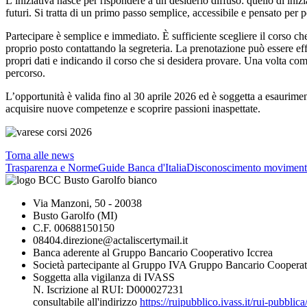
L’iniziativa nasce per rispondere a un desiderio diffuso: quello di in
futuri. Si tratta di un primo passo semplice, accessibile e pensato per
Partecipare è semplice e immediato. È sufficiente scegliere il corso che 
proprio posto contattando la segreteria. La prenotazione può essere 
propri dati e indicando il corso che si desidera provare. Una volta compl
percorso.
L’opportunità è valida fino al 30 aprile 2026 ed è soggetta a esaurimen
acquisire nuove competenze e scoprire passioni inaspettate.
Torna alle news
Trasparenza e Norme
Guide Banca d'Italia
Disconoscimento moviment
Via Manzoni, 50 - 20038
Busto Garolfo (MI)
C.F. 00688150150
08404.direzione@actaliscertymail.it
Banca aderente al Gruppo Bancario Cooperativo Iccrea
Società partecipante al Gruppo IVA Gruppo Bancario Cooperat
Soggetta alla vigilanza di IVASS
N. Iscrizione al RUI: D000027231
consultabile all'indirizzo
https://ruipubblico.ivass.it/rui-pubbli