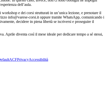
cisione. In questo caso, invece, non ci sono obblighi né impegni
’esperienza dell’aula.
i workshop e dei corsi strutturati in un’unica lezione, e prenotare il
dirizzo info@varese-corsi.it oppure tramite WhatsApp, comunicando i
ivamente, decidere in piena libertà se iscriversi e proseguire il
a. Aprile diventa così il mese ideale per dedicare tempo a sé stessi,
efault
ACF
Privacy
Accessibilità