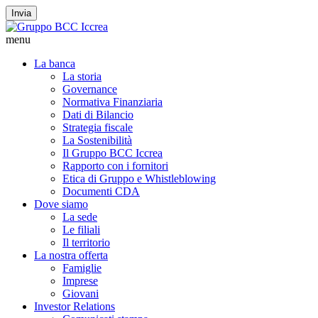
Invia
menu
La banca
La storia
Governance
Normativa Finanziaria
Dati di Bilancio
Strategia fiscale
La Sostenibilità
Il Gruppo BCC Iccrea
Rapporto con i fornitori
Etica di Gruppo e Whistleblowing
Documenti CDA
Dove siamo
La sede
Le filiali
Il territorio
La nostra offerta
Famiglie
Imprese
Giovani
Investor Relations