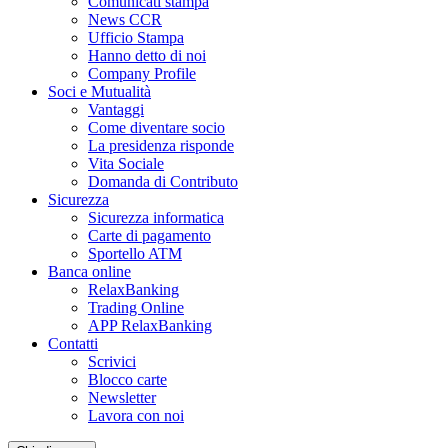
Comunicati stampa
News CCR
Ufficio Stampa
Hanno detto di noi
Company Profile
Soci e Mutualità
Vantaggi
Come diventare socio
La presidenza risponde
Vita Sociale
Domanda di Contributo
Sicurezza
Sicurezza informatica
Carte di pagamento
Sportello ATM
Banca online
RelaxBanking
Trading Online
APP RelaxBanking
Contatti
Scrivici
Blocco carte
Newsletter
Lavora con noi