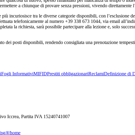
iziare qualcosa di nuovo, spesso rimandato per mancanza di tempo o inde
 permettere a chiunque di provare senza pressioni, vivendo direttamente l
più incuriosisce tra le diverse categorie disponibili, con l’esclusione de
effettuata telefonicamente al numero +39 338 673 1044, via email all’in
etata la richiesta, sarà possibile partecipare alla lezione e, solo success
to dei posti disponibili, rendendo consigliata una prenotazione tempestiv
i
Fogli Informativi
MIFID
Prestiti obbligazionari
Reclami
Definizione di D
ivo Iccrea, Partita IVA 15240741007
ca/ng/#/home