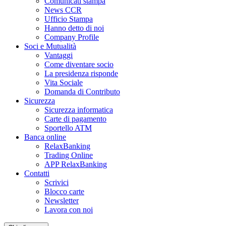
Comunicati stampa
News CCR
Ufficio Stampa
Hanno detto di noi
Company Profile
Soci e Mutualità
Vantaggi
Come diventare socio
La presidenza risponde
Vita Sociale
Domanda di Contributo
Sicurezza
Sicurezza informatica
Carte di pagamento
Sportello ATM
Banca online
RelaxBanking
Trading Online
APP RelaxBanking
Contatti
Scrivici
Blocco carte
Newsletter
Lavora con noi