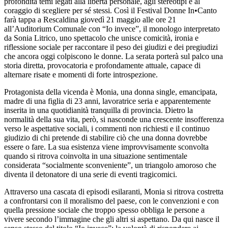
profondità temi legati alla libertà personale, agli stereotipi e al
coraggio di scegliere per sé stessi. Così il Festival Donne In•Canto
farà tappa a Rescaldina giovedì 21 maggio alle ore 21
all’Auditorium Comunale con “Io invece”, il monologo interpretato
da Sonia Litrico, uno spettacolo che unisce comicità, ironia e
riflessione sociale per raccontare il peso dei giudizi e dei pregiudizi
che ancora oggi colpiscono le donne. La serata porterà sul palco una
storia diretta, provocatoria e profondamente attuale, capace di
alternare risate e momenti di forte introspezione.
Protagonista della vicenda è Monia, una donna single, emancipata,
madre di una figlia di 23 anni, lavoratrice seria e apparentemente
inserita in una quotidianità tranquilla di provincia. Dietro la
normalità della sua vita, però, si nasconde una crescente insofferenza
verso le aspettative sociali, i commenti non richiesti e il continuo
giudizio di chi pretende di stabilire ciò che una donna dovrebbe
essere o fare. La sua esistenza viene improvvisamente sconvolta
quando si ritrova coinvolta in una situazione sentimentale
considerata “socialmente sconveniente”, un triangolo amoroso che
diventa il detonatore di una serie di eventi tragicomici.
Attraverso una cascata di episodi esilaranti, Monia si ritrova costretta
a confrontarsi con il moralismo del paese, con le convenzioni e con
quella pressione sociale che troppo spesso obbliga le persone a
vivere secondo l’immagine che gli altri si aspettano. Da qui nasce il