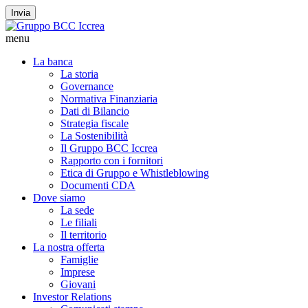
Invia
menu
La banca
La storia
Governance
Normativa Finanziaria
Dati di Bilancio
Strategia fiscale
La Sostenibilità
Il Gruppo BCC Iccrea
Rapporto con i fornitori
Etica di Gruppo e Whistleblowing
Documenti CDA
Dove siamo
La sede
Le filiali
Il territorio
La nostra offerta
Famiglie
Imprese
Giovani
Investor Relations