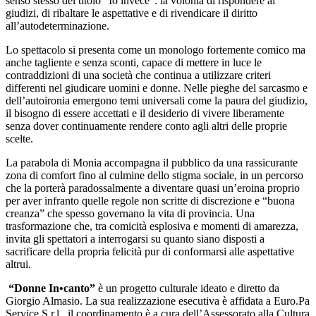
senso stesso del titolo “Io invece”: la volontà di rispondere ai
giudizi, di ribaltare le aspettative e di rivendicare il diritto
all’autodeterminazione.
Lo spettacolo si presenta come un monologo fortemente comico ma
anche tagliente e senza sconti, capace di mettere in luce le
contraddizioni di una società che continua a utilizzare criteri
differenti nel giudicare uomini e donne. Nelle pieghe del sarcasmo e
dell’autoironia emergono temi universali come la paura del giudizio,
il bisogno di essere accettati e il desiderio di vivere liberamente
senza dover continuamente rendere conto agli altri delle proprie
scelte.
La parabola di Monia accompagna il pubblico da una rassicurante
zona di comfort fino al culmine dello stigma sociale, in un percorso
che la porterà paradossalmente a diventare quasi un’eroina proprio
per aver infranto quelle regole non scritte di discrezione e “buona
creanza” che spesso governano la vita di provincia. Una
trasformazione che, tra comicità esplosiva e momenti di amarezza,
invita gli spettatori a interrogarsi su quanto siano disposti a
sacrificare della propria felicità pur di conformarsi alle aspettative
altrui.
“Donne In•canto”
è un progetto culturale ideato e diretto da
Giorgio Almasio. La sua realizzazione esecutiva è affidata a Euro.Pa
Service S.r.l., il coordinamento è a cura dell’Assessorato alla Cultura