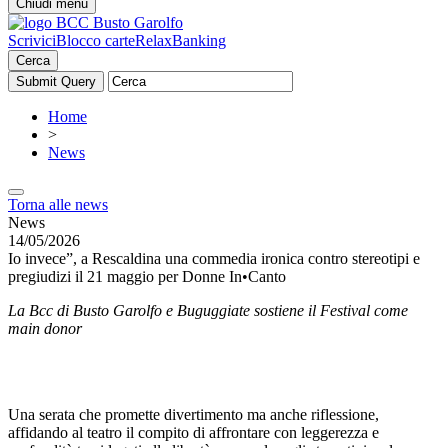
Chiudi menu
Scrivici
Blocco carte
RelaxBanking
Cerca
Home
>
News
Torna alle news
News
14/05/2026
Io invece”, a Rescaldina una commedia ironica contro stereotipi e
pregiudizi il 21 maggio per Donne In•Canto
La Bcc di Busto Garolfo e Buguggiate sostiene il Festival come
main donor
Una serata che promette divertimento ma anche riflessione,
affidando al teatro il compito di affrontare con leggerezza e