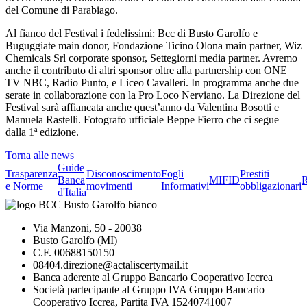
del Comune di Parabiago.
Al fianco del Festival i fedelissimi: Bcc di Busto Garolfo e
Buguggiate main donor, Fondazione Ticino Olona main partner, Wiz
Chemicals Srl corporate sponsor, Settegiorni media partner. Avremo
anche il contributo di altri sponsor oltre alla partnership con ONE
TV NBC, Radio Punto, e Liceo Cavalleri. In programma anche due
serate in collaborazione con la Pro Loco Nerviano. La Direzione del
Festival sarà affiancata anche quest’anno da Valentina Bosotti e
Manuela Rastelli. Fotografo ufficiale Beppe Fierro che ci segue
dalla 1ª edizione.
Torna alle news
Guide
Trasparenza
Disconoscimento
Fogli
Prestiti
Banca
MIFID
R
e Norme
movimenti
Informativi
obbligazionari
d'Italia
Via Manzoni, 50 - 20038
Busto Garolfo (MI)
C.F. 00688150150
08404.direzione@actaliscertymail.it
Banca aderente al Gruppo Bancario Cooperativo Iccrea
Società partecipante al Gruppo IVA Gruppo Bancario
Cooperativo Iccrea, Partita IVA 15240741007