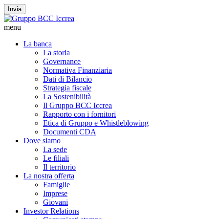
Invia
menu
La banca
La storia
Governance
Normativa Finanziaria
Dati di Bilancio
Strategia fiscale
La Sostenibilità
Il Gruppo BCC Iccrea
Rapporto con i fornitori
Etica di Gruppo e Whistleblowing
Documenti CDA
Dove siamo
La sede
Le filiali
Il territorio
La nostra offerta
Famiglie
Imprese
Giovani
Investor Relations