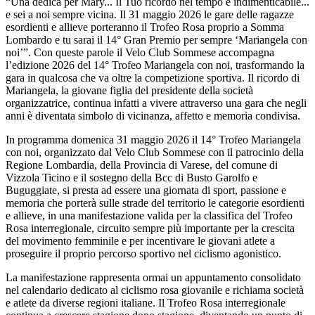
“Una dedica per Mary... Il Tuo ricordo nel tempo è indimenticabile...
e sei a noi sempre vicina. Il 31 maggio 2026 le gare delle ragazze
esordienti e allieve porteranno il Trofeo Rosa proprio a Somma
Lombardo e tu sarai il 14° Gran Premio per sempre ‘Mariangela con
noi’”. Con queste parole il Velo Club Sommese accompagna
l’edizione 2026 del 14° Trofeo Mariangela con noi, trasformando la
gara in qualcosa che va oltre la competizione sportiva. Il ricordo di
Mariangela, la giovane figlia del presidente della società
organizzatrice, continua infatti a vivere attraverso una gara che negli
anni è diventata simbolo di vicinanza, affetto e memoria condivisa.
In programma domenica 31 maggio 2026 il 14° Trofeo Mariangela
con noi, organizzato dal Velo Club Sommese con il patrocinio della
Regione Lombardia, della Provincia di Varese, del comune di
Vizzola Ticino e il sostegno della Bcc di Busto Garolfo e
Buguggiate, si presta ad essere una giornata di sport, passione e
memoria che porterà sulle strade del territorio le categorie esordienti
e allieve, in una manifestazione valida per la classifica del Trofeo
Rosa interregionale, circuito sempre più importante per la crescita
del movimento femminile e per incentivare le giovani atlete a
proseguire il proprio percorso sportivo nel ciclismo agonistico.
La manifestazione rappresenta ormai un appuntamento consolidato
nel calendario dedicato al ciclismo rosa giovanile e richiama società
e atlete da diverse regioni italiane. Il Trofeo Rosa interregionale