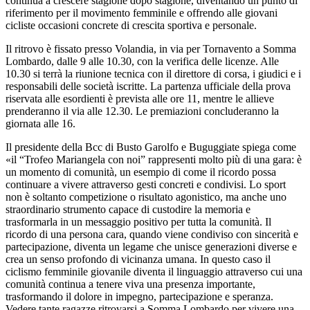
continua a crescere stagione dopo stagione, diventando un punto di
riferimento per il movimento femminile e offrendo alle giovani
cicliste occasioni concrete di crescita sportiva e personale.
Il ritrovo è fissato presso Volandia, in via per Tornavento a Somma
Lombardo, dalle 9 alle 10.30, con la verifica delle licenze. Alle
10.30 si terrà la riunione tecnica con il direttore di corsa, i giudici e i
responsabili delle società iscritte. La partenza ufficiale della prova
riservata alle esordienti è prevista alle ore 11, mentre le allieve
prenderanno il via alle 12.30. Le premiazioni concluderanno la
giornata alle 16.
Il presidente della Bcc di Busto Garolfo e Buguggiate spiega come
«il “Trofeo Mariangela con noi” rappresenti molto più di una gara: è
un momento di comunità, un esempio di come il ricordo possa
continuare a vivere attraverso gesti concreti e condivisi. Lo sport
non è soltanto competizione o risultato agonistico, ma anche uno
straordinario strumento capace di custodire la memoria e
trasformarla in un messaggio positivo per tutta la comunità. Il
ricordo di una persona cara, quando viene condiviso con sincerità e
partecipazione, diventa un legame che unisce generazioni diverse e
crea un senso profondo di vicinanza umana. In questo caso il
ciclismo femminile giovanile diventa il linguaggio attraverso cui una
comunità continua a tenere viva una presenza importante,
trasformando il dolore in impegno, partecipazione e speranza.
Vedere tante ragazze ritrovarsi a Somma Lombardo per vivere una