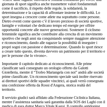
giornata di sport significa anche trasmettere valori fondamentali
come il sacrificio, il rispetto delle regole, la solidarietà, la
determinazione e la capacità di affrontare insieme le difficoltà. Lo
sport insegna a crescere come atlete ma soprattutto come persone.
Dietro eventi come questo c’è il lavoro prezioso di società sportive,
famiglie e volontari che dedicano tempo ed energie per offrire
opportunità concrete alle nuove generazioni. Sostenere il ciclismo
femminile significa anche contribuire alla crescita di un movimento
sportivo che negli anni sta conquistando sempre maggiore attenzione
e riconoscimento, dando alle ragazze la possibilità di inseguire i
propri sogni con passione e determinazione. Quando lo sport riesce
a creare tutto questo, diventa davvero un patrimonio per il territorio e
per le persone che lo vivono».
Importante il capitolo dedicato ai riconoscimenti. Alle prime
classificate sarà consegnato un orologio offerto da Galotti
Gioielleria, mentre il “Trofeo Mariangela con noi” andrà alle società
prime classificate. Un riconoscimento speciale sarà inoltre riservato
ai direttori sportivi delle squadre vincitrici, ai quali verrà consegnata
una confezione offerta da Rossi d'Angera, storica realtà del
territorio.
Il servizio giudici sarà affidato alla Federazione Ciclistica Italiana,
mentre l’assistenza sanitaria sarà garantita dalla SOS dei Laghi con il
medico di gara dottor Marco Vitale Kagoj. Il controllo antidoping