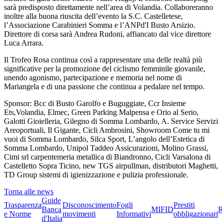
sarà predisposto direttamente nell’area di Volandia. Collaboreranno
inoltre alla buona riuscita dell’evento la S.C. Castelletese,
l’Associazione Carabinieri Somma e l’ANPd'I Busto Arsizio.
Direttore di corsa sarà Andrea Rudoni, affiancato dal vice direttore
Luca Arrara.
Il Trofeo Rosa continua così a rappresentare una delle realtà più
significative per la promozione del ciclismo femminile giovanile,
unendo agonismo, partecipazione e memoria nel nome di
Mariangela e di una passione che continua a pedalare nel tempo.
Sponsor: Bcc di Busto Garolfo e Buguggiate, Ccr Insieme
Ets,Volandia, Elmec, Green Parking Malpensa e Orio al Serio,
Galotti Gioielleria, Gilegno di Somma Lombardo, A. Service Servizi
Areoportuali, Il Gigante, Cicli Ambrosini, Showroom Come tu mi
vuoi di Somma Lombardo, Silca Sport, L’angolo dell’Estetica di
Somma Lombardo, Unipol Taddeo Assicurazioni, Molino Grassi,
Cimi srl carpentemeria metallica di Biandronno, Cicli Varsalona di
Castelletto Sopra Ticino, new TGS airpullman, distributori Maghetti,
TD Group sistemi di igienizzazione e pulizia professionale.
Torna alle news
Guide
Trasparenza
Disconoscimento
Fogli
Prestiti
Banca
MIFID
R
e Norme
movimenti
Informativi
obbligazionari
d'Italia