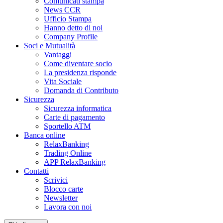
Comunicati stampa
News CCR
Ufficio Stampa
Hanno detto di noi
Company Profile
Soci e Mutualità
Vantaggi
Come diventare socio
La presidenza risponde
Vita Sociale
Domanda di Contributo
Sicurezza
Sicurezza informatica
Carte di pagamento
Sportello ATM
Banca online
RelaxBanking
Trading Online
APP RelaxBanking
Contatti
Scrivici
Blocco carte
Newsletter
Lavora con noi