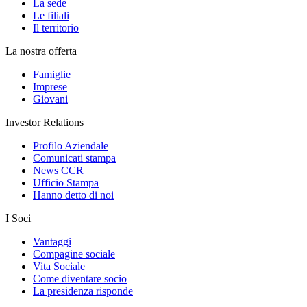
La sede
Le filiali
Il territorio
La nostra offerta
Famiglie
Imprese
Giovani
Investor Relations
Profilo Aziendale
Comunicati stampa
News CCR
Ufficio Stampa
Hanno detto di noi
I Soci
Vantaggi
Compagine sociale
Vita Sociale
Come diventare socio
La presidenza risponde