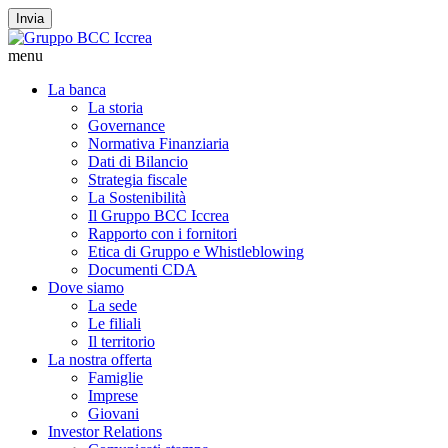
Invia
menu
La banca
La storia
Governance
Normativa Finanziaria
Dati di Bilancio
Strategia fiscale
La Sostenibilità
Il Gruppo BCC Iccrea
Rapporto con i fornitori
Etica di Gruppo e Whistleblowing
Documenti CDA
Dove siamo
La sede
Le filiali
Il territorio
La nostra offerta
Famiglie
Imprese
Giovani
Investor Relations