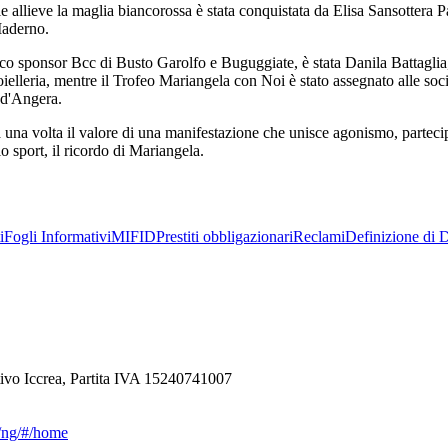
 le allieve la maglia biancorossa è stata conquistata da Elisa Sansottera 
Maderno.
ico sponsor Bcc di Busto Garolfo e Buguggiate, è stata Danila Battaglia,
ielleria, mentre il Trofeo Mariangela con Noi è stato assegnato alle soci
i d'Angera.
na volta il valore di una manifestazione che unisce agonismo, partecip
 sport, il ricordo di Mariangela.
i
Fogli Informativi
MIFID
Prestiti obbligazionari
Reclami
Definizione di D
ivo Iccrea, Partita IVA 15240741007
ca/ng/#/home