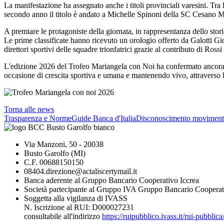
La manifestazione ha assegnato anche i titoli provinciali varesini. Tra
secondo anno il titolo è andato a Michelle Spinoni della SC Cesano 
A premiare le protagoniste della giornata, in rappresentanza dello stor
Le prime classificate hanno ricevuto un orologio offerto da Galotti Gio
direttori sportivi delle squadre trionfatrici grazie al contributo di Ross
L'edizione 2026 del Trofeo Mariangela con Noi ha confermato ancora u
occasione di crescita sportiva e umana e mantenendo vivo, attraverso lo
Torna alle news
Trasparenza e Norme
Guide Banca d'Italia
Disconoscimento moviment
Via Manzoni, 50 - 20038
Busto Garolfo (MI)
C.F. 00688150150
08404.direzione@actaliscertymail.it
Banca aderente al Gruppo Bancario Cooperativo Iccrea
Società partecipante al Gruppo IVA Gruppo Bancario Cooperat
Soggetta alla vigilanza di IVASS
N. Iscrizione al RUI: D000027231
consultabile all'indirizzo
https://ruipubblico.ivass.it/rui-pubbli