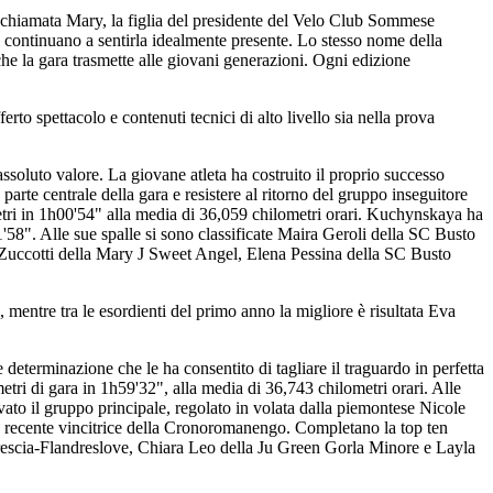
e chiamata Mary, la figlia del presidente del Velo Club Sommese
i continuano a sentirla idealmente presente. Lo stesso nome della
che la gara trasmette alle giovani generazioni. Ogni edizione
to spettacolo e contenuti tecnici di alto livello sia nella prova
ssoluto valore. La giovane atleta ha costruito il proprio successo
te centrale della gara e resistere al ritorno del gruppo inseguitore
metri in 1h00'54" alla media di 36,059 chilometri orari. Kuchynskaya ha
'58". Alle sue spalle si sono classificate Maira Geroli della SC Busto
Zuccotti della Mary J Sweet Angel, Elena Pessina della SC Busto
mentre tra le esordienti del primo anno la migliore è risultata Eva
determinazione che le ha consentito di tagliare il traguardo in perfetta
etri di gara in 1h59'32", alla media di 36,743 chilometri orari. Alle
to il gruppo principale, regolato in volata dalla piemontese Nicole
 recente vincitrice della Cronoromanengo. Completano la top ten
escia-Flandreslove, Chiara Leo della Ju Green Gorla Minore e Layla