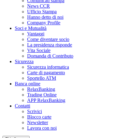
Comunicati stampa
News CCR
Ufficio Stampa
Hanno detto di noi
Company Profile
Soci e Mutualità
Vantaggi
Come diventare socio
La presidenza risponde
Vita Sociale
Domanda di Contributo
Sicurezza
Sicurezza informatica
Carte di pagamento
Sportello ATM
Banca online
RelaxBanking
Trading Online
APP RelaxBanking
Contatti
Scrivici
Blocco carte
Newsletter
Lavora con noi