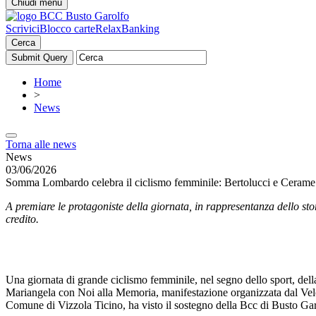
Chiudi menu
Scrivici
Blocco carte
RelaxBanking
Cerca
Home
>
News
Torna alle news
News
03/06/2026
Somma Lombardo celebra il ciclismo femminile: Bertolucci e Cerame 
A premiare le protagoniste della giornata, in rappresentanza dello st
credito.
Una giornata di grande ciclismo femminile, nel segno dello sport, de
Mariangela con Noi alla Memoria, manifestazione organizzata dal Velo
Comune di Vizzola Ticino, ha visto il sostegno della Bcc di Busto Garo