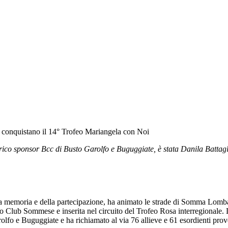
conquistano il 14° Trofeo Mariangela con Noi
orico sponsor Bcc di Busto Garolfo e Buguggiate, è stata Danila Battagli
lla memoria e della partecipazione, ha animato le strade di Somma Lomb
 Club Sommese e inserita nel circuito del Trofeo Rosa interregionale.
lfo e Buguggiate e ha richiamato al via 76 allieve e 61 esordienti proven