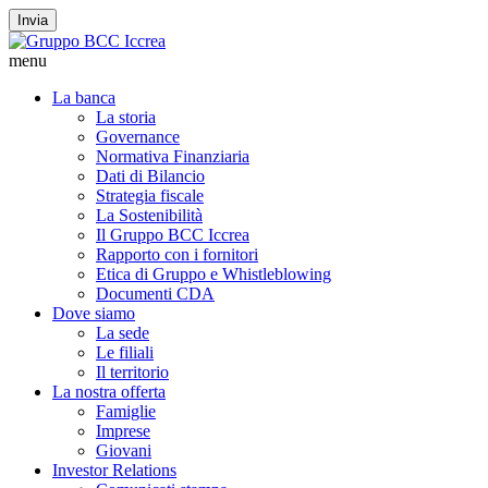
Invia
menu
La banca
La storia
Governance
Normativa Finanziaria
Dati di Bilancio
Strategia fiscale
La Sostenibilità
Il Gruppo BCC Iccrea
Rapporto con i fornitori
Etica di Gruppo e Whistleblowing
Documenti CDA
Dove siamo
La sede
Le filiali
Il territorio
La nostra offerta
Famiglie
Imprese
Giovani
Investor Relations