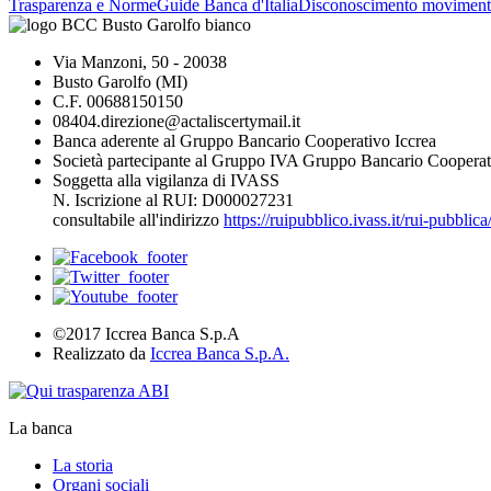
Trasparenza e Norme
Guide Banca d'Italia
Disconoscimento moviment
Via Manzoni, 50 - 20038
Busto Garolfo (MI)
C.F. 00688150150
08404.direzione@actaliscertymail.it
Banca aderente al Gruppo Bancario Cooperativo Iccrea
Società partecipante al Gruppo IVA Gruppo Bancario Cooperat
Soggetta alla vigilanza di IVASS
N. Iscrizione al RUI: D000027231
consultabile all'indirizzo
https://ruipubblico.ivass.it/rui-pubbli
©2017 Iccrea Banca S.p.A
Realizzato da
Iccrea Banca S.p.A.
La banca
La storia
Organi sociali