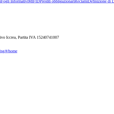
i
Fogli Informativi
MIFID
Prestiti obbligazionari
Reclami
Definizione di D
ivo Iccrea, Partita IVA 15240741007
ca/ng/#/home