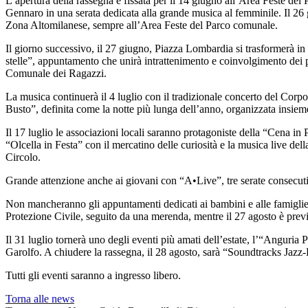
L’apertura della rassegna è fissata per il 14 giugno all’Area Feste 
Gennaro in una serata dedicata alla grande musica al femminile. Il 26
Zona Altomilanese, sempre all’Area Feste del Parco comunale.
Il giorno successivo, il 27 giugno, Piazza Lombardia si trasformerà in 
stelle”, appuntamento che unirà intrattenimento e coinvolgimento dei 
Comunale dei Ragazzi.
La musica continuerà il 4 luglio con il tradizionale concerto del Corp
Busto”, definita come la notte più lunga dell’anno, organizzata insie
Il 17 luglio le associazioni locali saranno protagoniste della “Cena in
“Olcella in Festa” con il mercatino delle curiosità e la musica live de
Circolo.
Grande attenzione anche ai giovani con “A•Live”, tre serate consecuti
Non mancheranno gli appuntamenti dedicati ai bambini e alle famiglie 
Protezione Civile, seguito da una merenda, mentre il 27 agosto è prev
Il 31 luglio tornerà uno degli eventi più amati dell’estate, l’“Angur
Garolfo. A chiudere la rassegna, il 28 agosto, sarà “Soundtracks Jazz
Tutti gli eventi saranno a ingresso libero.
Torna alle news