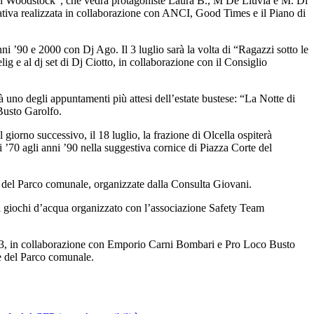
n in Woodstock”, che vedrà protagoniste Laura B., M De Lluvia e M. Di
iativa realizzata in collaborazione con ANCI, Good Times e il Piano di
ni ’90 e 2000 con Dj Ago. Il 3 luglio sarà la volta di “Ragazzi sotto le
 e al dj set di Dj Ciotto, in collaborazione con il Consiglio
 uno degli appuntamenti più attesi dell’estate bustese: “La Notte di
Busto Garolfo.
iorno successivo, il 18 luglio, la frazione di Olcella ospiterà
 ’70 agli anni ’90 nella suggestiva cornice di Piazza Corte del
e del Parco comunale, organizzate dalla Consulta Giovani.
di giochi d’acqua organizzato con l’associazione Safety Team
i 883, in collaborazione con Emporio Carni Bombari e Pro Loco Busto
te del Parco comunale.