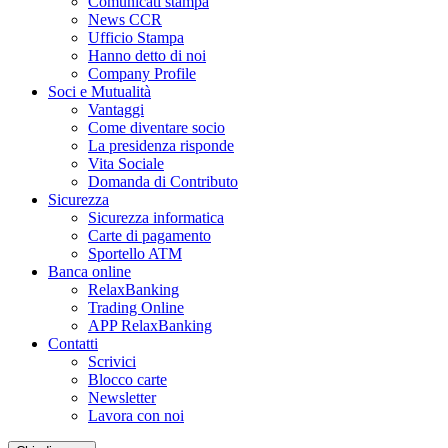
Comunicati stampa
News CCR
Ufficio Stampa
Hanno detto di noi
Company Profile
Soci e Mutualità
Vantaggi
Come diventare socio
La presidenza risponde
Vita Sociale
Domanda di Contributo
Sicurezza
Sicurezza informatica
Carte di pagamento
Sportello ATM
Banca online
RelaxBanking
Trading Online
APP RelaxBanking
Contatti
Scrivici
Blocco carte
Newsletter
Lavora con noi