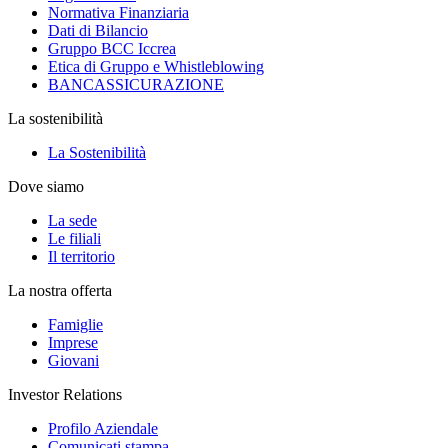
Normativa Finanziaria
Dati di Bilancio
Gruppo BCC Iccrea
Etica di Gruppo e Whistleblowing
BANCASSICURAZIONE
La sostenibilità
La Sostenibilità
Dove siamo
La sede
Le filiali
Il territorio
La nostra offerta
Famiglie
Imprese
Giovani
Investor Relations
Profilo Aziendale
Comunicati stampa