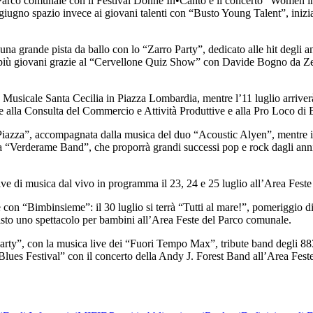
del Parco comunale con il Festival Donne In•Canto e il concerto “Wome
 giugno spazio invece ai giovani talenti con “Busto Young Talent”, iniz
una grande pista da ballo con lo “Zarro Party”, dedicato alle hit degli an
più giovani grazie al “Cervellone Quiz Show” con Davide Bogno da Zelig
o Musicale Santa Cecilia in Piazza Lombardia, mentre l’11 luglio arriverà
me alla Consulta del Commercio e Attività Produttive e alla Pro Loco di 
 Piazza”, accompagnata dalla musica del duo “Acoustic Alyen”, mentre il g
lla “Verderame Band”, che proporrà grandi successi pop e rock dagli anni
ve di musica dal vivo in programma il 23, 24 e 25 luglio all’Area Fest
con “Bimbinsieme”: il 30 luglio si terrà “Tutti al mare!”, pomeriggio 
isto uno spettacolo per bambini all’Area Feste del Parco comunale.
ia Party”, con la musica live dei “Fuori Tempo Max”, tribute band degl
-Blues Festival” con il concerto della Andy J. Forest Band all’Area Fes