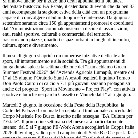
Si rinnova anche per il 2026 uno degli appuntamenti più attesi
dell’estate bustocca: BA Estate, il calendario di eventi che da ben 33
anni accompagna la stagione estiva della città con un programma
capace di coinvolgere cittadini di ogni età e interesse. Da giugno a
settembre saranno circa 150 gli appuntamenti promossi e coordinati
dall’Amministrazione comunale insieme a decine di associazioni,
enti, realtà sportive, culturali e commerciali del territorio,
trasformando piazze, quartieri e spazi urbani in luoghi di incontro,
cultura, sport e divertimento.
Il mese di giugno si aprirà con numerose iniziative dedicate allo
sport, all’intrattenimento e alla socialità. Tra gli appuntamenti di
lunga durata spicca la settima edizione del “Lumachiamo Green
Summer Festival 2026” dell’Azienda Agricola Lumapiù, mentre dal
1° al 15 giugno l’Oratorio Santi Apostoli ospiterà il quinto Torneo
Don Paolo Cairoli di calcio a 7. I più giovani saranno protagonisti
anche del progetto “Sport in Movimento – Project Play”, con attività
sportive e ludiche nei parchi Cossetto e Mameli dal 1° al 5 giugno.
Martedì 2 giugno, in occasione della Festa della Repubblica, la
Corte del Palazzo Comunale ha ospitato il tradizionale concerto del
Corpo Musicale Pro Busto, inserito nella rassegna “BA Cultura per
l’Estate”. Il primo fine settimana del mese sarà particolarmente
intenso: dal 5 al 7 giugno l’E-Work Arena accoglierà la Coppa Italia
2026 di twirling, valida per il campionato di Serie B e C e per la fase