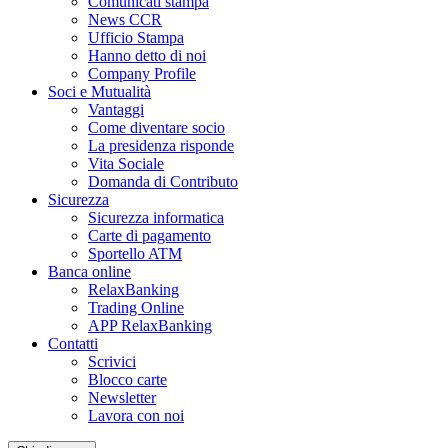
Comunicati stampa
News CCR
Ufficio Stampa
Hanno detto di noi
Company Profile
Soci e Mutualità
Vantaggi
Come diventare socio
La presidenza risponde
Vita Sociale
Domanda di Contributo
Sicurezza
Sicurezza informatica
Carte di pagamento
Sportello ATM
Banca online
RelaxBanking
Trading Online
APP RelaxBanking
Contatti
Scrivici
Blocco carte
Newsletter
Lavora con noi