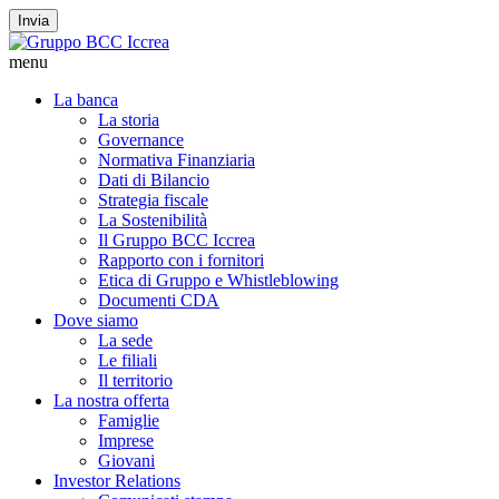
Invia
menu
La banca
La storia
Governance
Normativa Finanziaria
Dati di Bilancio
Strategia fiscale
La Sostenibilità
Il Gruppo BCC Iccrea
Rapporto con i fornitori
Etica di Gruppo e Whistleblowing
Documenti CDA
Dove siamo
La sede
Le filiali
Il territorio
La nostra offerta
Famiglie
Imprese
Giovani
Investor Relations