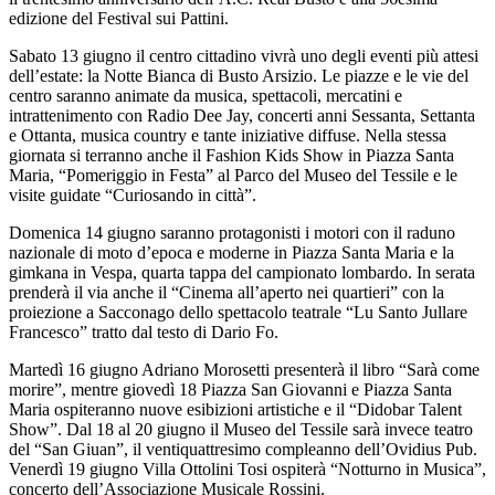
edizione del Festival sui Pattini.
Sabato 13 giugno il centro cittadino vivrà uno degli eventi più attesi
dell’estate: la Notte Bianca di Busto Arsizio. Le piazze e le vie del
centro saranno animate da musica, spettacoli, mercatini e
intrattenimento con Radio Dee Jay, concerti anni Sessanta, Settanta
e Ottanta, musica country e tante iniziative diffuse. Nella stessa
giornata si terranno anche il Fashion Kids Show in Piazza Santa
Maria, “Pomeriggio in Festa” al Parco del Museo del Tessile e le
visite guidate “Curiosando in città”.
Domenica 14 giugno saranno protagonisti i motori con il raduno
nazionale di moto d’epoca e moderne in Piazza Santa Maria e la
gimkana in Vespa, quarta tappa del campionato lombardo. In serata
prenderà il via anche il “Cinema all’aperto nei quartieri” con la
proiezione a Sacconago dello spettacolo teatrale “Lu Santo Jullare
Francesco” tratto dal testo di Dario Fo.
Martedì 16 giugno Adriano Morosetti presenterà il libro “Sarà come
morire”, mentre giovedì 18 Piazza San Giovanni e Piazza Santa
Maria ospiteranno nuove esibizioni artistiche e il “Didobar Talent
Show”. Dal 18 al 20 giugno il Museo del Tessile sarà invece teatro
del “San Giuan”, il ventiquattresimo compleanno dell’Ovidius Pub.
Venerdì 19 giugno Villa Ottolini Tosi ospiterà “Notturno in Musica”,
concerto dell’Associazione Musicale Rossini.