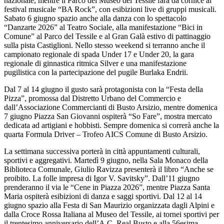
nazionale, mentre il Parco del Museo del Tessile farà da cornice al
festival musicale “BA Rock”, con esibizioni live di gruppi musicali.
Sabato 6 giugno spazio anche alla danza con lo spettacolo
“Danzarte 2026” al Teatro Sociale, alla manifestazione “Bici in
Comune” al Parco del Tessile e al Gran Galà estivo di pattinaggio
sulla pista Castiglioni. Nello stesso weekend si terranno anche il
campionato regionale di spada Under 17 e Under 20, la gara
regionale di ginnastica ritmica Silver e una manifestazione
pugilistica con la partecipazione del pugile Burlaka Endrii.
Dal 7 al 14 giugno il gusto sarà protagonista con la “Festa della
Pizza”, promossa dal Distretto Urbano del Commercio e
dall’Associazione Commercianti di Busto Arsizio, mentre domenica
7 giugno Piazza San Giovanni ospiterà “So Fare”, mostra mercato
dedicata ad artigiani e hobbisti. Sempre domenica si correrà anche la
quarta Formula Driver – Trofeo AICS Comune di Busto Arsizio.
La settimana successiva porterà in città appuntamenti culturali,
sportivi e aggregativi. Martedì 9 giugno, nella Sala Monaco della
Biblioteca Comunale, Giulio Ravizza presenterà il libro “Anche se
proibito. La folle impresa di Igor V. Savitsky”. Dall’11 giugno
prenderanno il via le “Cene in Piazza 2026”, mentre Piazza Santa
Maria ospiterà esibizioni di danza e saggi sportivi. Dal 12 al 14
giugno spazio alla Festa di San Maurizio organizzata dagli Alpini e
dalla Croce Rossa Italiana al Museo del Tessile, ai tornei sportivi per
il trentesimo anniversario dell’A.C. Real Busto e alla 56esima