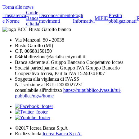
Torna alle news
Guide
Trasparenza
Disconoscimento
Fogli
Prestiti
Banca
MIFID
R
e Norme
movimenti
Informativi
obbligazionari
d'Italia
Via Manzoni, 50 - 20038
Busto Garolfo (MI)
C.F. 00688150150
08404.direzione@actaliscertymail.it
Banca aderente al Gruppo Bancario Cooperativo Iccrea
Società partecipante al Gruppo IVA Gruppo Bancario
Cooperativo Iccrea, Partita IVA 15240741007
Soggetta alla vigilanza di IVASS
N. Iscrizione al RUI: D000027231
consultabile all'indirizzo
https://ruipubblico.ivass.it/rui-
pubblica/ng/#/home
©2017 Iccrea Banca S.p.A
Realizzato da
Iccrea Banca S.p.A.