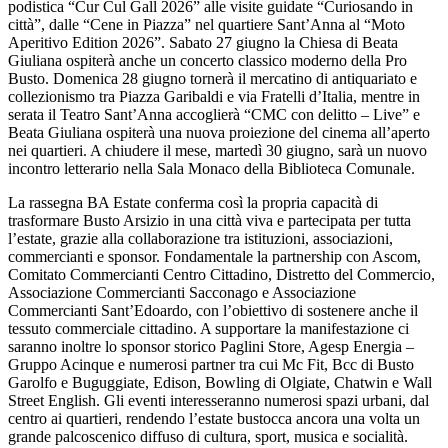
podistica “Cur Cul Gall 2026” alle visite guidate “Curiosando in
città”, dalle “Cene in Piazza” nel quartiere Sant’Anna al “Moto
Aperitivo Edition 2026”. Sabato 27 giugno la Chiesa di Beata
Giuliana ospiterà anche un concerto classico moderno della Pro
Busto. Domenica 28 giugno tornerà il mercatino di antiquariato e
collezionismo tra Piazza Garibaldi e via Fratelli d’Italia, mentre in
serata il Teatro Sant’Anna accoglierà “CMC con delitto – Live” e
Beata Giuliana ospiterà una nuova proiezione del cinema all’aperto
nei quartieri. A chiudere il mese, martedì 30 giugno, sarà un nuovo
incontro letterario nella Sala Monaco della Biblioteca Comunale.
La rassegna BA Estate conferma così la propria capacità di
trasformare Busto Arsizio in una città viva e partecipata per tutta
l’estate, grazie alla collaborazione tra istituzioni, associazioni,
commercianti e sponsor. Fondamentale la partnership con Ascom,
Comitato Commercianti Centro Cittadino, Distretto del Commercio,
Associazione Commercianti Sacconago e Associazione
Commercianti Sant’Edoardo, con l’obiettivo di sostenere anche il
tessuto commerciale cittadino. A supportare la manifestazione ci
saranno inoltre lo sponsor storico Paglini Store, Agesp Energia –
Gruppo Acinque e numerosi partner tra cui Mc Fit, Bcc di Busto
Garolfo e Buguggiate, Edison, Bowling di Olgiate, Chatwin e Wall
Street English. Gli eventi interesseranno numerosi spazi urbani, dal
centro ai quartieri, rendendo l’estate bustocca ancora una volta un
grande palcoscenico diffuso di cultura, sport, musica e socialità.