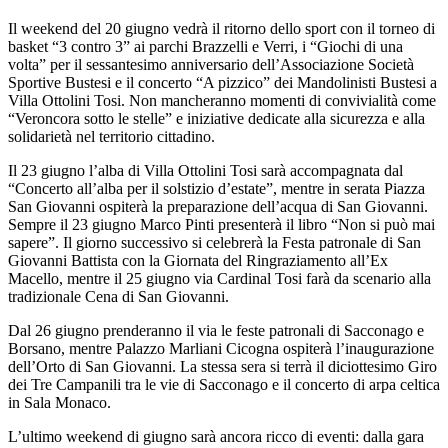
Il weekend del 20 giugno vedrà il ritorno dello sport con il torneo di
basket “3 contro 3” ai parchi Brazzelli e Verri, i “Giochi di una
volta” per il sessantesimo anniversario dell’Associazione Società
Sportive Bustesi e il concerto “A pizzico” dei Mandolinisti Bustesi a
Villa Ottolini Tosi. Non mancheranno momenti di convivialità come
“Veroncora sotto le stelle” e iniziative dedicate alla sicurezza e alla
solidarietà nel territorio cittadino.
Il 23 giugno l’alba di Villa Ottolini Tosi sarà accompagnata dal
“Concerto all’alba per il solstizio d’estate”, mentre in serata Piazza
San Giovanni ospiterà la preparazione dell’acqua di San Giovanni.
Sempre il 23 giugno Marco Pinti presenterà il libro “Non si può mai
sapere”. Il giorno successivo si celebrerà la Festa patronale di San
Giovanni Battista con la Giornata del Ringraziamento all’Ex
Macello, mentre il 25 giugno via Cardinal Tosi farà da scenario alla
tradizionale Cena di San Giovanni.
Dal 26 giugno prenderanno il via le feste patronali di Sacconago e
Borsano, mentre Palazzo Marliani Cicogna ospiterà l’inaugurazione
dell’Orto di San Giovanni. La stessa sera si terrà il diciottesimo Giro
dei Tre Campanili tra le vie di Sacconago e il concerto di arpa celtica
in Sala Monaco.
L’ultimo weekend di giugno sarà ancora ricco di eventi: dalla gara