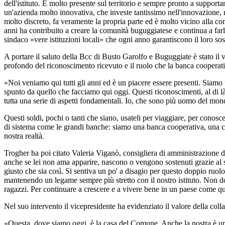
dell'istituto. È molto presente sul territorio e sempre pronto a supporta
un'azienda molto innovativa, che investe tantissimo nell'innovazione, 
molto discreto, fa veramente la propria parte ed è molto vicino alla com
anni ha contribuito a creare la comunità buguggiatese e continua a farl
sindaco «vere istituzioni locali» che ogni anno garantiscono il loro so
A portare il saluto della Bcc di Busto Garolfo e Buguggiate è stato il 
profondo del riconoscimento ricevuto e il ruolo che la banca cooperativ
«Noi veniamo qui tutti gli anni ed è un piacere essere presenti. Siamo 
spunto da quello che facciamo qui oggi. Questi riconoscimenti, al di là
tutta una serie di aspetti fondamentali. Io, che sono più uomo del mond
Questi soldi, pochi o tanti che siano, usateli per viaggiare, per conosc
di sistema come le grandi banche: siamo una banca cooperativa, una cas
nostra realtà.
Trogher ha poi citato Valeria Viganò, consigliera di amministrazione d
anche se lei non ama apparire, nascono o vengono sostenuti grazie al s
giusto che sia così. Si sentiva un po' a disagio per questo doppio ruo
mantenendo un legame sempre più stretto con il nostro istituto. Non dob
ragazzi. Per continuare a crescere e a vivere bene in un paese come que
Nel suo intervento il vicepresidente ha evidenziato il valore della collab
«Questa, dove siamo oggi, è la casa del Comune. Anche la nostra è una 