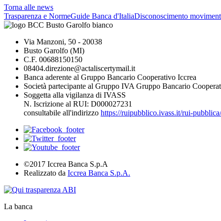
Torna alle news
Trasparenza e Norme
Guide Banca d'Italia
Disconoscimento moviment
Via Manzoni, 50 - 20038
Busto Garolfo (MI)
C.F. 00688150150
08404.direzione@actaliscertymail.it
Banca aderente al Gruppo Bancario Cooperativo Iccrea
Società partecipante al Gruppo IVA Gruppo Bancario Cooperat
Soggetta alla vigilanza di IVASS
N. Iscrizione al RUI: D000027231
consultabile all'indirizzo
https://ruipubblico.ivass.it/rui-pubbli
©2017 Iccrea Banca S.p.A
Realizzato da
Iccrea Banca S.p.A.
La banca