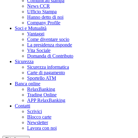
Comunicati stampa
News CCR
Ufficio Stampa
Hanno detto di noi
Company Profile
Soci e Mutualità
Vantaggi
Come diventare socio
La presidenza risponde
Vita Sociale
Domanda di Contributo
Sicurezza
Sicurezza informatica
Carte di pagamento
Sportello ATM
Banca online
RelaxBanking
Trading Online
APP RelaxBanking
Contatti
Scrivici
Blocco carte
Newsletter
Lavora con noi