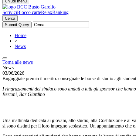
Chiudi menu
Scrivici
Blocco carte
RelaxBanking
Cerca
Home
>
News
Torna alle news
News
03/06/2026
Buguggiate premia il merito: consegnate le borse di studio agli student
I ringraziamenti del sindaco sono andati a tutti gli sponsor che hann
Bertoni, Bar Giardino
Una mattinata dedicata ai giovani, allo studio, alla Costituzione e ai v
si sono distinti per il loro impegno scolastico. Un appuntamento che o