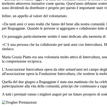
territorio attraverso iniziative come questa. Quest'anno abbiamo sostenut
sono dividendi da distribuire e proprio per questo è importante stare vici
Infine, un appello al valore del volontariato.
«Da tanti anni ci sono realtà che fanno del bene alla nostra comunità: 
per Buguggiate. Quando le persone si aggregano e collaborano tutto di
Un passaggio particolarmente sentito è stato dedicato alla memoria di 
«C’è una persona che ha collaborato per tanti anni con Intercultura. Mal
sindaco.
Maria Grazia Platto era una volontaria molto attiva di Intercultura, 
la comprensione reciproca.
L'Associazione Intercultura opera da oltre settant'anni nel campo degl
all'associazione opera la Fondazione Intercultura, che sostiene la mobil
Quella del due giugno a Buguggiate è stata una mattinata che ha celebrat
partecipazione alla vita della comunità, principi che continuano a rapp
A tutti i premiati vanno i migliori auguri per un futuro prospero di sod