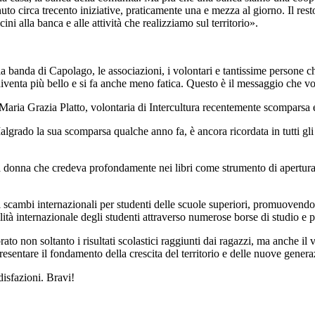
o circa trecento iniziative, praticamente una e mezza al giorno. Il resto 
ni alla banca e alle attività che realizziamo sul territorio».
la banda di Capolago, le associazioni, i volontari e tantissime persone c
venta più bello e si fa anche meno fatica. Questo è il messaggio che vo
Maria Grazia Platto, volontaria di Intercultura recentemente scomparsa e 
grado la sua scomparsa qualche anno fa, è ancora ricordata in tutti gli e
una donna che credeva profondamente nei libri come strumento di apertura
i scambi internazionali per studenti delle scuole superiori, promuovendo
ità internazionale degli studenti attraverso numerose borse di studio e pr
o non soltanto i risultati scolastici raggiunti dai ragazzi, ma anche il v
resentare il fondamento della crescita del territorio e delle nuove gener
disfazioni. Bravi!