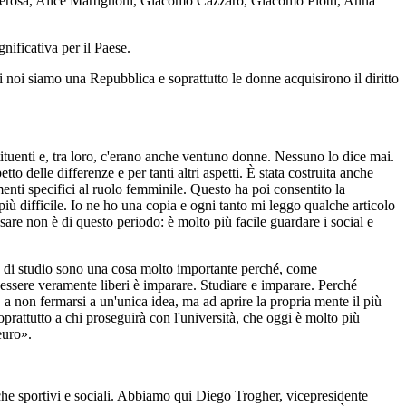
ia Gerosa, Alice Martignoni, Giacomo Cazzaro, Giacomo Piotti, Anna
nificativa per il Paese.
 noi siamo una Repubblica e soprattutto le donne acquisirono il diritto
tituenti e, tra loro, c'erano anche ventuno donne. Nessuno lo dice mai.
to delle differenze e per tanti altri aspetti. È stata costruita anche
imenti specifici al ruolo femminile. Questo ha poi consentito la
 più difficile. Io ne ho una copia e ogni tanto mi leggo qualche articolo
re non è di questo periodo: è molto più facile guardare i social e
rse di studio sono una cosa molto importante perché, come
 essere veramente liberi è imparare. Studiare e imparare. Perché
, a non fermarsi a un'unica idea, ma ad aprire la propria mente il più
rattutto a chi proseguirà con l'università, che oggi è molto più
euro».
anche sportivi e sociali. Abbiamo qui Diego Trogher, vicepresidente