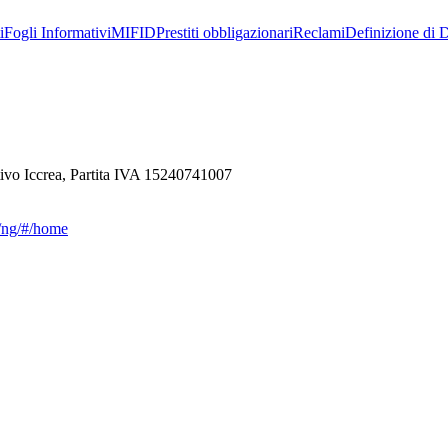
i
Fogli Informativi
MIFID
Prestiti obbligazionari
Reclami
Definizione di D
ivo Iccrea, Partita IVA 15240741007
ca/ng/#/home