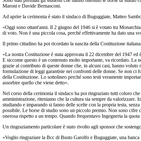
Sono stati premiati gli studenti che hanno ottenuto le borse di studi
Maroni e Davide Bernasconi.
Ad aprire la cerimonia è stato il sindaco di Buguggiate, Matteo Sambo, 
«Oggi sono ottant'anni. Il 2 giugno del 1946 si è votato tra Monarchia
di voto. Non è una piccola cosa, perché effettivamente ha dato una svol
Il primo cittadino ha poi ricordato la nascita della Costituzione italiana
«La nostra Costituzione è stata approvata il 22 dicembre del 1947 ed è
E siccome questo è un contenuto molto importante, va ricordato. La nostra 
grazie al contributo di queste donne che, in alcuni casi, hanno voluto m
formulazione di leggi garantiste nei confronti delle donne. Se non ci fo
della Costituzione. Lo sottolineo perché sono testi veramente importan
assorbire quello che viene detto».
Nel corso della cerimonia il sindaco ha poi ringraziato tutti coloro c
amministrazione, riteniamo che la cultura sia sempre da valorizzare. I
studiando e imparando si fanno delle scelte con la propria testa, senza 
possibile. Le borse di studio sono un piccolo premio. Non sono cifre c
onerosa rispetto a un tempo. Quando frequentavo Ingegneria la quota a
Un ringraziamento particolare è stato rivolto agli sponsor che sostengon
«Voglio ringraziare la Bcc di Busto Garolfo e Buguggiate, una banca che