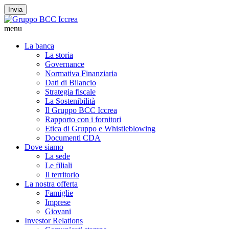
Invia
menu
La banca
La storia
Governance
Normativa Finanziaria
Dati di Bilancio
Strategia fiscale
La Sostenibilità
Il Gruppo BCC Iccrea
Rapporto con i fornitori
Etica di Gruppo e Whistleblowing
Documenti CDA
Dove siamo
La sede
Le filiali
Il territorio
La nostra offerta
Famiglie
Imprese
Giovani
Investor Relations