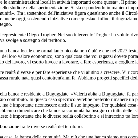
re le amministrazioni locali in attività importanti come questa». Il primo
nello studio e nella sperimentazione. Si sta espandendo in maniera impor
unità». Tra i sostenitori dell'iniziativa figura quest'anno anche il Circ
o anche oggi, sostenendo iniziative come questa». Infine, il ringraziame
stegno.
vicepresidente Diego Trogher. Nel suo intervento Trogher ha voluto rivolg
a svolge a sostegno del territorio.
una banca locale che ormai tanto piccola non è più e che nel 2027 festeg
 del loro valore economico, sono qualcosa che voi ragazzi dovete portarv
o del lavoro, vi esorto invece a lavorare, a fare esperienza, a cogliere l
ere realtà diverse e per fare esperienze che vi aiutino a crescere. Vi ri
sa rurale nata quasi centotrent'anni fa. Abbiamo progetti specifici dedi
ella banca e residente a Buguggiate. «Valeria abita a Buguggiate, fa par
uo contributo. In questo caso specifico avrebbe preferito rimanere un po
lo, ma è importante riconoscere anche il suo impegno. Per qualsiasi cosa
biamo dimenticare che la nostra comunità ha bisogno di tutti: delle istit
sto è importante che le diverse realtà collaborino e si intreccino tra lo
orazione tra le diverse realtà del territorio.
casa, la banca della comunità. Ma più che una banca siamo una cooperativ