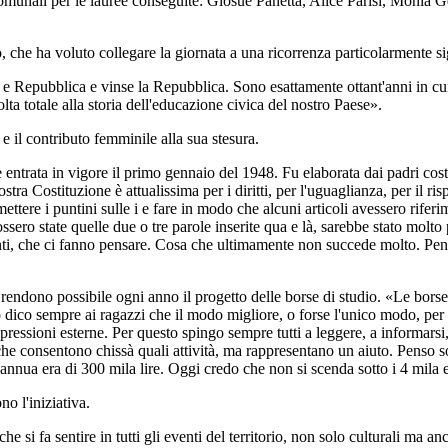
o comunali per le lauree conseguite: Giosuè Panetta, Alice Parisi, Mon
che ha voluto collegare la giornata a una ricorrenza particolarmente sig
 e Repubblica e vinse la Repubblica. Sono esattamente ottant'anni in cui
ta totale alla storia dell'educazione civica del nostro Paese».
 e il contributo femminile alla sua stesura.
 entrata in vigore il primo gennaio del 1948. Fu elaborata dai padri cos
Costituzione è attualissima per i diritti, per l'uguaglianza, per il rispet
ettere i puntini sulle i e fare in modo che alcuni articoli avessero rifer
ssero state quelle due o tre parole inserite qua e là, sarebbe stato molto
ti, che ci fanno pensare. Cosa che ultimamente non succede molto. Pensa
he rendono possibile ogni anno il progetto delle borse di studio. «Le bo
o dico sempre ai ragazzi che il modo migliore, o forse l'unico modo, per
pressioni esterne. Per questo spingo sempre tutti a leggere, a informarsi
he consentono chissà quali attività, ma rappresentano un aiuto. Penso sop
nnua era di 300 mila lire. Oggi credo che non si scenda sotto i 4 mila 
o l'iniziativa.
 si fa sentire in tutti gli eventi del territorio, non solo culturali ma 