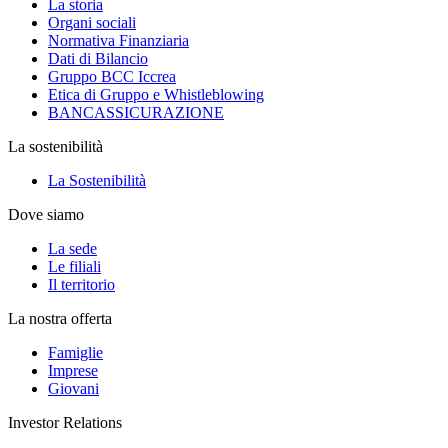
La storia
Organi sociali
Normativa Finanziaria
Dati di Bilancio
Gruppo BCC Iccrea
Etica di Gruppo e Whistleblowing
BANCASSICURAZIONE
La sostenibilità
La Sostenibilità
Dove siamo
La sede
Le filiali
Il territorio
La nostra offerta
Famiglie
Imprese
Giovani
Investor Relations