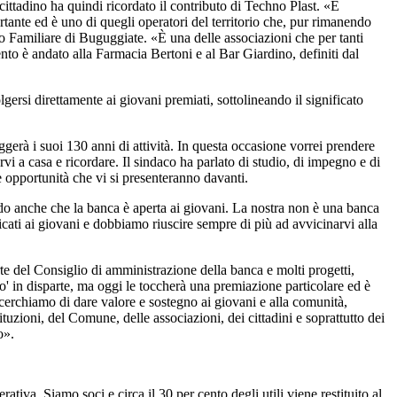
 cittadino ha quindi ricordato il contributo di Techno Plast. «È
tante ed è uno di quegli operatori del territorio che, pur rimanendo
olo Familiare di Buguggiate. «È una delle associazioni che per tanti
nto è andato alla Farmacia Bertoni e al Bar Giardino, definiti dal
ersi direttamente ai giovani premiati, sottolineando il significato
gerà i suoi 130 anni di attività. In questa occasione vorrei prendere
i a casa e ricordare. Il sindaco ha parlato di studio, di impegno e di
e opportunità che vi si presenteranno davanti.
cordo anche che la banca è aperta ai giovani. La nostra non è una banca
cati ai giovani e dobbiamo riuscire sempre di più ad avvicinarvi alla
te del Consiglio di amministrazione della banca e molti progetti,
' in disparte, ma oggi le toccherà una premiazione particolare ed è
 cerchiamo di dare valore e sostegno ai giovani e alla comunità,
uzioni, del Comune, delle associazioni, dei cittadini e soprattutto dei
ro».
a. Siamo soci e circa il 30 per cento degli utili viene restituito al