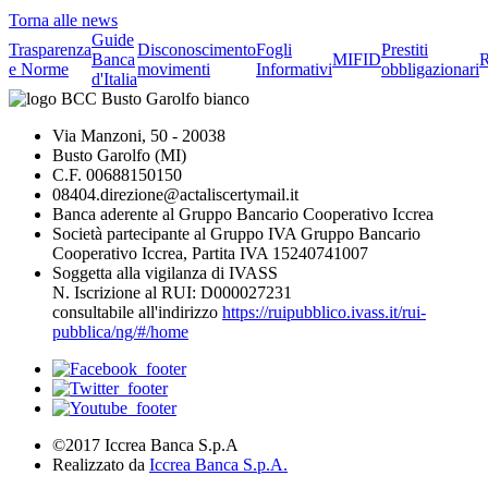
Torna alle news
Guide
Trasparenza
Disconoscimento
Fogli
Prestiti
Banca
MIFID
R
e Norme
movimenti
Informativi
obbligazionari
d'Italia
Via Manzoni, 50 - 20038
Busto Garolfo (MI)
C.F. 00688150150
08404.direzione@actaliscertymail.it
Banca aderente al Gruppo Bancario Cooperativo Iccrea
Società partecipante al Gruppo IVA Gruppo Bancario
Cooperativo Iccrea, Partita IVA 15240741007
Soggetta alla vigilanza di IVASS
N. Iscrizione al RUI: D000027231
consultabile all'indirizzo
https://ruipubblico.ivass.it/rui-
pubblica/ng/#/home
©2017 Iccrea Banca S.p.A
Realizzato da
Iccrea Banca S.p.A.