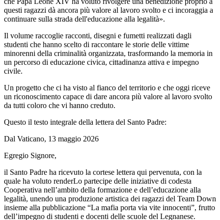
che Papa Leone XIV ha voluto rivolgere una benedizione proprio a
questi ragazzi dà ancora più valore al lavoro svolto e ci incoraggia a
continuare sulla strada dell'educazione alla legalità».
Il volume raccoglie racconti, disegni e fumetti realizzati dagli
studenti che hanno scelto di raccontare le storie delle vittime
minorenni della criminalità organizzata, trasformando la memoria in
un percorso di educazione civica, cittadinanza attiva e impegno
civile.
Un progetto che ci ha visto al fianco del territorio e che oggi riceve
un riconoscimento capace di dare ancora più valore al lavoro svolto
da tutti coloro che vi hanno creduto.
Questo il testo integrale della lettera del Santo Padre:
Dal Vaticano, 13 maggio 2026
Egregio Signore,
il Santo Padre ha ricevuto la cortese lettera qui pervenuta, con la
quale ha voluto renderLo partecipe delle iniziative di codesta
Cooperativa nell’ambito della formazione e dell’educazione alla
legalità, unendo una produzione artistica dei ragazzi del Team Down
insieme alla pubblicazione “La mafia porta via vite innocenti”, frutto
dell’impegno di studenti e docenti delle scuole del Legnanese.