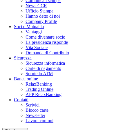
Comunicati stampa
News CCR
Ufficio Stampa
Hanno detto di noi
Company Profile
Soci e Mutualità
Vantaggi
Come diventare socio
La presidenza risponde
Vita Sociale
Domanda di Contributo
Sicurezza
Sicurezza informatica
Carte di pagamento
Sportello ATM
Banca online
RelaxBanking
Trading Online
APP RelaxBanking
Contatti
Scrivici
Blocco carte
Newsletter
Lavora con noi