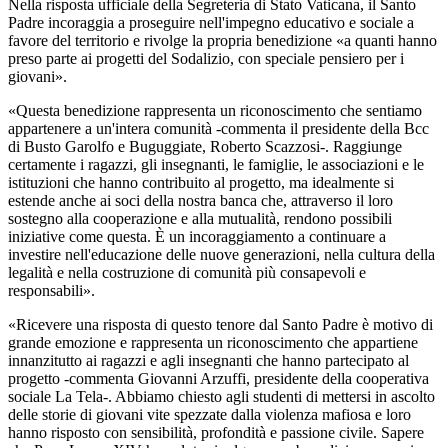
Nella risposta ufficiale della Segreteria di Stato Vaticana, il Santo
Padre incoraggia a proseguire nell'impegno educativo e sociale a
favore del territorio e rivolge la propria benedizione «a quanti hanno
preso parte ai progetti del Sodalizio, con speciale pensiero per i
giovani».
«Questa benedizione rappresenta un riconoscimento che sentiamo
appartenere a un'intera comunità -commenta il presidente della Bcc
di Busto Garolfo e Buguggiate, Roberto Scazzosi-. Raggiunge
certamente i ragazzi, gli insegnanti, le famiglie, le associazioni e le
istituzioni che hanno contribuito al progetto, ma idealmente si
estende anche ai soci della nostra banca che, attraverso il loro
sostegno alla cooperazione e alla mutualità, rendono possibili
iniziative come questa. È un incoraggiamento a continuare a
investire nell'educazione delle nuove generazioni, nella cultura della
legalità e nella costruzione di comunità più consapevoli e
responsabili».
«Ricevere una risposta di questo tenore dal Santo Padre è motivo di
grande emozione e rappresenta un riconoscimento che appartiene
innanzitutto ai ragazzi e agli insegnanti che hanno partecipato al
progetto -commenta Giovanni Arzuffi, presidente della cooperativa
sociale La Tela-. Abbiamo chiesto agli studenti di mettersi in ascolto
delle storie di giovani vite spezzate dalla violenza mafiosa e loro
hanno risposto con sensibilità, profondità e passione civile. Sapere