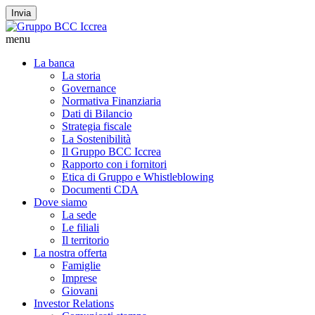
Invia
menu
La banca
La storia
Governance
Normativa Finanziaria
Dati di Bilancio
Strategia fiscale
La Sostenibilità
Il Gruppo BCC Iccrea
Rapporto con i fornitori
Etica di Gruppo e Whistleblowing
Documenti CDA
Dove siamo
La sede
Le filiali
Il territorio
La nostra offerta
Famiglie
Imprese
Giovani
Investor Relations