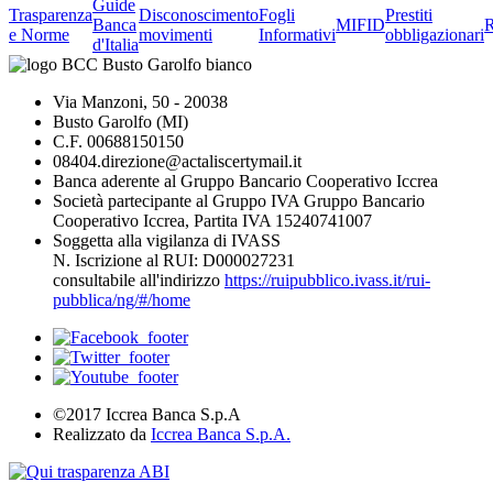
Guide
Trasparenza
Disconoscimento
Fogli
Prestiti
Banca
MIFID
R
e Norme
movimenti
Informativi
obbligazionari
d'Italia
Via Manzoni, 50 - 20038
Busto Garolfo (MI)
C.F. 00688150150
08404.direzione@actaliscertymail.it
Banca aderente al Gruppo Bancario Cooperativo Iccrea
Società partecipante al Gruppo IVA Gruppo Bancario
Cooperativo Iccrea, Partita IVA 15240741007
Soggetta alla vigilanza di IVASS
N. Iscrizione al RUI: D000027231
consultabile all'indirizzo
https://ruipubblico.ivass.it/rui-
pubblica/ng/#/home
©2017 Iccrea Banca S.p.A
Realizzato da
Iccrea Banca S.p.A.