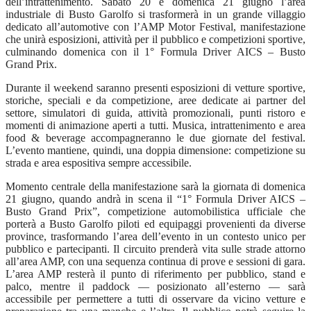
dell’intrattenimento. Sabato 20 e domenica 21 giugno l’area
industriale di Busto Garolfo si trasformerà in un grande villaggio
dedicato all’automotive con l’AMP Motor Festival, manifestazione
che unirà esposizioni, attività per il pubblico e competizioni sportive,
culminando domenica con il 1° Formula Driver AICS – Busto
Grand Prix.
Durante il weekend saranno presenti esposizioni di vetture sportive,
storiche, speciali e da competizione, aree dedicate ai partner del
settore, simulatori di guida, attività promozionali, punti ristoro e
momenti di animazione aperti a tutti. Musica, intrattenimento e area
food & beverage accompagneranno le due giornate del festival.
L’evento mantiene, quindi, una doppia dimensione: competizione su
strada e area espositiva sempre accessibile.
Momento centrale della manifestazione sarà la giornata di domenica
21 giugno, quando andrà in scena il “1° Formula Driver AICS –
Busto Grand Prix”, competizione automobilistica ufficiale che
porterà a Busto Garolfo piloti ed equipaggi provenienti da diverse
province, trasformando l’area dell’evento in un contesto unico per
pubblico e partecipanti. Il circuito prenderà vita sulle strade attorno
all’area AMP, con una sequenza continua di prove e sessioni di gara.
L’area AMP resterà il punto di riferimento per pubblico, stand e
palco, mentre il paddock — posizionato all’esterno — sarà
accessibile per permettere a tutti di osservare da vicino vetture e