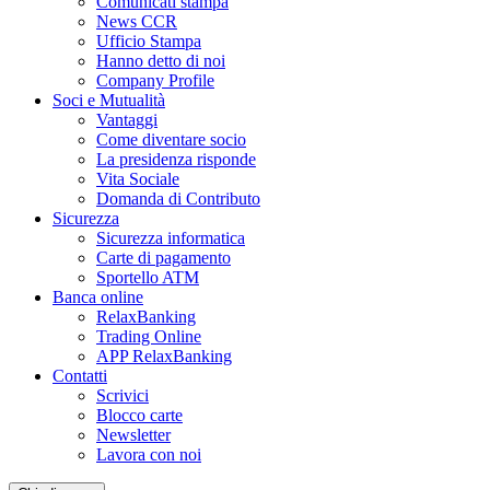
Comunicati stampa
News CCR
Ufficio Stampa
Hanno detto di noi
Company Profile
Soci e Mutualità
Vantaggi
Come diventare socio
La presidenza risponde
Vita Sociale
Domanda di Contributo
Sicurezza
Sicurezza informatica
Carte di pagamento
Sportello ATM
Banca online
RelaxBanking
Trading Online
APP RelaxBanking
Contatti
Scrivici
Blocco carte
Newsletter
Lavora con noi