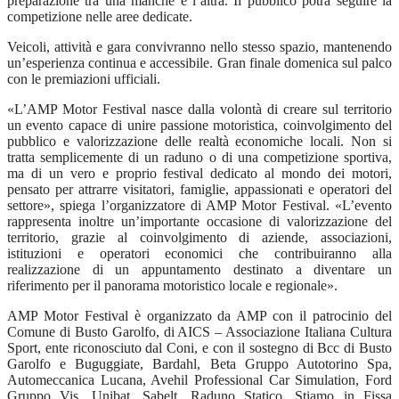
preparazione tra una manche e l’altra. Il pubblico potrà seguire la
competizione nelle aree dedicate.
Veicoli, attività e gara convivranno nello stesso spazio, mantenendo
un’esperienza continua e accessibile. Gran finale domenica sul palco
con le premiazioni ufficiali.
«L’AMP Motor Festival nasce dalla volontà di creare sul territorio
un evento capace di unire passione motoristica, coinvolgimento del
pubblico e valorizzazione delle realtà economiche locali. Non si
tratta semplicemente di un raduno o di una competizione sportiva,
ma di un vero e proprio festival dedicato al mondo dei motori,
pensato per attrarre visitatori, famiglie, appassionati e operatori del
settore», spiega l’organizzatore di AMP Motor Festival. «L’evento
rappresenta inoltre un’importante occasione di valorizzazione del
territorio, grazie al coinvolgimento di aziende, associazioni,
istituzioni e operatori economici che contribuiranno alla
realizzazione di un appuntamento destinato a diventare un
riferimento per il panorama motoristico locale e regionale».
AMP Motor Festival è organizzato da AMP con il patrocinio del
Comune di Busto Garolfo, di AICS – Associazione Italiana Cultura
Sport, ente riconosciuto dal Coni, e con il sostegno di Bcc di Busto
Garolfo e Buguggiate, Bardahl, Beta Gruppo Autotorino Spa,
Automeccanica Lucana, Avehil Professional Car Simulation, Ford
Gruppo Vis, Unibat, Sabelt, Raduno Statico, Stiamo in Fissa