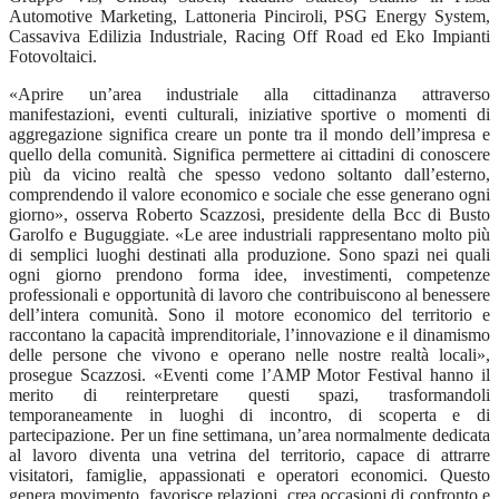
Automotive Marketing, Lattoneria Pinciroli, PSG Energy System,
Cassaviva Edilizia Industriale, Racing Off Road ed Eko Impianti
Fotovoltaici.
«Aprire un’area industriale alla cittadinanza attraverso
manifestazioni, eventi culturali, iniziative sportive o momenti di
aggregazione significa creare un ponte tra il mondo dell’impresa e
quello della comunità. Significa permettere ai cittadini di conoscere
più da vicino realtà che spesso vedono soltanto dall’esterno,
comprendendo il valore economico e sociale che esse generano ogni
giorno», osserva Roberto Scazzosi, presidente della Bcc di Busto
Garolfo e Buguggiate. «Le aree industriali rappresentano molto più
di semplici luoghi destinati alla produzione. Sono spazi nei quali
ogni giorno prendono forma idee, investimenti, competenze
professionali e opportunità di lavoro che contribuiscono al benessere
dell’intera comunità. Sono il motore economico del territorio e
raccontano la capacità imprenditoriale, l’innovazione e il dinamismo
delle persone che vivono e operano nelle nostre realtà locali»,
prosegue Scazzosi. «Eventi come l’AMP Motor Festival hanno il
merito di reinterpretare questi spazi, trasformandoli
temporaneamente in luoghi di incontro, di scoperta e di
partecipazione. Per un fine settimana, un’area normalmente dedicata
al lavoro diventa una vetrina del territorio, capace di attrarre
visitatori, famiglie, appassionati e operatori economici. Questo
genera movimento, favorisce relazioni, crea occasioni di confronto e