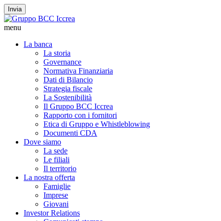
Invia
menu
La banca
La storia
Governance
Normativa Finanziaria
Dati di Bilancio
Strategia fiscale
La Sostenibilità
Il Gruppo BCC Iccrea
Rapporto con i fornitori
Etica di Gruppo e Whistleblowing
Documenti CDA
Dove siamo
La sede
Le filiali
Il territorio
La nostra offerta
Famiglie
Imprese
Giovani
Investor Relations