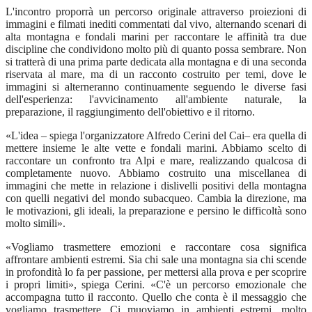
L'incontro proporrà un percorso originale attraverso proiezioni di
immagini e filmati inediti commentati dal vivo, alternando scenari di
alta montagna e fondali marini per raccontare le affinità tra due
discipline che condividono molto più di quanto possa sembrare. Non
si tratterà di una prima parte dedicata alla montagna e di una seconda
riservata al mare, ma di un racconto costruito per temi, dove le
immagini si alterneranno continuamente seguendo le diverse fasi
dell'esperienza: l'avvicinamento all'ambiente naturale, la
preparazione, il raggiungimento dell'obiettivo e il ritorno.
«L'idea – spiega l'organizzatore Alfredo Cerini del Cai– era quella di
mettere insieme le alte vette e fondali marini. Abbiamo scelto di
raccontare un confronto tra Alpi e mare, realizzando qualcosa di
completamente nuovo. Abbiamo costruito una miscellanea di
immagini che mette in relazione i dislivelli positivi della montagna
con quelli negativi del mondo subacqueo. Cambia la direzione, ma
le motivazioni, gli ideali, la preparazione e persino le difficoltà sono
molto simili».
«Vogliamo trasmettere emozioni e raccontare cosa significa
affrontare ambienti estremi. Sia chi sale una montagna sia chi scende
in profondità lo fa per passione, per mettersi alla prova e per scoprire
i propri limiti», spiega Cerini. «C'è un percorso emozionale che
accompagna tutto il racconto. Quello che conta è il messaggio che
vogliamo trasmettere. Ci muoviamo in ambienti estremi, molto