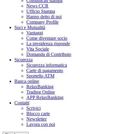
Comunicati stampa
News CCR
Ufficio Stampa
Hanno detto di noi
Company Profile
Soci e Mutualità
Vantaggi
Come diventare socio
La presidenza risponde
Vita Sociale
Domanda di Contributo
Sicurezza
Sicurezza informatica
Carte di pagamento
Sportello ATM
Banca online
RelaxBanking
Trading Online
APP RelaxBanking
Contatti
Scrivici
Blocco carte
Newsletter
Lavora con noi