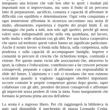
insegnano una lezione che vale ben oltre lo sport: i risultati più
importanti non si improvvisano, ma sono il frutto di un percorso
fatto di preparazione, sacrificio, costanza e capacità di affrontare le
difficoltà con equilibrio e determinazione. Ogni vetta conquistata e
ogni immersione affrontata in sicurezza raccontano una storia di
studio, allenamento, esperienza e rispetto dei propri limiti. È un
messaggio che parla a tutti, non solo agli sportivi, perché gli stessi
valori sono indispensabili anche nella vita quotidiana, nel lavoro,
nello studio e nelle relazioni con gli altri. Per una banca cooperativa
che opera sul territorio questi valori hanno un significato particolare.
Anche il nostro lavoro si fonda sulla fiducia, sulla competenza, sulla
prudenza e sulla capacità di accompagnare famiglie, imprese e
comunità in percorsi di crescita che richiedono tempo, continuità e
visione. Per questo siamo vicini alle associazioni che, attraverso lo
sport, la cultura e l'educazione, contribuiscono a far crescere persone
consapevoli, preparate e capaci di affrontare con responsabilità le
sfide del futuro. L'alpinismo e i sub ci ricordano che non esistono
scorciatoie quando si vogliono raggiungere obiettivi importanti:
occorre costruire le proprie competenze giorno dopo giorno, saper
collaborare con gli altri, prendere decisioni consapevoli e affrontare
gli imprevisti senza perdere di vista la meta. Sono insegnamenti che
formano la persona prima ancora dell'atleta»
La serata è a ingresso libero. Per chi raggiungerà la biblioteca in
auto sarà disponibile il parcheggio di piazza Leonardo Cerini,