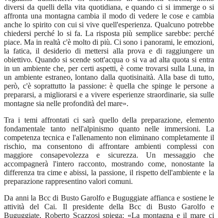
diversi da quelli della vita quotidiana, e quando ci si immerge o si
affronta una montagna cambia il modo di vedere le cose e cambia
anche lo spirito con cui si vive quell'esperienza. Qualcuno potrebbe
chiedersi perché lo si fa. La risposta più semplice sarebbe: perché
piace. Ma in realtà c'è molto di più. Ci sono i panorami, le emozioni,
la fatica, il desiderio di mettersi alla prova e di raggiungere un
obiettivo. Quando si scende sott'acqua o si va ad alta quota si entra
in un ambiente che, per certi aspetti, è come trovarsi sulla Luna, in
un ambiente estraneo, lontano dalla quotisinaità. Alla base di tutto,
però, c'è soprattutto la passione: è quella che spinge le persone a
prepararsi, a migliorarsi e a vivere esperienze straordinarie, sia sulle
montagne sia nelle profondità del mare».
Tra i temi affrontati ci sarà quello della preparazione, elemento
fondamentale tanto nell'alpinismo quanto nelle immersioni. La
competenza tecnica e l'allenamento non eliminano completamente il
rischio, ma consentono di affrontare ambienti complessi con
maggiore consapevolezza e sicurezza. Un messaggio che
accompagnerà l'intero racconto, mostrando come, nonostante la
differenza tra cime e abissi, la passione, il rispetto dell'ambiente e la
preparazione rappresentino valori comuni.
Da anni la Bcc di Busto Garolfo e Buguggiate affianca e sostiene le
attività del Cai. Il presidente della Bcc di Busto Garolfo e
Buguggiate, Roberto Scazzosi spiega: «La montagna e il mare ci