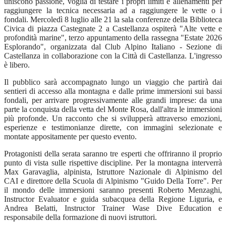
uniscono passione, voglia di testare i propri limiti e allenamenti per
raggiungere la tecnica necessaria ad a raggiungere le vette o i
fondali. Mercoledì 8 luglio alle 21 la sala conferenze della Biblioteca
Civica di piazza Castegnate 2 a Castellanza ospiterà "Alte vette e
profondità marine", terzo appuntamento della rassegna "Estate 2026
Esplorando", organizzata dal Club Alpino Italiano - Sezione di
Castellanza in collaborazione con la Città di Castellanza. L'ingresso
è libero.
Il pubblico sarà accompagnato lungo un viaggio che partirà dai
sentieri di accesso alla montagna e dalle prime immersioni sui bassi
fondali, per arrivare progressivamente alle grandi imprese: da una
parte la conquista della vetta del Monte Rosa, dall'altra le immersioni
più profonde. Un racconto che si svilupperà attraverso emozioni,
esperienze e testimonianze dirette, con immagini selezionate e
montate appositamente per questo evento.
Protagonisti della serata saranno tre esperti che offriranno il proprio
punto di vista sulle rispettive discipline. Per la montagna interverrà
Max Garavaglia, alpinista, Istruttore Nazionale di Alpinismo del
CAI e direttore della Scuola di Alpinismo "Guido Della Torre". Per
il mondo delle immersioni saranno presenti Roberto Menzaghi,
Instructor Evaluator e guida subacquea della Regione Liguria, e
Andrea Belatti, Instructor Trainer Wase Dive Education e
responsabile della formazione di nuovi istruttori.