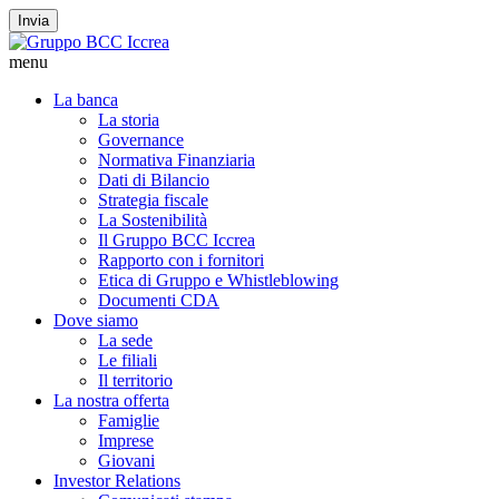
Invia
menu
La banca
La storia
Governance
Normativa Finanziaria
Dati di Bilancio
Strategia fiscale
La Sostenibilità
Il Gruppo BCC Iccrea
Rapporto con i fornitori
Etica di Gruppo e Whistleblowing
Documenti CDA
Dove siamo
La sede
Le filiali
Il territorio
La nostra offerta
Famiglie
Imprese
Giovani
Investor Relations