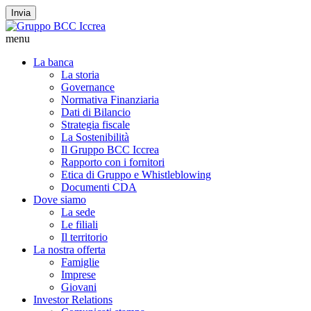
Invia
menu
La banca
La storia
Governance
Normativa Finanziaria
Dati di Bilancio
Strategia fiscale
La Sostenibilità
Il Gruppo BCC Iccrea
Rapporto con i fornitori
Etica di Gruppo e Whistleblowing
Documenti CDA
Dove siamo
La sede
Le filiali
Il territorio
La nostra offerta
Famiglie
Imprese
Giovani
Investor Relations