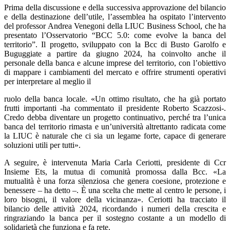
Prima della discussione e della successiva approvazione del bilancio
e della destinazione dell’utile, l’assemblea ha ospitato l’intervento
del professor Andrea Venegoni della LIUC Business School, che ha
presentato l’Osservatorio “BCC 5.0: come evolve la banca del
territorio”. Il progetto, sviluppato con la Bcc di Busto Garolfo e
Buguggiate a partire da giugno 2024, ha coinvolto anche il
personale della banca e alcune imprese del territorio, con l’obiettivo
di mappare i cambiamenti del mercato e offrire strumenti operativi
per interpretare al meglio il
ruolo della banca locale. «Un ottimo risultato, che ha già portato
frutti importanti -ha commentato il presidente Roberto Scazzosi-.
Credo debba diventare un progetto continuativo, perché tra l’unica
banca del territorio rimasta e un’università altrettanto radicata come
la LIUC è naturale che ci sia un legame forte, capace di generare
soluzioni utili per tutti».
A seguire, è intervenuta Maria Carla Ceriotti, presidente di Ccr
Insieme Ets, la mutua di comunità promossa dalla Bcc. «La
mutualità è una forza silenziosa che genera coesione, protezione e
benessere – ha detto –. È una scelta che mette al centro le persone, i
loro bisogni, il valore della vicinanza». Ceriotti ha tracciato il
bilancio delle attività 2024, ricordando i numeri della crescita e
ringraziando la banca per il sostegno costante a un modello di
solidarietà che funziona e fa rete.