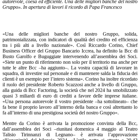
autorevole, coesa ed efficiente. Una delle migliori banche del nostro
Gruppo». In apertura di lavori il ricordo di Papa Francesco
«Una delle migliori banche del nostro Gruppo, solida,
patrimonializzata, con indicatori di qualità del credito ed efficienza
tra i più alti a livello nazionale». Così Riccardo Corino, Chief
Business Officer del Gruppo Bancario Iccrea, ha definito la Bcc di
Busto Garolfo e Buguggiate intervenendo all’assemblea dei Soci.
«Siete un punto di riferimento non solo per il territorio ma anche per
tutte le altre Bcc –ha aggiunto–. La vostra capacità di lavorare in
squadra, di investire sul personale e di mantenere salda la fiducia dei
clienti è un esempio per l’intero sistema». Corino ha inoltre ricordato
il ruolo del presidente Roberto Scazzosi anche a livello di Gruppo,
alla guida di Bcc Factoring, la società che nel 2024 ha smobilizzato
quasi 3 miliardi di euro di crediti a favore delle imprese italiane.
«Una persona autorevole il vostro presidente –ha sottolineato– che
fa bene il proprio lavoro all’interno della banca e così altrettanto lo
fa all’interno di una prestigiosa società del nostro Gruppo».
Mentre da Corino è arrivata la promozione convinta della Bcc,
dall’assemblea dei Soci –riunitasi domenica 4 maggio al Teatro
Talisio Tirinnanzi di Legnano– è arrivata l’approvazione