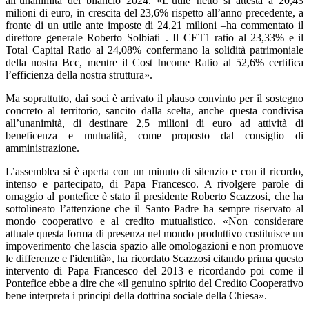
all’unanimità del bilancio 2024. «L’utile netto si attesta a 20,43
milioni di euro, in crescita del 23,6% rispetto all’anno precedente, a
fronte di un utile ante imposte di 24,21 milioni –ha commentato il
direttore generale Roberto Solbiati–. Il CET1 ratio al 23,33% e il
Total Capital Ratio al 24,08% confermano la solidità patrimoniale
della nostra Bcc, mentre il Cost Income Ratio al 52,6% certifica
l’efficienza della nostra struttura».
Ma soprattutto, dai soci è arrivato il plauso convinto per il sostegno
concreto al territorio, sancito dalla scelta, anche questa condivisa
all’unanimità, di destinare 2,5 milioni di euro ad attività di
beneficenza e mutualità, come proposto dal consiglio di
amministrazione.
L’assemblea si è aperta con un minuto di silenzio e con il ricordo,
intenso e partecipato, di Papa Francesco. A rivolgere parole di
omaggio al pontefice è stato il presidente Roberto Scazzosi, che ha
sottolineato l’attenzione che il Santo Padre ha sempre riservato al
mondo cooperativo e al credito mutualistico. «Non considerare
attuale questa forma di presenza nel mondo produttivo costituisce un
impoverimento che lascia spazio alle omologazioni e non promuove
le differenze e l'identità», ha ricordato Scazzosi citando prima questo
intervento di Papa Francesco del 2013 e ricordando poi come il
Pontefice ebbe a dire che «il genuino spirito del Credito Cooperativo
bene interpreta i principi della dottrina sociale della Chiesa».