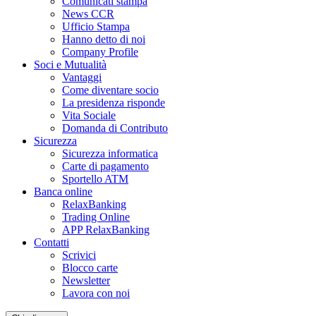
Comunicati stampa
News CCR
Ufficio Stampa
Hanno detto di noi
Company Profile
Soci e Mutualità
Vantaggi
Come diventare socio
La presidenza risponde
Vita Sociale
Domanda di Contributo
Sicurezza
Sicurezza informatica
Carte di pagamento
Sportello ATM
Banca online
RelaxBanking
Trading Online
APP RelaxBanking
Contatti
Scrivici
Blocco carte
Newsletter
Lavora con noi