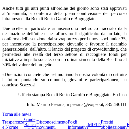
Anche tutti gli altri punti all’ordine del giorno sono stati approvati
all’unanimità, a conferma della piena condivisione del percorso
intrapreso dalla Bcc di Busto Garolfo e Buguggiate.
Due scelte in particolare si inseriscono nel solco tracciato dalla
destinazione dell’utile e ne rafforzano il significato: da un lato, la
conferma dell’esenzione dal sovrapprezzo per i nuovi soci under 35,
per incentivare la partecipazione giovanile e favorire il ricambio
generazionale; dall’altro, il lancio del progetto di crowdfunding, che
permetterà alle realtà del terzo settore di raccogliere fondi per
iniziative a impatto sociale, con il cofinanziamento della Bcc fino al
30% del valore del progetto.
«Due azioni concrete che testimoniano la nostra volontà di costruire
il futuro puntando su comunità, giovani e partecipazione», ha
concluso Scazzosi.
Ufficio stampa Bcc di Busto Garolfo e Buguggiate: Eo Ipso
Info: Marino Pessina, mpessina@eoipso.it, 335 446111
Torna alle news
Guide
Trasparenza
Disconoscimento
Fogli
Prestiti
Banca
MIFID
R
e Norme
movimenti
Informativi
obbligazionari