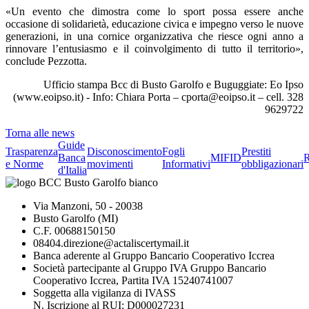
«Un evento che dimostra come lo sport possa essere anche
occasione di solidarietà, educazione civica e impegno verso le nuove
generazioni, in una cornice organizzativa che riesce ogni anno a
rinnovare l’entusiasmo e il coinvolgimento di tutto il territorio»,
conclude Pezzotta.
Ufficio stampa Bcc di Busto Garolfo e Buguggiate: Eo Ipso
(www.eoipso.it) - Info: Chiara Porta – cporta@eoipso.it – cell. 328
9629722
Torna alle news
Guide
Trasparenza
Disconoscimento
Fogli
Prestiti
Banca
MIFID
R
e Norme
movimenti
Informativi
obbligazionari
d'Italia
Via Manzoni, 50 - 20038
Busto Garolfo (MI)
C.F. 00688150150
08404.direzione@actaliscertymail.it
Banca aderente al Gruppo Bancario Cooperativo Iccrea
Società partecipante al Gruppo IVA Gruppo Bancario
Cooperativo Iccrea, Partita IVA 15240741007
Soggetta alla vigilanza di IVASS
N. Iscrizione al RUI: D000027231