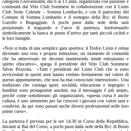
categoria Giovanissimi, dai 6 ai 13 anni, organizzata con passione e
continuità dal Velo Club Sommese in collaborazione con il Lions
Club Sesto Calende – Somma Lombardo, e con il patrocinio del
Comune di Somma Lombardo e il sostegno della Bcc di Busto
Garolfo e Buguggiate. A pochi passi dalla sede della sarà
posizionato il traguardo e l’arco di partenza, trasformando
simbolicamente la banca in punto d’arrivo per tanti piccoli ciclisti e
le loro famiglie.
«Non si tratta di una semplice gara sportiva: il Trofeo Lions è ormai
diventato una vera e propria istituzione, un momento di comunità
che ha attraversato tre decenni mantenendo intatti entusiasmo e
spirito educativo», spiega il presidente del Velo Club Sommese
Silvio Pezzotta. «Tutti i presidenti del Lions Club che si sono
avvicendati in questi anni hanno creduto fermamente nel valore di
questo appuntamento, che non ha mai conosciuto interruzioni». Una
tradizione che coniuga sport, socialità, educazione e impegno: i
bambini sono protagonisti assoluti, ma il messaggio è più ampio,
perché come sottolineano gli organizzatori, «questa corsa è anche
cultura, è uno strumento per far crescere i giovani con valori sani e
condivisi, da qui sono passati anche diversi professionisti nelle loro
prime corse».
La partenza è prevista per le ore 14.30 in Corso della Repubblica,
davanti al Bar del Corso, a pochi passi dalla sede della Bcc di Busto