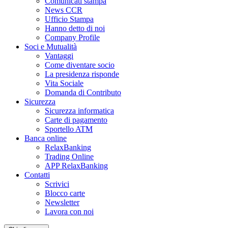
Comunicati stampa
News CCR
Ufficio Stampa
Hanno detto di noi
Company Profile
Soci e Mutualità
Vantaggi
Come diventare socio
La presidenza risponde
Vita Sociale
Domanda di Contributo
Sicurezza
Sicurezza informatica
Carte di pagamento
Sportello ATM
Banca online
RelaxBanking
Trading Online
APP RelaxBanking
Contatti
Scrivici
Blocco carte
Newsletter
Lavora con noi