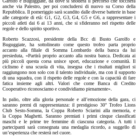
Garolfo e Buguggiate, da dove si snoderà il percorso che toccherà
anche via Palestro, per poi concludersi di nuovo su Corso della
Repubblica. Il pomeriggio sarà scandito dalle diverse batterie in base
alle categorie di età: G1, G2, G3, G4, G5 e G6, a rappresentare i
piccoli atleti dai 6 ai 13 anni, che si sfideranno nel rispetto delle
regole e dello spirito sportivo.
Roberto Scazzosi, presidente della Bcc di Busto Garolfo e
Buguggiate, ha sottolineato come questo trofeo parta proprio
accanto alla filiale di Somma Lombardo della banca da lui
presieduta, «Partirà proprio accanto alla nostra banca. Dedicata ai
più piccoli questa corsa unisce sport, educazione e comunità. Il
ciclismo è una scuola di vita, insegna che i risultati migliori si
raggiungono non solo con il talento individuale, ma con il supporto
di una squadra, con il rispetto delle regole e con la capacità di fare
fatica insieme agli altri. Valori che come Banca di Credito
Cooperativo riconosciamo e condividiamo pienamente».
In palio, oltre alla gloria personale e all’emozione della gara, ci
saranno premi di rappresentanza: il prestigioso 30° Trofeo Lions
Club Sesto-Somma, la Coppa Roberto Sciarini alla memoria, e
la Coppa Maghetti. Saranno premiati i primi cinque classificati
maschi e le prime tre femmine di ciascuna categoria. A tutti i
partecipanti sarà consegnata una medaglia ricordo, a suggello di
un’esperienza che resterà nel cuore.