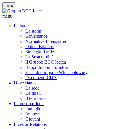
Invia
menu
La banca
La storia
Governance
Normativa Finanziaria
Dati di Bilancio
Strategia fiscale
La Sostenibilità
Il Gruppo BCC Iccrea
Rapporto con i fornitori
Etica di Gruppo e Whistleblowing
Documenti CDA
Dove siamo
La sede
Le filiali
Il territorio
La nostra offerta
Famiglie
Imprese
Giovani
Investor Relations