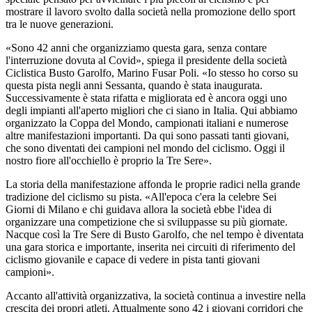
mostrare il lavoro svolto dalla società nella promozione dello sport
tra le nuove generazioni.
«Sono 42 anni che organizziamo questa gara, senza contare
l'interruzione dovuta al Covid», spiega il presidente della società
Ciclistica Busto Garolfo, Marino Fusar Poli. «Io stesso ho corso su
questa pista negli anni Sessanta, quando è stata inaugurata.
Successivamente è stata rifatta e migliorata ed è ancora oggi uno
degli impianti all'aperto migliori che ci siano in Italia. Qui abbiamo
organizzato la Coppa del Mondo, campionati italiani e numerose
altre manifestazioni importanti. Da qui sono passati tanti giovani,
che sono diventati dei campioni nel mondo del ciclismo. Oggi il
nostro fiore all'occhiello è proprio la Tre Sere».
La storia della manifestazione affonda le proprie radici nella grande
tradizione del ciclismo su pista. «All'epoca c'era la celebre Sei
Giorni di Milano e chi guidava allora la società ebbe l'idea di
organizzare una competizione che si sviluppasse su più giornate.
Nacque così la Tre Sere di Busto Garolfo, che nel tempo è diventata
una gara storica e importante, inserita nei circuiti di riferimento del
ciclismo giovanile e capace di vedere in pista tanti giovani
campioni».
Accanto all'attività organizzativa, la società continua a investire nella
crescita dei propri atleti. Attualmente sono 42 i giovani corridori che