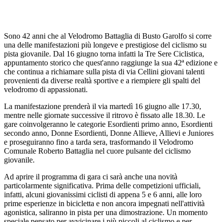
Sono 42 anni che al Velodromo Battaglia di Busto Garolfo si corre
una delle manifestazioni più longeve e prestigiose del ciclismo su
pista giovanile. Dal 16 giugno torna infatti la Tre Sere Ciclistica,
appuntamento storico che quest'anno raggiunge la sua 42ª edizione e
che continua a richiamare sulla pista di via Cellini giovani talenti
provenienti da diverse realtà sportive e a riempiere gli spalti del
velodromo di appassionati.
La manifestazione prenderà il via martedì 16 giugno alle 17.30,
mentre nelle giornate successive il ritrovo è fissato alle 18.30. Le
gare coinvolgeranno le categorie Esordienti primo anno, Esordienti
secondo anno, Donne Esordienti, Donne Allieve, Allievi e Juniores
e proseguiranno fino a tarda sera, trasformando il Velodromo
Comunale Roberto Battaglia nel cuore pulsante del ciclismo
giovanile.
Ad aprire il programma di gara ci sarà anche una novità
particolarmente significativa. Prima delle competizioni ufficiali,
infatti, alcuni giovanissimi ciclisti di appena 5 e 6 anni, alle loro
prime esperienze in bicicletta e non ancora impegnati nell'attività
agonistica, saliranno in pista per una dimostrazione. Un momento
speciale pensato per avvicinare i più piccoli al ciclismo e per