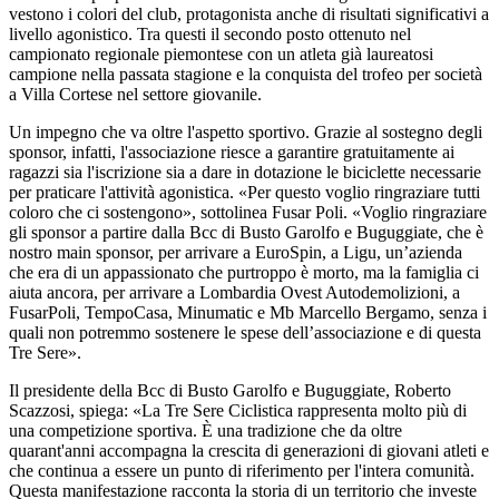
vestono i colori del club, protagonista anche di risultati significativi a
livello agonistico. Tra questi il secondo posto ottenuto nel
campionato regionale piemontese con un atleta già laureatosi
campione nella passata stagione e la conquista del trofeo per società
a Villa Cortese nel settore giovanile.
Un impegno che va oltre l'aspetto sportivo. Grazie al sostegno degli
sponsor, infatti, l'associazione riesce a garantire gratuitamente ai
ragazzi sia l'iscrizione sia a dare in dotazione le biciclette necessarie
per praticare l'attività agonistica. «Per questo voglio ringraziare tutti
coloro che ci sostengono», sottolinea Fusar Poli. «Voglio ringraziare
gli sponsor a partire dalla Bcc di Busto Garolfo e Buguggiate, che è
nostro main sponsor, per arrivare a EuroSpin, a Ligu, un’azienda
che era di un appassionato che purtroppo è morto, ma la famiglia ci
aiuta ancora, per arrivare a Lombardia Ovest Autodemolizioni, a
FusarPoli, TempoCasa, Minumatic e Mb Marcello Bergamo, senza i
quali non potremmo sostenere le spese dell’associazione e di questa
Tre Sere».
Il presidente della Bcc di Busto Garolfo e Buguggiate, Roberto
Scazzosi, spiega: «La Tre Sere Ciclistica rappresenta molto più di
una competizione sportiva. È una tradizione che da oltre
quarant'anni accompagna la crescita di generazioni di giovani atleti e
che continua a essere un punto di riferimento per l'intera comunità.
Questa manifestazione racconta la storia di un territorio che investe