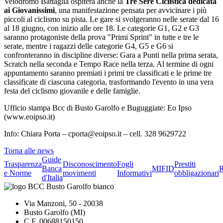
Velodromo Battaglia ospiterà anche la
Tre Sere Ciclistica dedicata
ai Giovanissimi
, una manifestazione pensata per avvicinare i più
piccoli al ciclismo su pista. Le gare si svolgeranno nelle serate dal 16
al 18 giugno, con inizio alle ore 18. Le categorie G1, G2 e G3
saranno protagoniste della prova "Primi Sprint" in tutte e tre le
serate, mentre i ragazzi delle categorie G4, G5 e G6 si
confronteranno in discipline diverse: Gara a Punti nella prima serata,
Scratch nella seconda e Tempo Race nella terza. Al termine di ogni
appuntamento saranno premiati i primi tre classificati e le prime tre
classificate di ciascuna categoria, trasformando l'evento in una vera
festa del ciclismo giovanile e delle famiglie.
Ufficio stampa Bcc di Busto Garolfo e Buguggiate: Eo Ipso
(www.eoipso.it)
Info: Chiara Porta – cporta@eoipso.it – cell. 328 9629722
Torna alle news
Guide
Trasparenza
Disconoscimento
Fogli
Prestiti
Banca
MIFID
R
e Norme
movimenti
Informativi
obbligazionari
d'Italia
Via Manzoni, 50 - 20038
Busto Garolfo (MI)
C.F. 00688150150