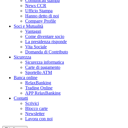
Comunicati stampa
News CCR
Ufficio Stampa
Hanno detto di noi
Company Profile
Soci e Mutualità
Vantaggi
Come diventare socio
La presidenza risponde
Vita Sociale
Domanda di Contributo
Sicurezza
Sicurezza informatica
Carte di pagamento
Sportello ATM
Banca online
RelaxBanking
Trading Online
APP RelaxBanking
Contatti
Scrivici
Blocco carte
Newsletter
Lavora con noi