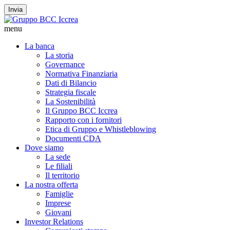
Invia
menu
La banca
La storia
Governance
Normativa Finanziaria
Dati di Bilancio
Strategia fiscale
La Sostenibilità
Il Gruppo BCC Iccrea
Rapporto con i fornitori
Etica di Gruppo e Whistleblowing
Documenti CDA
Dove siamo
La sede
Le filiali
Il territorio
La nostra offerta
Famiglie
Imprese
Giovani
Investor Relations