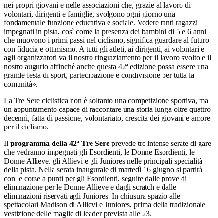
nei propri giovani e nelle associazioni che, grazie al lavoro di
volontari, dirigenti e famiglie, svolgono ogni giorno una
fondamentale funzione educativa e sociale. Vedere tanti ragazzi
impegnati in pista, così come la presenza dei bambini di 5 e 6 anni
che muovono i primi passi nel ciclismo, significa guardare al futuro
con fiducia e ottimismo. A tutti gli atleti, ai dirigenti, ai volontari e
agli organizzatori va il nostro ringraziamento per il lavoro svolto e il
nostro augurio affinché anche questa 42ª edizione possa essere una
grande festa di sport, partecipazione e condivisione per tutta la
comunità».
La Tre Sere ciclistica non è soltanto una competizione sportiva, ma
un appuntamento capace di raccontare una storia lunga oltre quattro
decenni, fatta di passione, volontariato, crescita dei giovani e amore
per il ciclismo.
Il
programma della 42ª Tre Sere
prevede tre intense serate di gare
che vedranno impegnati gli Esordienti, le Donne Esordienti, le
Donne Allieve, gli Allievi e gli Juniores nelle principali specialità
della pista. Nella serata inaugurale di martedì 16 giugno si partirà
con le corse a punti per gli Esordienti, seguite dalle prove di
eliminazione per le Donne Allieve e dagli scratch e dalle
eliminazioni riservati agli Juniores. In chiusura spazio alle
spettacolari Madison di Allievi e Juniores, prima della tradizionale
vestizione delle maglie di leader prevista alle 23.