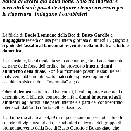
banca al lavoro già dalla notte. Solo tra martedì e
mercoledì sarà possibile definire i tempi necessari per
la riapertura. Indagano i carabinieri
La filiale di
Bodio Lomnago della Bcc di Busto Garolfo e
Buguggiate
resterà chiusa per l’intera giornata di lunedì 15 giugno a
seguito dell’
assalto al bancomat avvenuto nella notte tra sabato e
domenica
.
L’esplosione, le cui modalità sono ancora oggetto di accertamento
da parte delle forze dell’ordine, ha provocato
ingenti danni
all’interno della filiale
. Non è al momento possibile stabilire se i
malviventi abbiano utilizzato materiale esplosivo oppure il
cosiddetto sistema della "marmotta" a gas.
Oltre al
denaro
sottratto dal bancomat, il cui importo è ancora da
determinare, il bilancio comprende infatti
danni importanti agli
ambienti
, agli arredi, alle pareti interne e a parti del controsoffitto
interessati dall’onda d’urto dell’esplosione.
L’allarme è scattato alle 4,29 e sul posto sono intervenuti subito le
squadre di vigilanza privata, i carabinieri e i tecnici del gruppo di
pronto intervento della Bcc di Busto Garolfo e Buguggiate, che