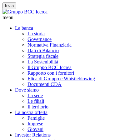
Invia
menu
La banca
La storia
Governance
Normativa Finanziaria
Dati di Bilancio
Strategia fiscale
La Sostenibilità
Il Gruppo BCC Iccrea
Rapporto con i fornitori
Etica di Gruppo e Whistleblowing
Documenti CDA
Dove siamo
La sede
Le filiali
Il territorio
La nostra offerta
Famiglie
Imprese
Giovani
Investor Relations