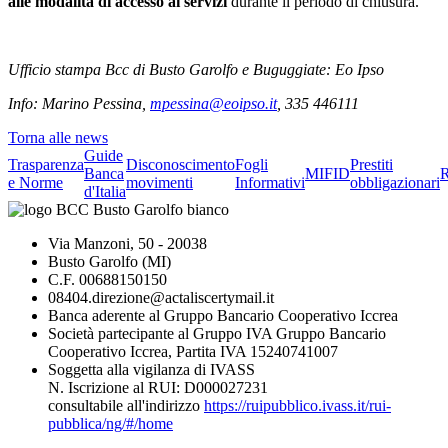
alle modalità di accesso ai servizi
durante il periodo di chiusura.
Ufficio stampa Bcc di Busto Garolfo e Buguggiate: Eo Ipso
Info: Marino Pessina,
mpessina@eoipso.it
, 335 446111
Torna alle news
Guide
Trasparenza
Disconoscimento
Fogli
Prestiti
Banca
MIFID
R
e Norme
movimenti
Informativi
obbligazionari
d'Italia
Via Manzoni, 50 - 20038
Busto Garolfo (MI)
C.F. 00688150150
08404.direzione@actaliscertymail.it
Banca aderente al Gruppo Bancario Cooperativo Iccrea
Società partecipante al Gruppo IVA Gruppo Bancario
Cooperativo Iccrea, Partita IVA 15240741007
Soggetta alla vigilanza di IVASS
N. Iscrizione al RUI: D000027231
consultabile all'indirizzo
https://ruipubblico.ivass.it/rui-
pubblica/ng/#/home