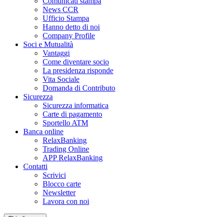
Comunicati stampa
News CCR
Ufficio Stampa
Hanno detto di noi
Company Profile
Soci e Mutualità
Vantaggi
Come diventare socio
La presidenza risponde
Vita Sociale
Domanda di Contributo
Sicurezza
Sicurezza informatica
Carte di pagamento
Sportello ATM
Banca online
RelaxBanking
Trading Online
APP RelaxBanking
Contatti
Scrivici
Blocco carte
Newsletter
Lavora con noi