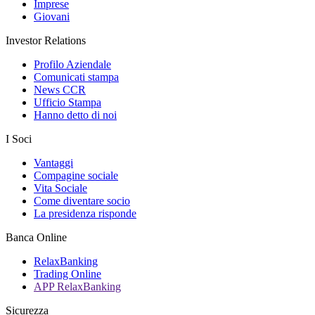
Imprese
Giovani
Investor Relations
Profilo Aziendale
Comunicati stampa
News CCR
Ufficio Stampa
Hanno detto di noi
I Soci
Vantaggi
Compagine sociale
Vita Sociale
Come diventare socio
La presidenza risponde
Banca Online
RelaxBanking
Trading Online
APP RelaxBanking
Sicurezza