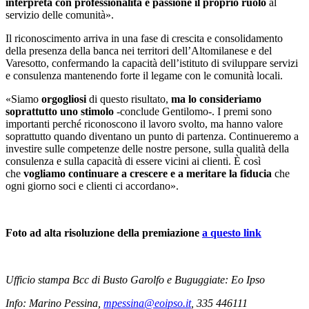
interpreta con professionalità e passione il proprio ruolo
al
servizio delle comunità».
Il riconoscimento arriva in una fase di crescita e consolidamento
della presenza della banca nei territori dell’Altomilanese e del
Varesotto, confermando la capacità dell’istituto di sviluppare servizi
e consulenza mantenendo forte il legame con le comunità locali.
«Siamo
orgogliosi
di questo risultato,
ma lo consideriamo
soprattutto uno stimolo
-conclude Gentilomo-. I premi sono
importanti perché riconoscono il lavoro svolto, ma hanno valore
soprattutto quando diventano un punto di partenza. Continueremo a
investire sulle competenze delle nostre persone, sulla qualità della
consulenza e sulla capacità di essere vicini ai clienti. È così
che
vogliamo continuare a crescere e a meritare la fiducia
che
ogni giorno soci e clienti ci accordano».
Foto ad alta risoluzione della premiazione
a questo link
Ufficio stampa Bcc di Busto Garolfo e Buguggiate: Eo Ipso
Info: Marino Pessina,
mpessina@eoipso.it
, 335 446111