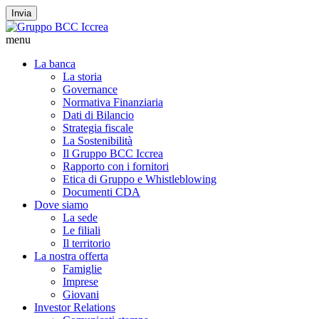
Invia
menu
La banca
La storia
Governance
Normativa Finanziaria
Dati di Bilancio
Strategia fiscale
La Sostenibilità
Il Gruppo BCC Iccrea
Rapporto con i fornitori
Etica di Gruppo e Whistleblowing
Documenti CDA
Dove siamo
La sede
Le filiali
Il territorio
La nostra offerta
Famiglie
Imprese
Giovani
Investor Relations