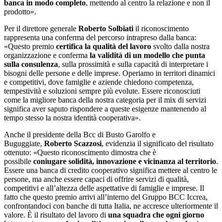
banca in modo completo
, mettendo al centro la relazione e non il
prodotto».
Per il direttore generale
Roberto Solbiati
il riconoscimento
rappresenta una conferma del percorso intrapreso dalla banca:
«Questo premio
certifica la qualità del lavoro
svolto dalla nostra
organizzazione e conferma
la validità di un modello che punta
sulla consulenza
, sulla prossimità e sulla capacità di interpretare i
bisogni delle persone e delle imprese. Operiamo in territori dinamici
e competitivi, dove famiglie e aziende chiedono competenza,
tempestività e soluzioni sempre più evolute. Essere riconosciuti
come la migliore banca della nostra categoria per il mix di servizi
significa aver saputo rispondere a queste esigenze mantenendo al
tempo stesso la nostra identità cooperativa».
Anche il presidente della Bcc di Busto Garolfo e
Buguggiate,
Roberto Scazzosi
, evidenzia il significato del risultato
ottenuto: «Questo riconoscimento dimostra che è
possibile
coniugare solidità, innovazione e vicinanza al territorio
.
Essere una banca di credito cooperativo significa mettere al centro le
persone, ma anche essere capaci di offrire servizi di qualità,
competitivi e all’altezza delle aspettative di famiglie e imprese. Il
fatto che questo premio arrivi all’interno del Gruppo BCC Iccrea,
confrontandoci con banche di tutta Italia, ne accresce ulteriormente il
valore. È il risultato del lavoro di
una squadra che ogni giorno