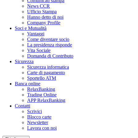
Comunicati stampa
News CCR
Ufficio Stampa
Hanno detto di noi
Company Profile
Soci e Mutualità
Vantaggi
Come diventare socio
La presidenza risponde
Vita Sociale
Domanda di Contributo
Sicurezza
Sicurezza informatica
Carte di pagamento
Sportello ATM
Banca online
RelaxBanking
Trading Online
APP RelaxBanking
Contatti
Scrivici
Blocco carte
Newsletter
Lavora con noi