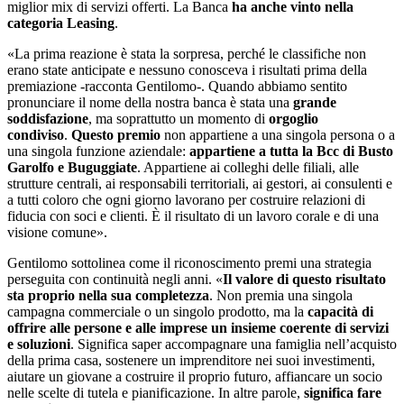
miglior mix di servizi offerti. La Banca
ha anche vinto nella
categoria Leasing
.
«La prima reazione è stata la sorpresa, perché le classifiche non
erano state anticipate e nessuno conosceva i risultati prima della
premiazione -racconta Gentilomo-. Quando abbiamo sentito
pronunciare il nome della nostra banca è stata una
grande
soddisfazione
, ma soprattutto un momento di
orgoglio
condiviso
.
Questo premio
non appartiene a una singola persona o a
una singola funzione aziendale:
appartiene a tutta la Bcc di Busto
Garolfo e Buguggiate
. Appartiene ai colleghi delle filiali, alle
strutture centrali, ai responsabili territoriali, ai gestori, ai consulenti e
a tutti coloro che ogni giorno lavorano per costruire relazioni di
fiducia con soci e clienti. È il risultato di un lavoro corale e di una
visione comune».
Gentilomo sottolinea come il riconoscimento premi una strategia
perseguita con continuità negli anni. «
Il valore di questo risultato
sta proprio nella sua completezza
. Non premia una singola
campagna commerciale o un singolo prodotto, ma la
capacità di
offrire alle persone e alle imprese un insieme coerente di servizi
e soluzioni
. Significa saper accompagnare una famiglia nell’acquisto
della prima casa, sostenere un imprenditore nei suoi investimenti,
aiutare un giovane a costruire il proprio futuro, affiancare un socio
nelle scelte di tutela e pianificazione. In altre parole,
significa fare