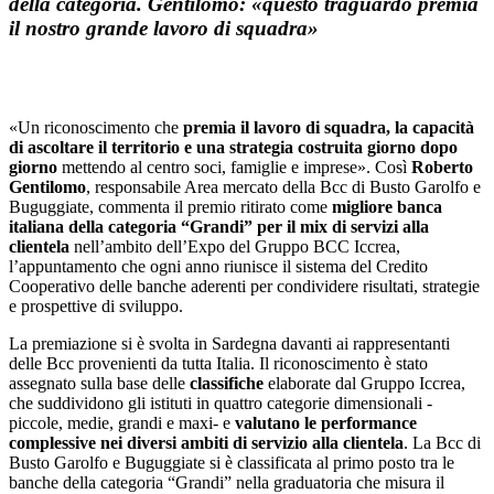
della categoria. Gentilomo: «questo traguardo premia
il nostro grande lavoro di squadra»
«Un riconoscimento che
premia il lavoro di squadra, la capacità
di ascoltare il territorio e una strategia costruita giorno dopo
giorno
mettendo al centro soci, famiglie e imprese». Così
Roberto
Gentilomo
, responsabile Area mercato della Bcc di Busto Garolfo e
Buguggiate, commenta il premio ritirato come
migliore banca
italiana della categoria “Grandi” per il mix di servizi alla
clientela
nell’ambito dell’Expo del Gruppo BCC Iccrea,
l’appuntamento che ogni anno riunisce il sistema del Credito
Cooperativo delle banche aderenti per condividere risultati, strategie
e prospettive di sviluppo.
La premiazione si è svolta in Sardegna davanti ai rappresentanti
delle Bcc provenienti da tutta Italia. Il riconoscimento è stato
assegnato sulla base delle
classifiche
elaborate dal Gruppo Iccrea,
che suddividono gli istituti in quattro categorie dimensionali -
piccole, medie, grandi e maxi- e
valutano le performance
complessive nei diversi ambiti di servizio alla clientela
. La Bcc di
Busto Garolfo e Buguggiate si è classificata al primo posto tra le
banche della categoria “Grandi” nella graduatoria che misura il