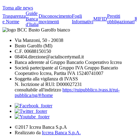
Torna alle news
Guide
Trasparenza
Disconoscimento
Fogli
Prestiti
Banca
MIFID
R
e Norme
movimenti
Informativi
obbligazionari
d'Italia
Via Manzoni, 50 - 20038
Busto Garolfo (MI)
C.F. 00688150150
08404.direzione@actaliscertymail.it
Banca aderente al Gruppo Bancario Cooperativo Iccrea
Società partecipante al Gruppo IVA Gruppo Bancario
Cooperativo Iccrea, Partita IVA 15240741007
Soggetta alla vigilanza di IVASS
N. Iscrizione al RUI: D000027231
consultabile all'indirizzo
https://ruipubblico.ivass.it/rui-
pubblica/ng/#/home
©2017 Iccrea Banca S.p.A
Realizzato da
Iccrea Banca S.p.A.