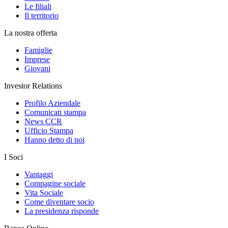
Le filiali
Il territorio
La nostra offerta
Famiglie
Imprese
Giovani
Investor Relations
Profilo Aziendale
Comunicati stampa
News CCR
Ufficio Stampa
Hanno detto di noi
I Soci
Vantaggi
Compagine sociale
Vita Sociale
Come diventare socio
La presidenza risponde