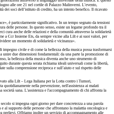
generazioni attraverso il linguaggio universale della musica. È questo
ugno alle ore 21 nel cortile di Palazzo Malinverni. L’evento,
ei soci dell’istituto di credito, ha un intento benefico. Il ricavato
ace», è particolarmente significativo. In un tempo segnato da tensioni
 cura delle persone. In questo senso, esiste un legame profondo tra il
i cura anche delle relazioni e della comunità attraverso la solidarietà
e a Ccr Insieme Ets, da sempre vicine alla Lilt e ai suoi valori, per
ndividere un momento di solidarietà e vicinanza».
i impegno civile e di come la bellezza della musica possa trasformarsi
 a unire due dimensioni fondamentali: da una parte la promozione di
 senso, la bellezza della musica diventa anche uno strumento di
uito durante questa serata richiama ideali universali come la libertà,
date sulla comprensione reciproca e sull’aiuto e sul rispetto delle
vato alla Lilt – Lega Italiana per la Lotta contro i Tumori,
ta quotidianamente nella prevenzione, nell'assistenza ai malati
una società sana. L'assistenza e l'accompagnamento di chi affronta la
 un secolo si impegna ogni giorno per dare concretezza a una parola
 e al supporto delle persone che affrontano la malattia oncologica e
area prelievi. Offriamo inoltre un servizio di accompagnamento alle