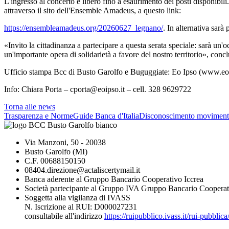
L'ingresso al concerto è libero fino a esaurimento dei posti disponibili.
attraverso il sito dell'Ensemble Amadeus, a questo link:
https://ensembleamadeus.org/20260627_legnano/
. In alternativa sarà
«Invito la cittadinanza a partecipare a questa serata speciale: sarà un'
un'importante opera di solidarietà a favore del nostro territorio», co
Ufficio stampa Bcc di Busto Garolfo e Buguggiate: Eo Ipso (www.eoi
Info: Chiara Porta – cporta@eoipso.it – cell. 328 9629722
Torna alle news
Trasparenza e Norme
Guide Banca d'Italia
Disconoscimento moviment
Via Manzoni, 50 - 20038
Busto Garolfo (MI)
C.F. 00688150150
08404.direzione@actaliscertymail.it
Banca aderente al Gruppo Bancario Cooperativo Iccrea
Società partecipante al Gruppo IVA Gruppo Bancario Cooperat
Soggetta alla vigilanza di IVASS
N. Iscrizione al RUI: D000027231
consultabile all'indirizzo
https://ruipubblico.ivass.it/rui-pubbli