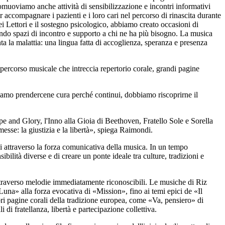
romuoviamo anche attività di sensibilizzazione e incontri informativi
accompagnare i pazienti e i loro cari nel percorso di rinascita durante
ei Lettori e il sostegno psicologico, abbiamo creato occasioni di
ndo spazi di incontro e supporto a chi ne ha più bisogno. La musica
nta la malattia: una lingua fatta di accoglienza, speranza e presenza
percorso musicale che intreccia repertorio corale, grandi pagine
biamo prendercene cura perché continui, dobbiamo riscoprirne il
 and Glory, l'Inno alla Gioia di Beethoven, Fratello Sole e Sorella
esse: la giustizia e la libertà», spiega Raimondi.
li attraverso la forza comunicativa della musica. In un tempo
ibilità diverse e di creare un ponte ideale tra culture, tradizioni e
ttraverso melodie immediatamente riconoscibili. Le musiche di Riz
na» alla forza evocativa di «Mission», fino ai temi epici de «Il
ri pagine corali della tradizione europea, come «Va, pensiero» di
fratellanza, libertà e partecipazione collettiva.