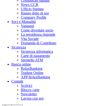
Comunicati stampa
News CCR
Ufficio Stampa
Hanno detto di noi
Company Profile
Soci e Mutualità
Vantaggi
Come diventare socio
La presidenza risponde
Vita Sociale
Domanda di Contributo
Sicurezza
Sicurezza informatica
Carte di pagamento
Sportello ATM
Banca online
RelaxBanking
Trading Online
APP RelaxBanking
Contatti
Scrivici
Blocco carte
Newsletter
Lavora con noi