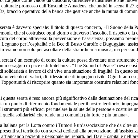
o. La pace come valore da custodire, difendere e trasmettere alle nuove 
e culturale promosso dall’Ensemble Amadeus, che andrà in scena il 27 gi
 braccio operativo della banca che gestisce anche la mutua di comunità d
erata è davvero speciale: Il titolo di questo concerto, «Il Suono della P
monia che si costruisce ogni giorno attraverso l’ascolto, il rispetto e la
ura del corpo attraverso la prevenzione e l’assistenza, possiamo prenderc
i Legnano per l’ospitalità e la Bcc di Busto Garolfo e Buguggiate, assiem
 ritroviamo non solo per ascoltare della straordinaria musica, ma per co
 serata è un esempio di come la cultura possa diventare uno strumento d
n messaggio di pace e di fratellanza. "The Sound of Peace" riesce così
di solidarietà a favore di chi vive una situazione di fragilità. In questo
ano veicolo di valori, di riflessioni e di impegno civile. Ogni brano eseg
o l'opportunità di riscoprire quanto sia importante costruire relazioni fon
 questa serata è reso ancora più significativo dalla destinazione del rica
 un punto di riferimento fondamentale per il nostro territorio, impegna
 strumenti più efficaci per tutelare la salute delle persone e costruire 
di quella solidarietà che rende una comunità più forte e più umana».
Lega Italiana per la Lotta contro i Tumori è un’associazione che da oltre
enti sul territorio con servizi dedicati alla prevenzione, all’assistenza
e, affiancando pazienti e personale nei reparti, nel Day Hospital e nell’