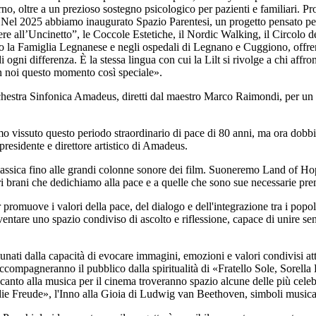
rno, oltre a un prezioso sostegno psicologico per pazienti e familiari. P
 Nel 2025 abbiamo inaugurato Spazio Parentesi, un progetto pensato per 
ere all’Uncinetto”, le Coccole Estetiche, il Nordic Walking, il Circolo d
sso la Famiglia Legnanese e negli ospedali di Legnano e Cuggiono, offre
 ogni differenza. È la stessa lingua con cui la Lilt si rivolge a chi affro
on noi questo momento così speciale».
rchestra Sinfonica Amadeus, diretti dal maestro Marco Raimondi, per un 
mo vissuto questo periodo straordinario di pace di 80 anni, ma ora dob
presidente e direttore artistico di Amadeus.
ssica fino alle grandi colonne sonore dei film. Suoneremo Land of Hope
tri brani che dedichiamo alla pace e a quelle che sono sue necessarie prem
promuove i valori della pace, del dialogo e dell'integrazione tra i popo
iventare uno spazio condiviso di ascolto e riflessione, capace di unire sens
unati dalla capacità di evocare immagini, emozioni e valori condivisi a
mpagneranno il pubblico dalla spiritualità di «Fratello Sole, Sorella Lu
anto alla musica per il cinema troveranno spazio alcune delle più celeb
reude», l'Inno alla Gioia di Ludwig van Beethoven, simboli musicali di 