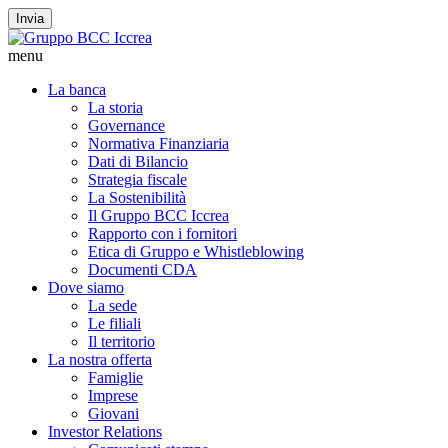
Invia
menu
La banca
La storia
Governance
Normativa Finanziaria
Dati di Bilancio
Strategia fiscale
La Sostenibilità
Il Gruppo BCC Iccrea
Rapporto con i fornitori
Etica di Gruppo e Whistleblowing
Documenti CDA
Dove siamo
La sede
Le filiali
Il territorio
La nostra offerta
Famiglie
Imprese
Giovani
Investor Relations