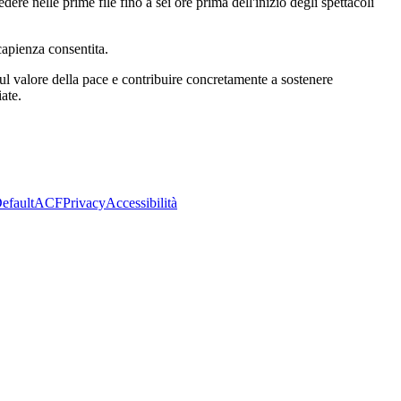
dere nelle prime file fino a sei ore prima dell'inizio degli spettacoli
capienza consentita.
 sul valore della pace e contribuire concretamente a sostenere
ate.
efault
ACF
Privacy
Accessibilità