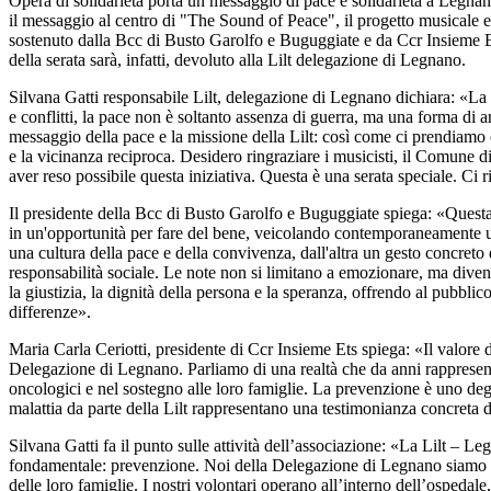
Opera di solidarietà porta un messaggio di pace e solidarietà a Legnan
il messaggio al centro di "The Sound of Peace", il progetto musicale 
sostenuto dalla Bcc di Busto Garolfo e Buguggiate e da Ccr Insieme Ets,
della serata sarà, infatti, devoluto alla Lilt delegazione di Legnano.
Silvana Gatti responsabile Lilt, delegazione di Legnano dichiara: «La s
e conflitti, la pace non è soltanto assenza di guerra, ma una forma di ar
messaggio della pace e la missione della Lilt: così come ci prendiamo c
e la vicinanza reciproca. Desidero ringraziare i musicisti, il Comune d
aver reso possibile questa iniziativa. Questa è una serata speciale. Ci
Il presidente della Bcc di Busto Garolfo e Buguggiate spiega: «Questa
in un'opportunità per fare del bene, veicolando contemporaneamente u
una cultura della pace e della convivenza, dall'altra un gesto concreto 
responsabilità sociale. Le note non si limitano a emozionare, ma divent
la giustizia, la dignità della persona e la speranza, offrendo al pubblic
differenze».
Maria Carla Ceriotti, presidente di Ccr Insieme Ets spiega: «Il valore di
Delegazione di Legnano. Parliamo di una realtà che da anni rappresenta
oncologici e nel sostegno alle loro famiglie. La prevenzione è uno degli
malattia da parte della Lilt rappresentano una testimonianza concreta 
Silvana Gatti fa il punto sulle attività dell’associazione: «La Lilt – 
fondamentale: prevenzione. Noi della Delegazione di Legnano siamo pres
delle loro famiglie. I nostri volontari operano all’interno dell’ospedal