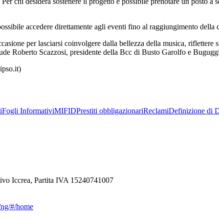
 Per chi desidera sostenere il progetto è possibile prenotare un posto a se
 possibile accedere direttamente agli eventi fino al raggiungimento della 
occasione per lasciarsi coinvolgere dalla bellezza della musica, riflettere
nclude Roberto Scazzosi, presidente della Bcc di Busto Garolfo e Buguggi
pso.it)
i
Fogli Informativi
MIFID
Prestiti obbligazionari
Reclami
Definizione di D
ivo Iccrea, Partita IVA 15240741007
ca/ng/#/home