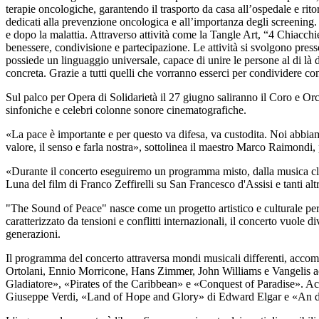
terapie oncologiche, garantendo il trasporto da casa all’ospedale e rito
dedicati alla prevenzione oncologica e all’importanza degli screening.
e dopo la malattia. Attraverso attività come la Tangle Art, “4 Chiacchi
benessere, condivisione e partecipazione. Le attività si svolgono pre
possiede un linguaggio universale, capace di unire le persone al di là di
concreta. Grazie a tutti quelli che vorranno esserci per condividere c
Sul palco per Opera di Solidarietà il 27 giugno saliranno il Coro e O
sinfoniche e celebri colonne sonore cinematografiche.
«La pace è importante e per questo va difesa, va custodita. Noi abbia
valore, il senso e farla nostra», sottolinea il maestro Marco Raimondi, 
«Durante il concerto eseguiremo un programma misto, dalla musica cla
Luna del film di Franco Zeffirelli su San Francesco d'Assisi e tanti al
"The Sound of Peace" nasce come un progetto artistico e culturale per 
caratterizzato da tensioni e conflitti internazionali, il concerto vuole d
generazioni.
Il programma del concerto attraversa mondi musicali differenti, accom
Ortolani, Ennio Morricone, Hans Zimmer, John Williams e Vangelis acco
Gladiatore», «Pirates of the Caribbean» e «Conquest of Paradise». Acc
Giuseppe Verdi, «Land of Hope and Glory» di Edward Elgar e «An die F