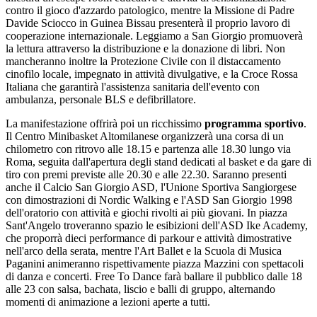
contro il gioco d'azzardo patologico, mentre la Missione di Padre
Davide Sciocco in Guinea Bissau presenterà il proprio lavoro di
cooperazione internazionale. Leggiamo a San Giorgio promuoverà
la lettura attraverso la distribuzione e la donazione di libri. Non
mancheranno inoltre la Protezione Civile con il distaccamento
cinofilo locale, impegnato in attività divulgative, e la Croce Rossa
Italiana che garantirà l'assistenza sanitaria dell'evento con
ambulanza, personale BLS e defibrillatore.
La manifestazione offrirà poi un ricchissimo
programma sportivo
.
Il Centro Minibasket Altomilanese organizzerà una corsa di un
chilometro con ritrovo alle 18.15 e partenza alle 18.30 lungo via
Roma, seguita dall'apertura degli stand dedicati al basket e da gare di
tiro con premi previste alle 20.30 e alle 22.30. Saranno presenti
anche il Calcio San Giorgio ASD, l'Unione Sportiva Sangiorgese
con dimostrazioni di Nordic Walking e l'ASD San Giorgio 1998
dell'oratorio con attività e giochi rivolti ai più giovani. In piazza
Sant'Angelo troveranno spazio le esibizioni dell'ASD Ike Academy,
che proporrà dieci performance di parkour e attività dimostrative
nell'arco della serata, mentre l'Art Ballet e la Scuola di Musica
Paganini animeranno rispettivamente piazza Mazzini con spettacoli
di danza e concerti. Free To Dance farà ballare il pubblico dalle 18
alle 23 con salsa, bachata, liscio e balli di gruppo, alternando
momenti di animazione a lezioni aperte a tutti.