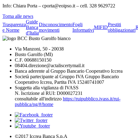
Info: Chiara Porta – cporta@eoipso.it – cell. 328 9629722
Torna alle news
Guide
Trasparenza
Disconoscimento
Fogli
Prestiti
Banca
MIFID
R
e Norme
movimenti
Informativi
obbligazionari
d'Italia
Via Manzoni, 50 - 20038
Busto Garolfo (MI)
C.F. 00688150150
08404.direzione@actaliscertymail.it
Banca aderente al Gruppo Bancario Cooperativo Iccrea
Società partecipante al Gruppo IVA Gruppo Bancario
Cooperativo Iccrea, Partita IVA 15240741007
Soggetta alla vigilanza di IVASS
N. Iscrizione al RUI: D000027231
consultabile all'indirizzo
https://ruipubblico.ivass.it/rui-
pubblica/ng/#/home
©2017 Iccrea Banca S.p.A