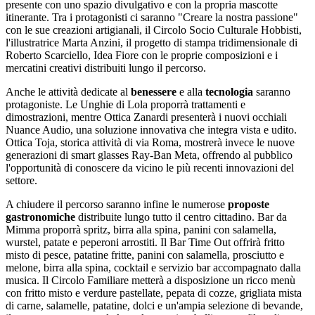
presente con uno spazio divulgativo e con la propria mascotte
itinerante. Tra i protagonisti ci saranno "Creare la nostra passione"
con le sue creazioni artigianali, il Circolo Socio Culturale Hobbisti,
l'illustratrice Marta Anzini, il progetto di stampa tridimensionale di
Roberto Scarciello, Idea Fiore con le proprie composizioni e i
mercatini creativi distribuiti lungo il percorso.
Anche le attività dedicate al
benessere
e alla
tecnologia
saranno
protagoniste. Le Unghie di Lola proporrà trattamenti e
dimostrazioni, mentre Ottica Zanardi presenterà i nuovi occhiali
Nuance Audio, una soluzione innovativa che integra vista e udito.
Ottica Toja, storica attività di via Roma, mostrerà invece le nuove
generazioni di smart glasses Ray-Ban Meta, offrendo al pubblico
l'opportunità di conoscere da vicino le più recenti innovazioni del
settore.
A chiudere il percorso saranno infine le numerose
proposte
gastronomiche
distribuite lungo tutto il centro cittadino. Bar da
Mimma proporrà spritz, birra alla spina, panini con salamella,
wurstel, patate e peperoni arrostiti. Il Bar Time Out offrirà fritto
misto di pesce, patatine fritte, panini con salamella, prosciutto e
melone, birra alla spina, cocktail e servizio bar accompagnato dalla
musica. Il Circolo Familiare metterà a disposizione un ricco menù
con fritto misto e verdure pastellate, pepata di cozze, grigliata mista
di carne, salamelle, patatine, dolci e un'ampia selezione di bevande,