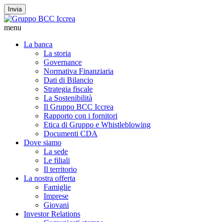
Invia
menu
La banca
La storia
Governance
Normativa Finanziaria
Dati di Bilancio
Strategia fiscale
La Sostenibilità
Il Gruppo BCC Iccrea
Rapporto con i fornitori
Etica di Gruppo e Whistleblowing
Documenti CDA
Dove siamo
La sede
Le filiali
Il territorio
La nostra offerta
Famiglie
Imprese
Giovani
Investor Relations