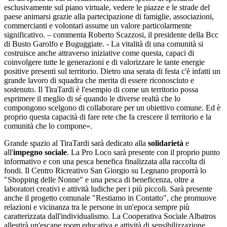
esclusivamente sul piano virtuale, vedere le piazze e le strade del
paese animarsi grazie alla partecipazione di famiglie, associazioni,
commercianti e volontari assume un valore particolarmente
significativo. – commenta Roberto Scazzosi, il presidente della Bcc
di Busto Garolfo e Buguggiate. - La vitalità di una comunità si
costruisce anche attraverso iniziative come questa, capaci di
coinvolgere tutte le generazioni e di valorizzare le tante energie
positive presenti sul territorio. Dietro una serata di festa c'è infatti un
grande lavoro di squadra che merita di essere riconosciuto e
sostenuto. Il TiraTardi è l'esempio di come un territorio possa
esprimere il meglio di sé quando le diverse realtà che lo
compongono scelgono di collaborare per un obiettivo comune. Ed è
proprio questa capacità di fare rete che fa crescere il territorio e la
comunità che lo compone».
Grande spazio al TiraTardi sarà dedicato alla
solidarietà
e
all'
impegno sociale
. La Pro Loco sarà presente con il proprio punto
informativo e con una pesca benefica finalizzata alla raccolta di
fondi. Il Centro Ricreativo San Giorgio su Legnano proporrà lo
"Shopping delle Nonne" e una pesca di beneficenza, oltre a
laboratori creativi e attività ludiche per i più piccoli. Sarà presente
anche il progetto comunale "Restiamo in Contatto", che promuove
relazioni e vicinanza tra le persone in un'epoca sempre più
caratterizzata dall'individualismo. La Cooperativa Sociale Albatros
allestirà un'escape room educativa e attività di sensibilizzazione