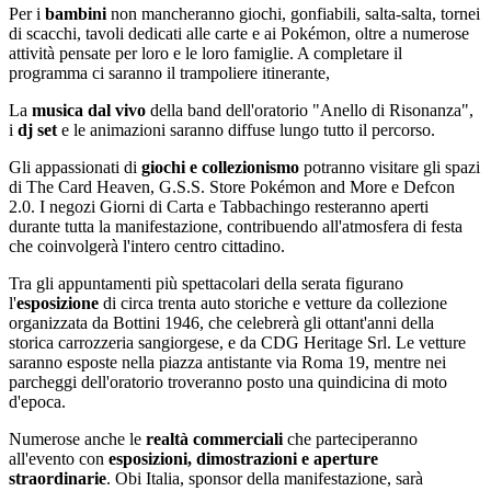
Per i
bambini
non mancheranno giochi, gonfiabili, salta-salta, tornei
di scacchi, tavoli dedicati alle carte e ai Pokémon, oltre a numerose
attività pensate per loro e le loro famiglie. A completare il
programma ci saranno il trampoliere itinerante,
La
musica dal vivo
della band dell'oratorio "Anello di Risonanza",
i
dj set
e le animazioni saranno diffuse lungo tutto il percorso.
Gli appassionati di
giochi e collezionismo
potranno visitare gli spazi
di The Card Heaven, G.S.S. Store Pokémon and More e Defcon
2.0. I negozi Giorni di Carta e Tabbachingo resteranno aperti
durante tutta la manifestazione, contribuendo all'atmosfera di festa
che coinvolgerà l'intero centro cittadino.
Tra gli appuntamenti più spettacolari della serata figurano
l'
esposizione
di circa trenta auto storiche e vetture da collezione
organizzata da Bottini 1946, che celebrerà gli ottant'anni della
storica carrozzeria sangiorgese, e da CDG Heritage Srl. Le vetture
saranno esposte nella piazza antistante via Roma 19, mentre nei
parcheggi dell'oratorio troveranno posto una quindicina di moto
d'epoca.
Numerose anche le
realtà commerciali
che parteciperanno
all'evento con
esposizioni, dimostrazioni e aperture
straordinarie
. Obi Italia, sponsor della manifestazione, sarà