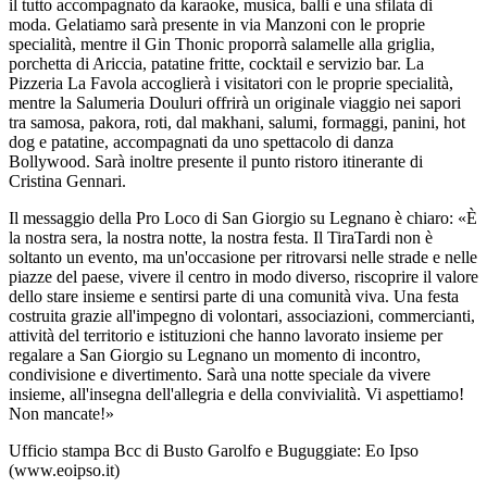
il tutto accompagnato da karaoke, musica, balli e una sfilata di
moda. Gelatiamo sarà presente in via Manzoni con le proprie
specialità, mentre il Gin Thonic proporrà salamelle alla griglia,
porchetta di Ariccia, patatine fritte, cocktail e servizio bar. La
Pizzeria La Favola accoglierà i visitatori con le proprie specialità,
mentre la Salumeria Douluri offrirà un originale viaggio nei sapori
tra samosa, pakora, roti, dal makhani, salumi, formaggi, panini, hot
dog e patatine, accompagnati da uno spettacolo di danza
Bollywood. Sarà inoltre presente il punto ristoro itinerante di
Cristina Gennari.
Il messaggio della Pro Loco di San Giorgio su Legnano è chiaro: «È
la nostra sera, la nostra notte, la nostra festa. Il TiraTardi non è
soltanto un evento, ma un'occasione per ritrovarsi nelle strade e nelle
piazze del paese, vivere il centro in modo diverso, riscoprire il valore
dello stare insieme e sentirsi parte di una comunità viva. Una festa
costruita grazie all'impegno di volontari, associazioni, commercianti,
attività del territorio e istituzioni che hanno lavorato insieme per
regalare a San Giorgio su Legnano un momento di incontro,
condivisione e divertimento. Sarà una notte speciale da vivere
insieme, all'insegna dell'allegria e della convivialità. Vi aspettiamo!
Non mancate!»
Ufficio stampa Bcc di Busto Garolfo e Buguggiate: Eo Ipso
(www.eoipso.it)