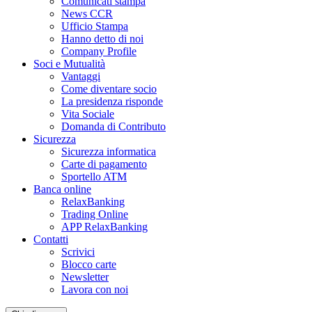
Comunicati stampa
News CCR
Ufficio Stampa
Hanno detto di noi
Company Profile
Soci e Mutualità
Vantaggi
Come diventare socio
La presidenza risponde
Vita Sociale
Domanda di Contributo
Sicurezza
Sicurezza informatica
Carte di pagamento
Sportello ATM
Banca online
RelaxBanking
Trading Online
APP RelaxBanking
Contatti
Scrivici
Blocco carte
Newsletter
Lavora con noi