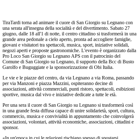
TiraTardi torna ad animare il cuore di San Giorgio su Legnano con
una serata all'insegna della socialità e del divertimento. Sabato 27
giugno, dalle 18 all'1 di notte, il centro cittadino si trasformerà in una
grande area pedonale a cielo aperto, pronta ad accogliere famiglie,
giovani e visitatori tra spettacoli, musica, sport, iniziative solidali,
negozi aperti e proposte gastronomiche. L'evento è organizzato dalla
Pro Loco San Giorgio su Legnano APS con il patrocinio del
Comune di San Giorgio su Legnano, il supporto della Bcc di Busto
Garolfo e Buguggiate e la sponsorizzazione di Obi Italia.
Le vie e le piazze del centro, da via Legnano a via Roma, passando
per via Manzoni e piazza Mazzini, ospiteranno decine di
associazioni, attività commerciali, punti ristoro, spettacoli, esibizioni
sportive, musica dal vivo e iniziative dedicate a tutte le età.
Per una sera il cuore di San Giorgio su Legnano si trasformerà così
in una grande festa diffusa capace di unire solidarietà, sport, cultura,
commercio, musica e convivialità in appuntamento che coinvolgerà
associazioni, volontari, attività economiche, associazioni, cittadini e
sponsor.
«In un'epoca in cui le relazioni rischiano spesso di spostarsi