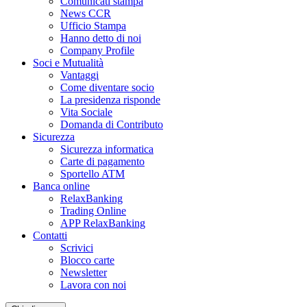
Comunicati stampa
News CCR
Ufficio Stampa
Hanno detto di noi
Company Profile
Soci e Mutualità
Vantaggi
Come diventare socio
La presidenza risponde
Vita Sociale
Domanda di Contributo
Sicurezza
Sicurezza informatica
Carte di pagamento
Sportello ATM
Banca online
RelaxBanking
Trading Online
APP RelaxBanking
Contatti
Scrivici
Blocco carte
Newsletter
Lavora con noi