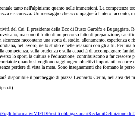
damentale tanto nell'alpinismo quanto nelle immersioni. La competenza te
zza e sicurezza. Un messaggio che accompagnerà l'intero racconto, most
ttività del Cai. Il presidente della Bcc di Busto Garolfo e Buguggiate,
rovvisano, ma sono il frutto di un percorso fatto di preparazione, sacrific
sicurezza raccontano una storia di studio, allenamento, esperienza e risp
uotidiana, nel lavoro, nello studio e nelle relazioni con gli altri. Per un
 sulla competenza, sulla prudenza e sulla capacità di accompagnare famig
raverso lo sport, la cultura e l'educazione, contribuiscono a far crescere
scorciatoie quando si vogliono raggiungere obiettivi importanti: occorre
ti senza perdere di vista la meta. Sono insegnamenti che formano la perso
 sarà disponibile il parcheggio di piazza Leonardo Cerini, nell'area del m
pso.it)
i
Fogli Informativi
MIFID
Prestiti obbligazionari
Reclami
Definizione di D