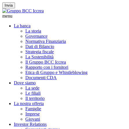
Invia
menu
La banca
La storia
Governance
Normativa Finanziaria
Dati di Bilancio
Strategia fiscale
La Sostenibilità
Il Gruppo BCC Iccrea
Rapporto con i fornitori
Etica di Gruppo e Whistleblowing
Documenti CDA
Dove siamo
La sede
Le filiali
Il territorio
La nostra offerta
Famiglie
Imprese
Giovani
Investor Relations