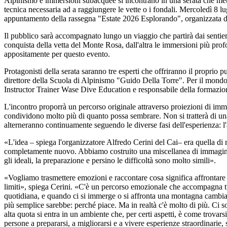
Alpinismo e immersioni subacquee si incontrano in una serata che mette
tecnica necessaria ad a raggiungere le vette o i fondali. Mercoledì 8 lu
appuntamento della rassegna "Estate 2026 Esplorando", organizzata dal 
Il pubblico sarà accompagnato lungo un viaggio che partirà dai sentier
conquista della vetta del Monte Rosa, dall'altra le immersioni più pro
appositamente per questo evento.
Protagonisti della serata saranno tre esperti che offriranno il proprio 
direttore della Scuola di Alpinismo "Guido Della Torre". Per il mond
Instructor Trainer Wase Dive Education e responsabile della formazione
L'incontro proporrà un percorso originale attraverso proiezioni di imma
condividono molto più di quanto possa sembrare. Non si tratterà di una
alterneranno continuamente seguendo le diverse fasi dell'esperienza: l'a
«L'idea – spiega l'organizzatore Alfredo Cerini del Cai– era quella di 
completamente nuovo. Abbiamo costruito una miscellanea di immagini c
gli ideali, la preparazione e persino le difficoltà sono molto simili».
«Vogliamo trasmettere emozioni e raccontare cosa significa affrontare a
limiti», spiega Cerini. «C'è un percorso emozionale che accompagna tu
quotidiana, e quando ci si immerge o si affronta una montagna cambia i
più semplice sarebbe: perché piace. Ma in realtà c'è molto di più. Ci so
alta quota si entra in un ambiente che, per certi aspetti, è come trovars
persone a prepararsi, a migliorarsi e a vivere esperienze straordinarie,