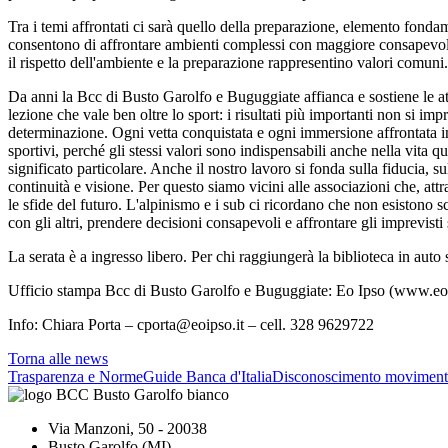
Tra i temi affrontati ci sarà quello della preparazione, elemento fon
consentono di affrontare ambienti complessi con maggiore consapevole
il rispetto dell'ambiente e la preparazione rappresentino valori comuni.
Da anni la Bcc di Busto Garolfo e Buguggiate affianca e sostiene le a
lezione che vale ben oltre lo sport: i risultati più importanti non si imp
determinazione. Ogni vetta conquistata e ogni immersione affrontata in 
sportivi, perché gli stessi valori sono indispensabili anche nella vita q
significato particolare. Anche il nostro lavoro si fonda sulla fiducia,
continuità e visione. Per questo siamo vicini alle associazioni che, att
le sfide del futuro. L'alpinismo e i sub ci ricordano che non esistono 
con gli altri, prendere decisioni consapevoli e affrontare gli imprevis
La serata è a ingresso libero. Per chi raggiungerà la biblioteca in auto
Ufficio stampa Bcc di Busto Garolfo e Buguggiate: Eo Ipso (www.eoi
Info: Chiara Porta – cporta@eoipso.it – cell. 328 9629722
Torna alle news
Trasparenza e Norme
Guide Banca d'Italia
Disconoscimento moviment
Via Manzoni, 50 - 20038
Busto Garolfo (MI)