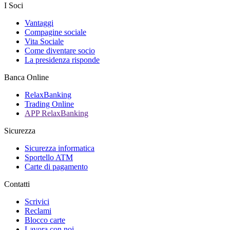
I Soci
Vantaggi
Compagine sociale
Vita Sociale
Come diventare socio
La presidenza risponde
Banca Online
RelaxBanking
Trading Online
APP RelaxBanking
Sicurezza
Sicurezza informatica
Sportello ATM
Carte di pagamento
Contatti
Scrivici
Reclami
Blocco carte
Lavora con noi