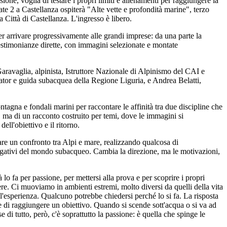
e, voglia di testare i propri limiti e allenamenti per raggiungere la
ate 2 a Castellanza ospiterà "Alte vette e profondità marine", terzo
Città di Castellanza. L'ingresso è libero.
er arrivare progressivamente alle grandi imprese: da una parte la
testimonianze dirette, con immagini selezionate e montate
 Garavaglia, alpinista, Istruttore Nazionale di Alpinismo del CAI e
ator e guida subacquea della Regione Liguria, e Andrea Belatti,
tagna e fondali marini per raccontare le affinità tra due discipline che
 ma di un racconto costruito per temi, dove le immagini si
ll'obiettivo e il ritorno.
tare un confronto tra Alpi e mare, realizzando qualcosa di
egativi del mondo subacqueo. Cambia la direzione, ma le motivazioni,
o fa per passione, per mettersi alla prova e per scoprire i propri
e. Ci muoviamo in ambienti estremi, molto diversi da quelli della vita
'esperienza. Qualcuno potrebbe chiedersi perché lo si fa. La risposta
a e di raggiungere un obiettivo. Quando si scende sott'acqua o si va ad
 di tutto, però, c'è soprattutto la passione: è quella che spinge le