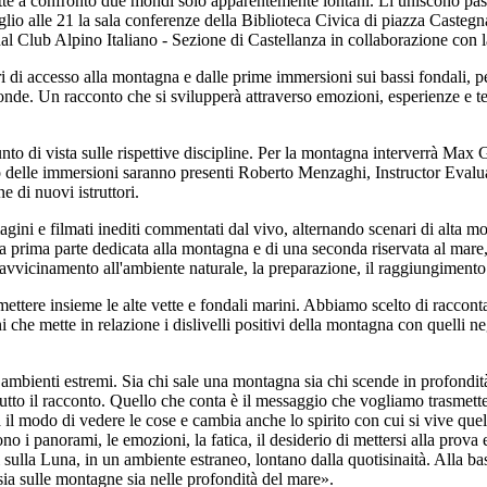
 a confronto due mondi solo apparentemente lontani. Li uniscono passion
glio alle 21 la sala conferenze della Biblioteca Civica di piazza Castegn
Club Alpino Italiano - Sezione di Castellanza in collaborazione con la 
i di accesso alla montagna e dalle prime immersioni sui bassi fondali, p
fonde. Un racconto che si svilupperà attraverso emozioni, esperienze e 
punto di vista sulle rispettive discipline. Per la montagna interverrà Max
o delle immersioni saranno presenti Roberto Menzaghi, Instructor Evalu
 di nuovi istruttori.
gini e filmati inediti commentati dal vivo, alternando scenari di alta mon
 prima parte dedicata alla montagna e di una seconda riservata al mare,
vvicinamento all'ambiente naturale, la preparazione, il raggiungimento de
mettere insieme le alte vette e fondali marini. Abbiamo scelto di raccon
he mette in relazione i dislivelli positivi della montagna con quelli n
mbienti estremi. Sia chi sale una montagna sia chi scende in profondità l
tto il racconto. Quello che conta è il messaggio che vogliamo trasmetter
l modo di vedere le cose e cambia anche lo spirito con cui si vive quell
no i panorami, le emozioni, la fatica, il desiderio di mettersi alla prov
i sulla Luna, in un ambiente estraneo, lontano dalla quotisinaità. Alla base
 sia sulle montagne sia nelle profondità del mare».