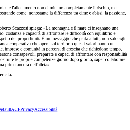
cnica e l'allenamento non eliminano completamente il rischio, ma
rando come, nonostante la differenza tra cime e abissi, la passione,
 Roberto Scazzosi spiega: «La montagna e il mare ci insegnano una
io, costanza e capacità di affrontare le difficoltà con equilibrio e
etto dei propri limiti. È un messaggio che parla a tutti, non solo agli
a banca cooperativa che opera sul territorio questi valori hanno un
lie, imprese e comunità in percorsi di crescita che richiedono tempo,
 persone consapevoli, preparate e capaci di affrontare con responsabilità
 costruire le proprie competenze giorno dopo giorno, saper collaborare
na prima ancora dell'atleta»
ercato.
efault
ACF
Privacy
Accessibilità