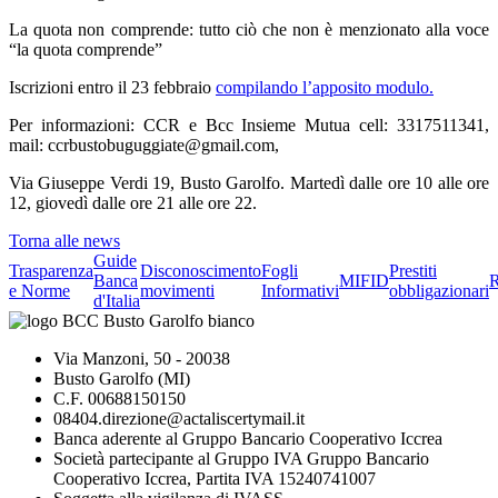
La quota non comprende: tutto ciò che non è menzionato alla voce
“la quota comprende”
Iscrizioni entro il 23 febbraio
compilando l’apposito modulo.
Per informazioni: CCR e Bcc Insieme Mutua cell: 3317511341,
mail: ccrbustobuguggiate@gmail.com,
Via Giuseppe Verdi 19, Busto Garolfo. Martedì dalle ore 10 alle ore
12, giovedì dalle ore 21 alle ore 22.
Torna alle news
Guide
Trasparenza
Disconoscimento
Fogli
Prestiti
Banca
MIFID
R
e Norme
movimenti
Informativi
obbligazionari
d'Italia
Via Manzoni, 50 - 20038
Busto Garolfo (MI)
C.F. 00688150150
08404.direzione@actaliscertymail.it
Banca aderente al Gruppo Bancario Cooperativo Iccrea
Società partecipante al Gruppo IVA Gruppo Bancario
Cooperativo Iccrea, Partita IVA 15240741007