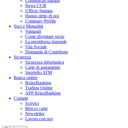
Comunicati stampa
News CCR
Ufficio Stampa
Hanno detto di noi
Company Profile
Soci e Mutualità
Vantaggi
Come diventare socio
La presidenza risponde
Vita Sociale
Domanda di Contributo
Sicurezza
Sicurezza informatica
Carte di pagamento
Sportello ATM
Banca online
RelaxBanking
Trading Online
APP RelaxBanking
Contatti
Scrivici
Blocco carte
Newsletter
Lavora con noi