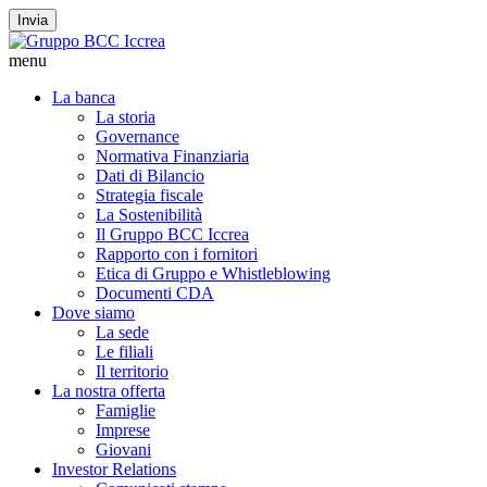
Invia
menu
La banca
La storia
Governance
Normativa Finanziaria
Dati di Bilancio
Strategia fiscale
La Sostenibilità
Il Gruppo BCC Iccrea
Rapporto con i fornitori
Etica di Gruppo e Whistleblowing
Documenti CDA
Dove siamo
La sede
Le filiali
Il territorio
La nostra offerta
Famiglie
Imprese
Giovani
Investor Relations