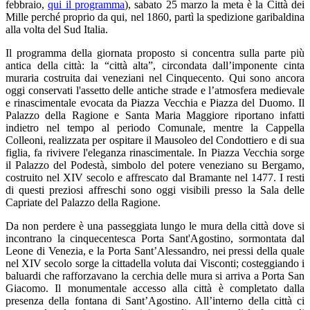
febbraio,
qui il programma
), sabato 25 marzo la meta è la Città dei
Mille perché proprio da qui, nel 1860, partì la spedizione garibaldina
alla volta del Sud Italia.
Il programma della giornata proposto si concentra sulla parte più
antica della città: la “città alta”, circondata dall’imponente cinta
muraria costruita dai veneziani nel Cinquecento. Qui sono ancora
oggi conservati l'assetto delle antiche strade e l’atmosfera medievale
e rinascimentale evocata da Piazza Vecchia e Piazza del Duomo. Il
Palazzo della Ragione e Santa Maria Maggiore riportano infatti
indietro nel tempo al periodo Comunale, mentre la Cappella
Colleoni, realizzata per ospitare il Mausoleo del Condottiero e di sua
figlia, fa rivivere l'eleganza rinascimentale. In Piazza Vecchia sorge
il Palazzo del Podestà, simbolo del potere veneziano su Bergamo,
costruito nel XIV secolo e affrescato dal Bramante nel 1477. I resti
di questi preziosi affreschi sono oggi visibili presso la Sala delle
Capriate del Palazzo della Ragione.
Da non perdere è una passeggiata lungo le mura della città dove si
incontrano la cinquecentesca Porta Sant'Agostino, sormontata dal
Leone di Venezia, e la Porta Sant’Alessandro, nei pressi della quale
nel XIV secolo sorge la cittadella voluta dai Visconti; costeggiando i
baluardi che rafforzavano la cerchia delle mura si arriva a Porta San
Giacomo. Il monumentale accesso alla città è completato dalla
presenza della fontana di Sant’Agostino. All’interno della città ci