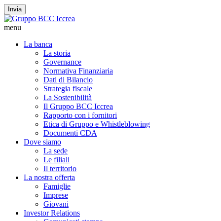
Invia
menu
La banca
La storia
Governance
Normativa Finanziaria
Dati di Bilancio
Strategia fiscale
La Sostenibilità
Il Gruppo BCC Iccrea
Rapporto con i fornitori
Etica di Gruppo e Whistleblowing
Documenti CDA
Dove siamo
La sede
Le filiali
Il territorio
La nostra offerta
Famiglie
Imprese
Giovani
Investor Relations