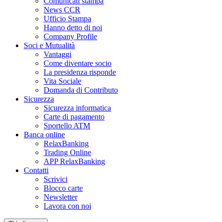
Comunicati stampa
News CCR
Ufficio Stampa
Hanno detto di noi
Company Profile
Soci e Mutualità
Vantaggi
Come diventare socio
La presidenza risponde
Vita Sociale
Domanda di Contributo
Sicurezza
Sicurezza informatica
Carte di pagamento
Sportello ATM
Banca online
RelaxBanking
Trading Online
APP RelaxBanking
Contatti
Scrivici
Blocco carte
Newsletter
Lavora con noi