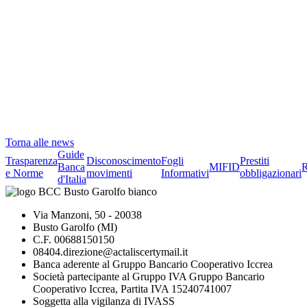
Torna alle news
Guide
Trasparenza
Disconoscimento
Fogli
Prestiti
Banca
MIFID
R
e Norme
movimenti
Informativi
obbligazionari
d'Italia
Via Manzoni, 50 - 20038
Busto Garolfo (MI)
C.F. 00688150150
08404.direzione@actaliscertymail.it
Banca aderente al Gruppo Bancario Cooperativo Iccrea
Società partecipante al Gruppo IVA Gruppo Bancario
Cooperativo Iccrea, Partita IVA 15240741007
Soggetta alla vigilanza di IVASS