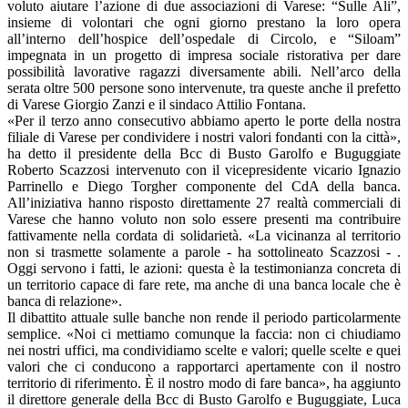
voluto aiutare l’azione di due associazioni di Varese: “Sulle Ali”,
insieme di volontari che ogni giorno prestano la loro opera
all’interno dell’hospice dell’ospedale di Circolo, e “Siloam”
impegnata in un progetto di impresa sociale ristorativa per dare
possibilità lavorative ragazzi diversamente abili. Nell’arco della
serata oltre 500 persone sono intervenute, tra queste anche il prefetto
di Varese Giorgio Zanzi e il sindaco Attilio Fontana.
«Per il terzo anno consecutivo abbiamo aperto le porte della nostra
filiale di Varese per condividere i nostri valori fondanti con la città»,
ha detto il presidente della Bcc di Busto Garolfo e Buguggiate
Roberto Scazzosi intervenuto con il vicepresidente vicario Ignazio
Parrinello e Diego Torgher componente del CdA della banca.
All’iniziativa hanno risposto direttamente 27 realtà commerciali di
Varese che hanno voluto non solo essere presenti ma contribuire
fattivamente nella cordata di solidarietà. «La vicinanza al territorio
non si trasmette solamente a parole - ha sottolineato Scazzosi - .
Oggi servono i fatti, le azioni: questa è la testimonianza concreta di
un territorio capace di fare rete, ma anche di una banca locale che è
banca di relazione».
Il dibattito attuale sulle banche non rende il periodo particolarmente
semplice. «Noi ci mettiamo comunque la faccia: non ci chiudiamo
nei nostri uffici, ma condividiamo scelte e valori; quelle scelte e quei
valori che ci conducono a rapportarci apertamente con il nostro
territorio di riferimento. È il nostro modo di fare banca», ha aggiunto
il direttore generale della Bcc di Busto Garolfo e Buguggiate, Luca