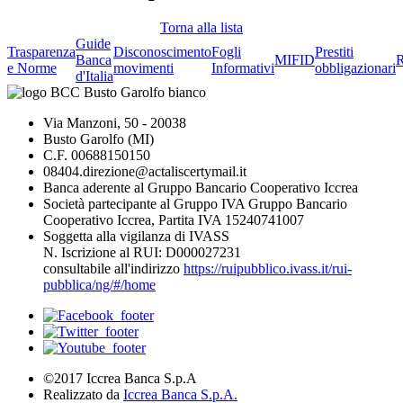
Torna alla lista
Guide
Trasparenza
Disconoscimento
Fogli
Prestiti
Banca
MIFID
R
e Norme
movimenti
Informativi
obbligazionari
d'Italia
Via Manzoni, 50 - 20038
Busto Garolfo (MI)
C.F. 00688150150
08404.direzione@actaliscertymail.it
Banca aderente al Gruppo Bancario Cooperativo Iccrea
Società partecipante al Gruppo IVA Gruppo Bancario
Cooperativo Iccrea, Partita IVA 15240741007
Soggetta alla vigilanza di IVASS
N. Iscrizione al RUI: D000027231
consultabile all'indirizzo
https://ruipubblico.ivass.it/rui-
pubblica/ng/#/home
©2017 Iccrea Banca S.p.A
Realizzato da
Iccrea Banca S.p.A.