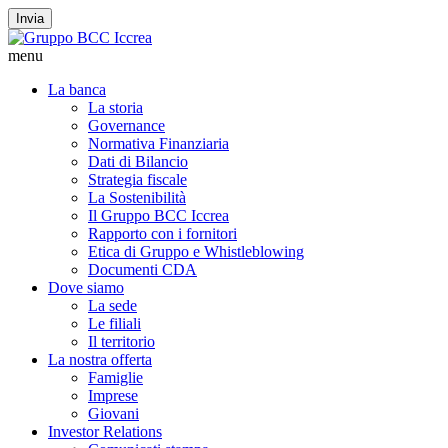
Invia
menu
La banca
La storia
Governance
Normativa Finanziaria
Dati di Bilancio
Strategia fiscale
La Sostenibilità
Il Gruppo BCC Iccrea
Rapporto con i fornitori
Etica di Gruppo e Whistleblowing
Documenti CDA
Dove siamo
La sede
Le filiali
Il territorio
La nostra offerta
Famiglie
Imprese
Giovani
Investor Relations