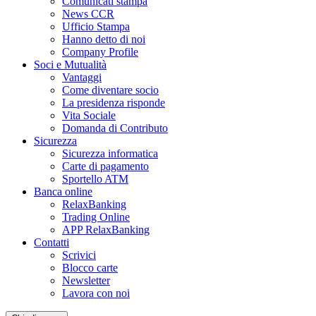
Comunicati stampa
News CCR
Ufficio Stampa
Hanno detto di noi
Company Profile
Soci e Mutualità
Vantaggi
Come diventare socio
La presidenza risponde
Vita Sociale
Domanda di Contributo
Sicurezza
Sicurezza informatica
Carte di pagamento
Sportello ATM
Banca online
RelaxBanking
Trading Online
APP RelaxBanking
Contatti
Scrivici
Blocco carte
Newsletter
Lavora con noi