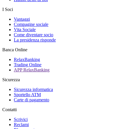
I Soci
Vantaggi
Compagine sociale
Vita Sociale
Come diventare socio
La presidenza risponde
Banca Online
RelaxBanking
Trading Online
APP RelaxBanking
Sicurezza
Sicurezza informatica
Sportello ATM
Carte di pagamento
Contatti
Scrivici
Reclami