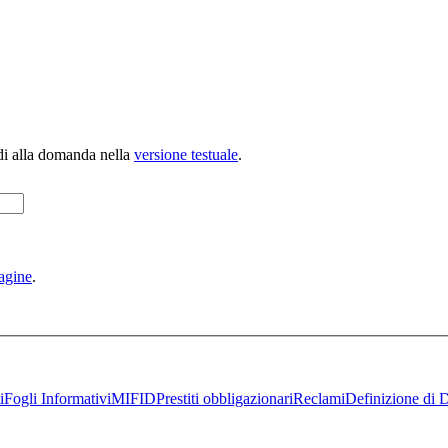
di alla domanda nella
versione testuale
.
agine
.
i
Fogli Informativi
MIFID
Prestiti obbligazionari
Reclami
Definizione di D