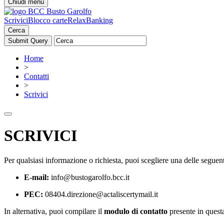
Chiudi menu
Scrivici
Blocco carte
RelaxBanking
Cerca
Home
>
Contatti
>
Scrivici
SCRIVICI
Per qualsiasi informazione o richiesta, puoi scegliere una delle seguent
E-mail:
info@bustogarolfo.bcc.it
PEC:
08404.direzione@actaliscertymail.it
In alternativa, puoi compilare il
modulo di contatto
presente in questa