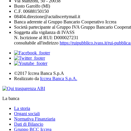
Via Manzoni, 50 - 20038
Busto Garolfo (MI)
C.F. 00688150150
08404.direzione@actaliscertymail.it
Banca aderente al Gruppo Bancario Cooperativo Iccrea
Società partecipante al Gruppo IVA Gruppo Bancario Cooperat
Soggetta alla vigilanza di IVASS
N. Iscrizione al RUI: D000027231
consultabile all'indirizzo
https://ruipubblico.ivass.it/rui-pubbli
©2017 Iccrea Banca S.p.A
Realizzato da
Iccrea Banca S.p.A.
La banca
La storia
Organi sociali
Normativa Finanziaria
Dati di Bilancio
Gruppo BCC Iccrea