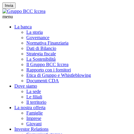
Invia
menu
La banca
La storia
Governance
Normativa Finanziaria
Dati di Bilancio
Strategia fiscale
La Sostenibilità
Il Gruppo BCC Iccrea
Rapporto con i fornitori
Etica di Gruppo e Whistleblowing
Documenti CDA
Dove siamo
La sede
Le filiali
Il territorio
La nostra offerta
Famiglie
Imprese
Giovani
Investor Relations