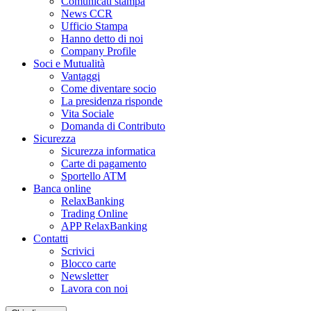
Comunicati stampa
News CCR
Ufficio Stampa
Hanno detto di noi
Company Profile
Soci e Mutualità
Vantaggi
Come diventare socio
La presidenza risponde
Vita Sociale
Domanda di Contributo
Sicurezza
Sicurezza informatica
Carte di pagamento
Sportello ATM
Banca online
RelaxBanking
Trading Online
APP RelaxBanking
Contatti
Scrivici
Blocco carte
Newsletter
Lavora con noi