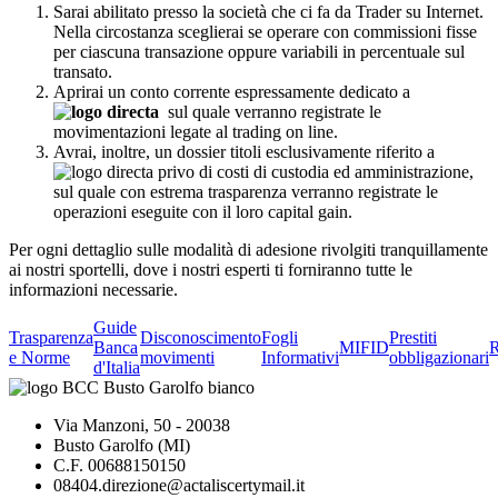
Sarai abilitato presso la società che ci fa da Trader su Internet.
Nella circostanza sceglierai se operare con commissioni fisse
per ciascuna transazione oppure variabili in percentuale sul
transato.
Aprirai un conto corrente espressamente dedicato a
sul quale verranno registrate le
movimentazioni legate al trading on line.
Avrai, inoltre, un dossier titoli esclusivamente riferito a
privo di costi di custodia ed amministrazione,
sul quale con estrema trasparenza verranno registrate le
operazioni eseguite con il loro capital gain.
Per ogni dettaglio sulle modalità di adesione rivolgiti tranquillamente
ai nostri sportelli, dove i nostri esperti ti forniranno tutte le
informazioni necessarie.
Guide
Trasparenza
Disconoscimento
Fogli
Prestiti
Banca
MIFID
R
e Norme
movimenti
Informativi
obbligazionari
d'Italia
Via Manzoni, 50 - 20038
Busto Garolfo (MI)
C.F. 00688150150
08404.direzione@actaliscertymail.it