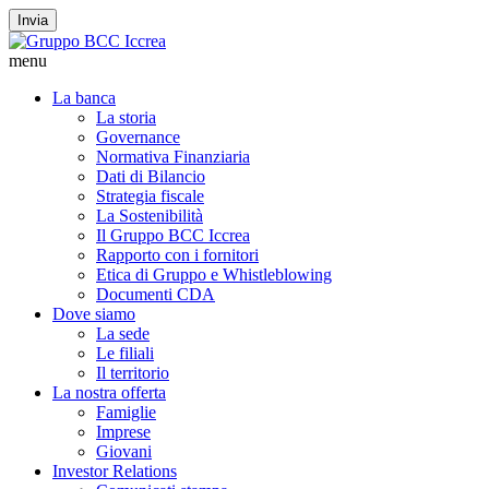
Invia
menu
La banca
La storia
Governance
Normativa Finanziaria
Dati di Bilancio
Strategia fiscale
La Sostenibilità
Il Gruppo BCC Iccrea
Rapporto con i fornitori
Etica di Gruppo e Whistleblowing
Documenti CDA
Dove siamo
La sede
Le filiali
Il territorio
La nostra offerta
Famiglie
Imprese
Giovani
Investor Relations