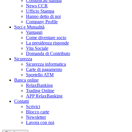
Comunicati stampa
News CCR
Ufficio Stampa
Hanno detto di noi
Company Profile
Soci e Mutualità
Vantaggi
Come diventare socio
La presidenza risponde
Vita Sociale
Domanda di Contributo
Sicurezza
Sicurezza informatica
Carte di pagamento
Sportello ATM
Banca online
RelaxBanking
Trading Online
APP RelaxBanking
Contatti
Scrivici
Blocco carte
Newsletter
Lavora con noi