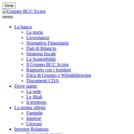
Invia
menu
La banca
La storia
Governance
Normativa Finanziaria
Dati di Bilancio
Strategia fiscale
La Sostenibilità
Il Gruppo BCC Iccrea
Rapporto con i fornitori
Etica di Gruppo e Whistleblowing
Documenti CDA
Dove siamo
La sede
Le filiali
Il territorio
La nostra offerta
Famiglie
Imprese
Giovani
Investor Relations