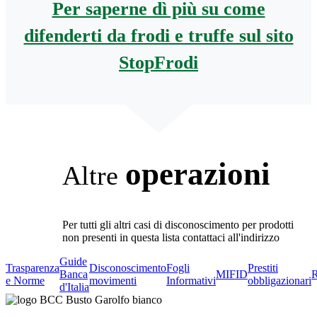
Per saperne dì più su come
difenderti da frodi e truffe sul sito
StopFrodi
operazioni
Altre
Per tutti gli altri casi di disconoscimento per prodotti
non presenti in questa lista contattaci all'indirizzo
Guide
Trasparenza
Disconoscimento
Fogli
Prestiti
Banca
MIFID
R
e Norme
movimenti
Informativi
obbligazionari
d'Italia