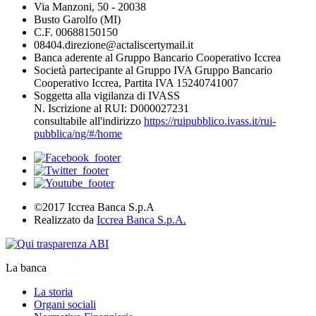
Via Manzoni, 50 - 20038
Busto Garolfo (MI)
C.F. 00688150150
08404.direzione@actaliscertymail.it
Banca aderente al Gruppo Bancario Cooperativo Iccrea
Società partecipante al Gruppo IVA Gruppo Bancario
Cooperativo Iccrea, Partita IVA 15240741007
Soggetta alla vigilanza di IVASS
N. Iscrizione al RUI: D000027231
consultabile all'indirizzo
https://ruipubblico.ivass.it/rui-
pubblica/ng/#/home
©2017 Iccrea Banca S.p.A
Realizzato da
Iccrea Banca S.p.A.
La banca
La storia
Organi sociali