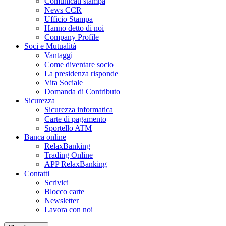
Comunicati stampa
News CCR
Ufficio Stampa
Hanno detto di noi
Company Profile
Soci e Mutualità
Vantaggi
Come diventare socio
La presidenza risponde
Vita Sociale
Domanda di Contributo
Sicurezza
Sicurezza informatica
Carte di pagamento
Sportello ATM
Banca online
RelaxBanking
Trading Online
APP RelaxBanking
Contatti
Scrivici
Blocco carte
Newsletter
Lavora con noi