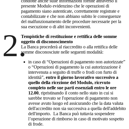
condotte anche sulle informazioni fornite attraverso il
presente Modulo evidenzino che le operazioni di
pagamento siano autenticate, correttamente registrate e
contabilizzate e che non abbiano subito le conseguenze
del malfunzionamento delle procedure necessarie per la
sua esecuzione o di altri inconvenienti.
2.
Tempistiche di restituzione e rettifica delle somme
oggetto di disconoscimento
La Banca procederà al riaccredito o alla rettifica delle
somme disconosciute nelle seguenti modalità:
in caso di “Operazioni di pagamento non autorizzate”
o “Operazioni di pagamento la cui autorizzazione è
intervenuta a seguito di truffe o frodi con furto di
identità”,
entro il giorno lavorativo successivo a
quello della ricezione del Modulo, ricevuto
completo nelle sue parti essenziali entro le ore
12.00
, ripristinando il conto nello stato in cui si
sarebbe trovato se l'operazione di pagamento non
avesse avuto luogo ed assicurando che la data valuta
dell'accredito non sia successiva a quella dell'addebito
dell'importo. La Banca può tuttavia sospendere
l’operazione di rimborso in caso di motivato sospetto
di frode.