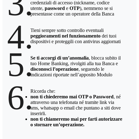
3.
credenziali di accesso (nickname, codice
utente,
password
e
OTP
), nemmeno se si
presentasse come un operatore della Banca
4.
Tieni sempre sotto controllo eventuali
peggioramenti nel funzionamento
dei tuoi
dispositivi e proteggili con antivirus aggiornati
5.
Se ti accorgi di un’anomalia
, blocca subito il
tuo Home Banking, rivolgiti alla tua Banca e
disconosci l’operazione
, seguendo le
indicazioni riportate nell’apposito Modulo
6.
Ricorda che:
non ti chiederemo mai OTP o Password
, né
attraverso una telefonata né tramite link via
sms, whatsapp o email che puntano a siti dove
inserirli.
non ti chiameremo mai per farti autorizzare
o stornare un’operazione.