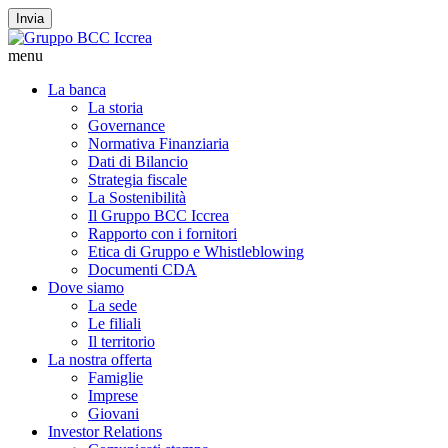
Invia
menu
La banca
La storia
Governance
Normativa Finanziaria
Dati di Bilancio
Strategia fiscale
La Sostenibilità
Il Gruppo BCC Iccrea
Rapporto con i fornitori
Etica di Gruppo e Whistleblowing
Documenti CDA
Dove siamo
La sede
Le filiali
Il territorio
La nostra offerta
Famiglie
Imprese
Giovani
Investor Relations