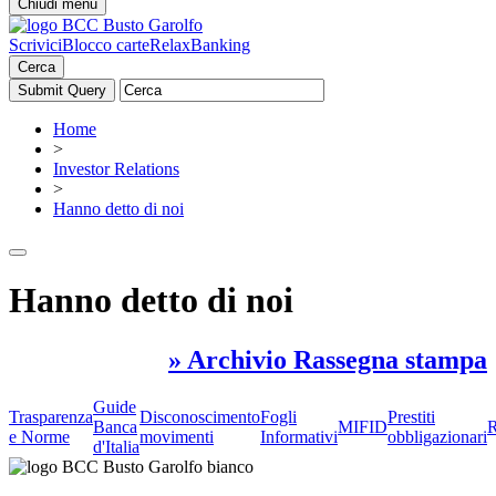
Chiudi menu
Scrivici
Blocco carte
RelaxBanking
Cerca
Home
>
Investor Relations
>
Hanno detto di noi
Hanno detto di noi
» Archivio Rassegna stampa
Guide
Trasparenza
Disconoscimento
Fogli
Prestiti
Banca
MIFID
R
e Norme
movimenti
Informativi
obbligazionari
d'Italia