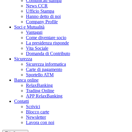
Comunicati stampa
News CCR
Ufficio Stampa
Hanno detto di noi
Company Profile
Soci e Mutualità
Vantaggi
Come diventare socio
La presidenza risponde
Vita Sociale
Domanda di Contributo
Sicurezza
Sicurezza informatica
Carte di pagamento
Sportello ATM
Banca online
RelaxBanking
Trading Online
APP RelaxBanking
Contatti
Scrivici
Blocco carte
Newsletter
Lavora con noi