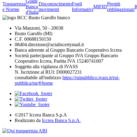
Guide
Trasparenza
Disconoscimento
Fogli
Prestiti
Banca
MIFID
R
e Norme
movimenti
Informativi
obbligazionari
d'Italia
Via Manzoni, 50 - 20038
Busto Garolfo (MI)
C.F. 00688150150
08404.direzione@actaliscertymail.it
Banca aderente al Gruppo Bancario Cooperativo Iccrea
Società partecipante al Gruppo IVA Gruppo Bancario
Cooperativo Iccrea, Partita IVA 15240741007
Soggetta alla vigilanza di IVASS
N. Iscrizione al RUI: D000027231
consultabile all'indirizzo
https://ruipubblico.ivass.it/rui-
pubblica/ng/#/home
©2017 Iccrea Banca S.p.A
Realizzato da
Iccrea Banca S.p.A.