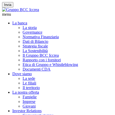
Invia
menu
La banca
La storia
Governance
Normativa Finanziaria
Dati di Bilancio
Strategia fiscale
La Sostenibilità
Il Gruppo BCC Iccrea
Rapporto con i fornitori
Etica di Gruppo e Whistleblowing
Documenti CDA
Dove siamo
La sede
Le filiali
Il territorio
La nostra offerta
Famiglie
Imprese
Giovani
Investor Relations