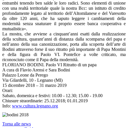
entrambi tenendo ben salde le loro radici. Sono elementi di unione
con una realtà territoriale quale la nostra Bcc: un istituto di credito
profondamente legato al territorio dell’Altomilanese e del Varesotto
da oltre 120 anni, che ha saputo leggere i cambiamenti della
modernità senza snaturare il proprio essere banca cooperativa e
mutualistica».
La mostra, che avviene a cinquant’anni esatti dalla realizzazione
della scultura, quarant’anni di distanza dalla scomparsa del papa e
nell’anno della sua canonizzazione, porta alla scoperta dell’arte di
Bodini attraverso forse il suo ritratto più importante di Papa Montini
e della figura di Paolo VI. Pontefice a volte criticato, ma
riconosciuto come il Papa della modernità.
FLORIANO BODINI. Paolo VI Ritratto di un papa
A cura di Flavio Arensi e Sara Bodini
Palazzo Leone da Perego
Via Gilardelli, 10 - Legnano (MI)
15 dicembre 2018 – 31 marzo 2019
Orari:
Sabato, domenica e festivi: 10.00 - 12.30; 15.00 - 19.00
Chiusure straordinarie: 25.12.2018; 01.01.2019
Info:
www.cultura.legnano.org
Torna alle news