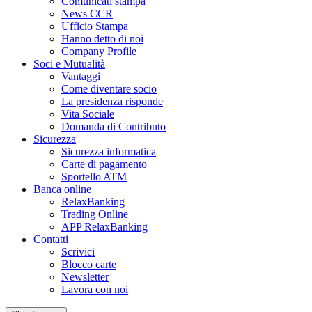
Comunicati stampa
News CCR
Ufficio Stampa
Hanno detto di noi
Company Profile
Soci e Mutualità
Vantaggi
Come diventare socio
La presidenza risponde
Vita Sociale
Domanda di Contributo
Sicurezza
Sicurezza informatica
Carte di pagamento
Sportello ATM
Banca online
RelaxBanking
Trading Online
APP RelaxBanking
Contatti
Scrivici
Blocco carte
Newsletter
Lavora con noi