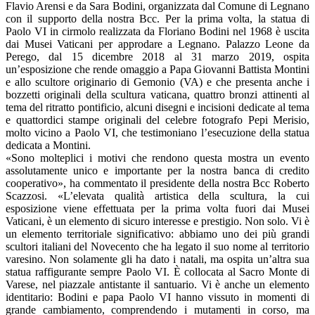
Flavio Arensi e da Sara Bodini, organizzata dal Comune di Legnano
con il supporto della nostra Bcc. Per la prima volta, la statua di
Paolo VI in cirmolo realizzata da Floriano Bodini nel 1968 è uscita
dai Musei Vaticani per approdare a Legnano. Palazzo Leone da
Perego, dal 15 dicembre 2018 al 31 marzo 2019, ospita
un’esposizione che rende omaggio a Papa Giovanni Battista Montini
e allo scultore originario di Gemonio (VA) e che presenta anche i
bozzetti originali della scultura vaticana, quattro bronzi attinenti al
tema del ritratto pontificio, alcuni disegni e incisioni dedicate al tema
e quattordici stampe originali del celebre fotografo Pepi Merisio,
molto vicino a Paolo VI, che testimoniano l’esecuzione della statua
dedicata a Montini.
«Sono molteplici i motivi che rendono questa mostra un evento
assolutamente unico e importante per la nostra banca di credito
cooperativo», ha commentato il presidente della nostra Bcc Roberto
Scazzosi. «L’elevata qualità artistica della scultura, la cui
esposizione viene effettuata per la prima volta fuori dai Musei
Vaticani, è un elemento di sicuro interesse e prestigio. Non solo. Vi è
un elemento territoriale significativo: abbiamo uno dei più grandi
scultori italiani del Novecento che ha legato il suo nome al territorio
varesino. Non
solamente gli ha dato i natali, ma ospita un’altra sua
statua raffigurante sempre Paolo VI. È collocata al Sacro Monte di
Varese, nel piazzale antistante il santuario. Vi è anche un elemento
identitario: Bodini e papa Paolo VI hanno vissuto in momenti di
grande cambiamento, comprendendo i mutamenti in corso, ma