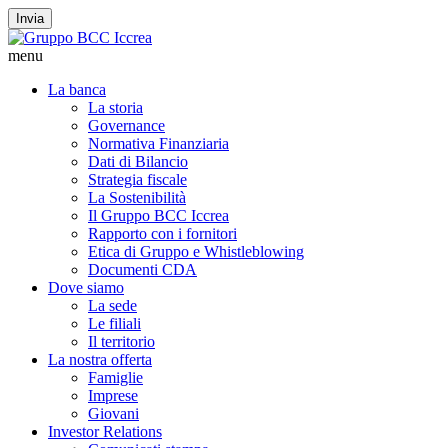
Invia
menu
La banca
La storia
Governance
Normativa Finanziaria
Dati di Bilancio
Strategia fiscale
La Sostenibilità
Il Gruppo BCC Iccrea
Rapporto con i fornitori
Etica di Gruppo e Whistleblowing
Documenti CDA
Dove siamo
La sede
Le filiali
Il territorio
La nostra offerta
Famiglie
Imprese
Giovani
Investor Relations