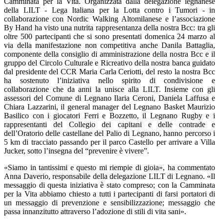
Camminata per la Vita. Organizzata dalla delegazione legnanese
della LILT - Lega Italiana per la Lotta contro i Tumori - in
collaborazione con Nordic Walking Altomilanese e l’associazione
By Hand ha visto una nutrita rappresentanza della nostra Bcc: tra gli
oltre 500 partecipanti che si sono presentati domenica 24 marzo al
via della manifestazione non competitiva anche Danila Battaglia,
componente della consiglio di amministrazione della nostra Bcc e il
gruppo del Circolo Culturale e Ricreativo della nostra banca guidato
dal presidente del CCR Maria Carla Ceriotti, del resto la nostra Bcc
ha sostenuto l’iniziativa nello spirito di condivisione e
collaborazione che da anni la unisce alla LILT. Insieme con gli
assessori del Comune di Legnano Ilaria Ceroni, Daniela Laffusa e
Chiara Lazzarini, il general manager del Legnano Basket Maurizio
Basilico con i giocatori Ferri e Bozzetto, il Legnano Rugby e i
rappresentanti del Collegio dei capitani e delle contrade e
dell’Oratorio delle castellane del Palio di Legnano, hanno percorso i
5 km di tracciato passando per il parco Castello per arrivare a Villa
Jucker, sotto l’insegna del “prevenire è vivere”.
«Siamo in tantissimi e questo mi riempie di gioia», ha commentato
Anna Daverio, responsabile della delegazione LILT di Legnano. «Il
messaggio di questa iniziativa è stato compreso; con la Camminata
per la Vita abbiamo chiesto a tutti i partecipanti di farsi portatori di
un messaggio di prevenzione e sensibilizzazione; messaggio che
passa innanzitutto attraverso l’adozione di stili di vita sani».