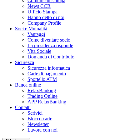
Comunicati stampa
News CCR
Ufficio Stampa
Hanno detto di noi
Company Profile
Soci e Mutualità
Vantaggi
Come diventare socio
La presidenza risponde
Vita Sociale
Domanda di Contributo
Sicurezza
Sicurezza informatica
Carte di pagamento
Sportello ATM
Banca online
RelaxBanking
Trading Online
APP RelaxBanking
Contatti
Scrivici
Blocco carte
Newsletter
Lavora con noi