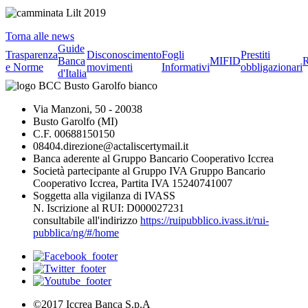
Torna alle news
Guide
Trasparenza
Disconoscimento
Fogli
Prestiti
Banca
MIFID
R
e Norme
movimenti
Informativi
obbligazionari
d'Italia
Via Manzoni, 50 - 20038
Busto Garolfo (MI)
C.F. 00688150150
08404.direzione@actaliscertymail.it
Banca aderente al Gruppo Bancario Cooperativo Iccrea
Società partecipante al Gruppo IVA Gruppo Bancario
Cooperativo Iccrea, Partita IVA 15240741007
Soggetta alla vigilanza di IVASS
N. Iscrizione al RUI: D000027231
consultabile all'indirizzo
https://ruipubblico.ivass.it/rui-
pubblica/ng/#/home
©2017 Iccrea Banca S.p.A