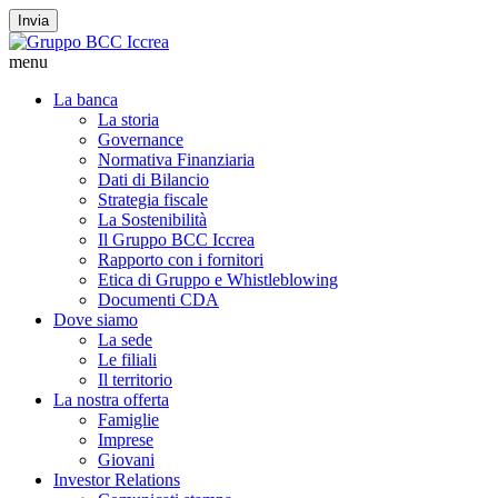
Invia
menu
La banca
La storia
Governance
Normativa Finanziaria
Dati di Bilancio
Strategia fiscale
La Sostenibilità
Il Gruppo BCC Iccrea
Rapporto con i fornitori
Etica di Gruppo e Whistleblowing
Documenti CDA
Dove siamo
La sede
Le filiali
Il territorio
La nostra offerta
Famiglie
Imprese
Giovani
Investor Relations