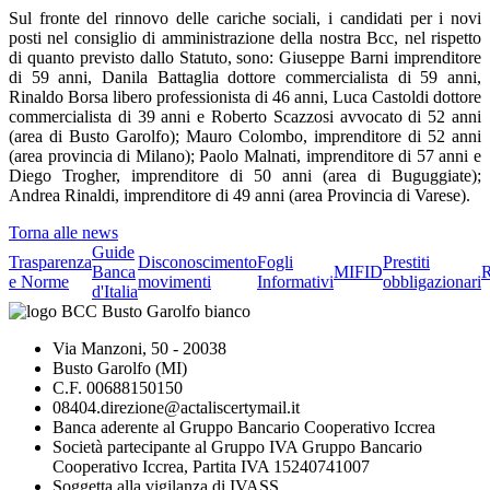
Sul fronte del rinnovo delle cariche sociali, i candidati per i novi
posti nel consiglio di amministrazione della nostra Bcc, nel rispetto
di quanto previsto dallo Statuto, sono: Giuseppe Barni imprenditore
di 59 anni, Danila Battaglia dottore commercialista di 59 anni,
Rinaldo Borsa libero professionista di 46 anni, Luca Castoldi dottore
commercialista di 39 anni e Roberto Scazzosi avvocato di 52 anni
(area di Busto Garolfo); Mauro Colombo, imprenditore di 52 anni
(area provincia di Milano); Paolo Malnati, imprenditore di 57 anni e
Diego Trogher, imprenditore di 50 anni (area di Buguggiate);
Andrea Rinaldi, imprenditore di 49 anni (area Provincia di Varese).
Torna alle news
Guide
Trasparenza
Disconoscimento
Fogli
Prestiti
Banca
MIFID
R
e Norme
movimenti
Informativi
obbligazionari
d'Italia
Via Manzoni, 50 - 20038
Busto Garolfo (MI)
C.F. 00688150150
08404.direzione@actaliscertymail.it
Banca aderente al Gruppo Bancario Cooperativo Iccrea
Società partecipante al Gruppo IVA Gruppo Bancario
Cooperativo Iccrea, Partita IVA 15240741007
Soggetta alla vigilanza di IVASS