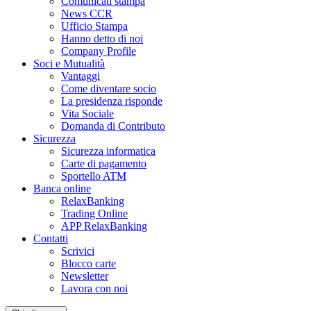
Comunicati stampa
News CCR
Ufficio Stampa
Hanno detto di noi
Company Profile
Soci e Mutualità
Vantaggi
Come diventare socio
La presidenza risponde
Vita Sociale
Domanda di Contributo
Sicurezza
Sicurezza informatica
Carte di pagamento
Sportello ATM
Banca online
RelaxBanking
Trading Online
APP RelaxBanking
Contatti
Scrivici
Blocco carte
Newsletter
Lavora con noi