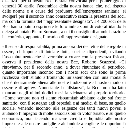
distanza” per la nostra Bcc. È stata convocata per il pomeriggio di
venerdì 30 aprile l’assemblea della nostra banca che, nel rispetto
delle norme e a causa del perdurare dell’emergenza sanitaria, si
svolgerà per il secondo anno consecutivo senza la presenza dei soci,
ma con la formula del “rappresentante designato”. I 4.200 soci della
Bcc hanno potuto esprimere le loro indicazioni di voto affidando la
delega al notaio Pietro Sormani, a cui il consiglio di amministrazione
ha conferito, appunto, l’incarico di rappresentate designato.
«Il senso di responsabilità, prima ancora dei decreti e delle regole in
essere, ci impone di tutelare tutti, soci e dipendenti, evitando
l’assembramento che si verrebbe a creare con la presenza fisica»,
osserva il presidente della nostra Bcc, Roberto Scazzosi. «Ci
ritroviamo, per il secondo anno, a dover rinunciare al periodico,
quanto importante incontro con i nostri soci che sono la prima
ricchezza dell’istituto affrontando un’assemblea con una modalità
che è decisamente aliena alle nostre tradizioni e al nostro modo di
essere e di agire». Nonostante la “distanza”, la Bcc non ha fatto
mancare negli ultimi dodici mesi la vicinanza al proprio territorio.
«Come sempre non ci siamo risparmiati: abbiamo agito sul fronte
sanitario, con il sostegno agli ospedali e ai medici di base, su quello
sociale, venendo incontro alle esigenze dei tanti nuovi poveri e
aiutando l’impegno di molte associazioni di volontariato, e su quello
economico, non facendo mancare credito e liquidità alle nostre
imprese e alle nostre famiglie e aiutandole a cogliere le opportunità