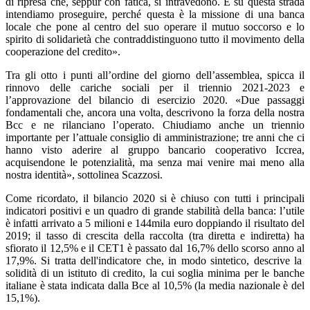
di ripresa che, seppur con fatica, si intravedono. E su questa strada
intendiamo proseguire, perché questa è la missione di una banca
locale che pone al centro del suo operare il mutuo soccorso e lo
spirito di solidarietà che contraddistinguono tutto il movimento della
cooperazione del credito».
Tra gli otto i punti all’ordine del giorno dell’assemblea, spicca il
rinnovo delle cariche sociali per il triennio 2021-2023 e
l’approvazione del bilancio di esercizio 2020. «Due passaggi
fondamentali che, ancora una volta, descrivono la forza della nostra
Bcc e ne rilanciano l’operato. Chiudiamo anche un triennio
importante per l’attuale consiglio di amministrazione; tre anni che ci
hanno visto aderire al gruppo bancario cooperativo Iccrea,
acquisendone le potenzialità, ma senza mai venire mai meno alla
nostra identità», sottolinea Scazzosi.
Come ricordato, il bilancio 2020 si è chiuso con tutti i principali
indicatori positivi e un quadro di grande stabilità della banca: l’utile
è infatti arrivato a 5 milioni e 144mila euro doppiando il risultato del
2019; il tasso di crescita della raccolta (tra diretta e indiretta) ha
sfiorato il 12,5% e il CET1 è passato dal 16,7% dello scorso anno al
17,9%. Si tratta dell'indicatore che, in modo sintetico, descrive la
solidità di un istituto di credito, la cui soglia minima per le banche
italiane è stata indicata dalla Bce al 10,5% (la media nazionale è del
15,1%).