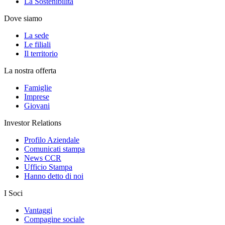
La Sostenibilità
Dove siamo
La sede
Le filiali
Il territorio
La nostra offerta
Famiglie
Imprese
Giovani
Investor Relations
Profilo Aziendale
Comunicati stampa
News CCR
Ufficio Stampa
Hanno detto di noi
I Soci
Vantaggi
Compagine sociale