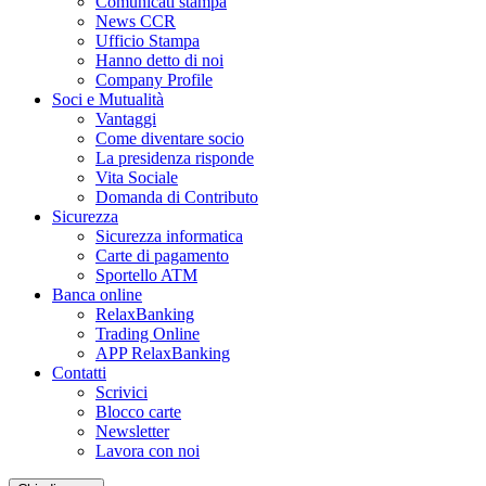
Comunicati stampa
News CCR
Ufficio Stampa
Hanno detto di noi
Company Profile
Soci e Mutualità
Vantaggi
Come diventare socio
La presidenza risponde
Vita Sociale
Domanda di Contributo
Sicurezza
Sicurezza informatica
Carte di pagamento
Sportello ATM
Banca online
RelaxBanking
Trading Online
APP RelaxBanking
Contatti
Scrivici
Blocco carte
Newsletter
Lavora con noi