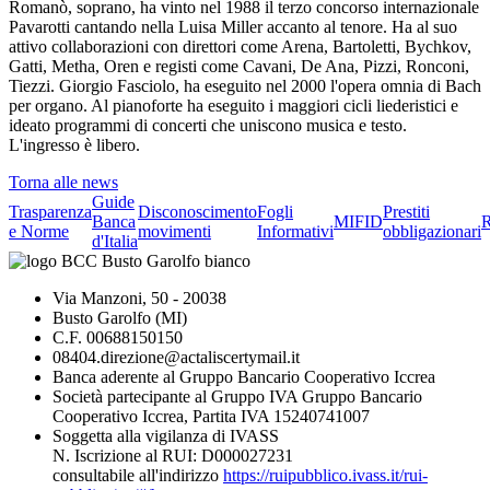
Romanò, soprano, ha vinto nel 1988 il terzo concorso internazionale
Pavarotti cantando nella Luisa Miller accanto al tenore. Ha al suo
attivo collaborazioni con direttori come Arena, Bartoletti, Bychkov,
Gatti, Metha, Oren e registi come Cavani, De Ana, Pizzi, Ronconi,
Tiezzi. Giorgio Fasciolo, ha eseguito nel 2000 l'opera omnia di Bach
per organo. Al pianoforte ha eseguito i maggiori cicli liederistici e
ideato programmi di concerti che uniscono musica e testo.
L'ingresso è libero.
Torna alle news
Guide
Trasparenza
Disconoscimento
Fogli
Prestiti
Banca
MIFID
R
e Norme
movimenti
Informativi
obbligazionari
d'Italia
Via Manzoni, 50 - 20038
Busto Garolfo (MI)
C.F. 00688150150
08404.direzione@actaliscertymail.it
Banca aderente al Gruppo Bancario Cooperativo Iccrea
Società partecipante al Gruppo IVA Gruppo Bancario
Cooperativo Iccrea, Partita IVA 15240741007
Soggetta alla vigilanza di IVASS
N. Iscrizione al RUI: D000027231
consultabile all'indirizzo
https://ruipubblico.ivass.it/rui-