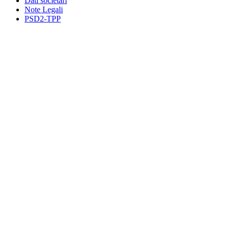
Dati societari
Note Legali
PSD2-TPP