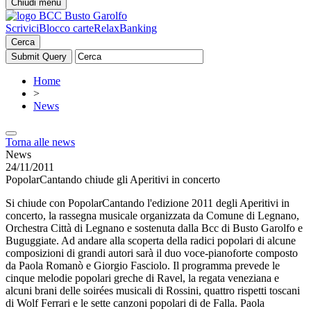
Chiudi menu
Scrivici
Blocco carte
RelaxBanking
Cerca
Home
>
News
Torna alle news
News
24/11/2011
PopolarCantando chiude gli Aperitivi in concerto
Si chiude con PopolarCantando l'edizione 2011 degli Aperitivi in
concerto, la rassegna musicale organizzata da Comune di Legnano,
Orchestra Città di Legnano e sostenuta dalla Bcc di Busto Garolfo e
Buguggiate. Ad andare alla scoperta della radici popolari di alcune
composizioni di grandi autori sarà il duo voce-pianoforte composto
da Paola Romanò e Giorgio Fasciolo. Il programma prevede le
cinque melodie popolari greche di Ravel, la regata veneziana e
alcuni brani delle soirées musicali di Rossini, quattro rispetti toscani
di Wolf Ferrari e le sette canzoni popolari di de Falla. Paola