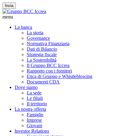
Invia
menu
La banca
La storia
Governance
Normativa Finanziaria
Dati di Bilancio
Strategia fiscale
La Sostenibilità
Il Gruppo BCC Iccrea
Rapporto con i fornitori
Etica di Gruppo e Whistleblowing
Documenti CDA
Dove siamo
La sede
Le filiali
Il territorio
La nostra offerta
Famiglie
Imprese
Giovani
Investor Relations