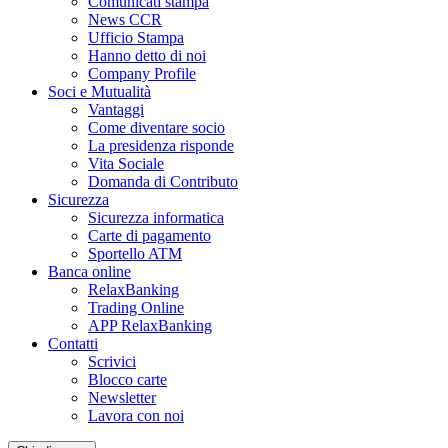
Comunicati stampa
News CCR
Ufficio Stampa
Hanno detto di noi
Company Profile
Soci e Mutualità
Vantaggi
Come diventare socio
La presidenza risponde
Vita Sociale
Domanda di Contributo
Sicurezza
Sicurezza informatica
Carte di pagamento
Sportello ATM
Banca online
RelaxBanking
Trading Online
APP RelaxBanking
Contatti
Scrivici
Blocco carte
Newsletter
Lavora con noi