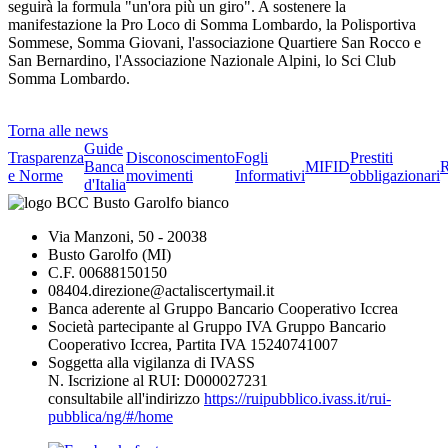
seguirà la formula "un'ora più un giro". A sostenere la
manifestazione la Pro Loco di Somma Lombardo, la Polisportiva
Sommese, Somma Giovani, l'associazione Quartiere San Rocco e
San Bernardino, l'Associazione Nazionale Alpini, lo Sci Club
Somma Lombardo.
Torna alle news
Guide
Trasparenza
Disconoscimento
Fogli
Prestiti
Banca
MIFID
R
e Norme
movimenti
Informativi
obbligazionari
d'Italia
Via Manzoni, 50 - 20038
Busto Garolfo (MI)
C.F. 00688150150
08404.direzione@actaliscertymail.it
Banca aderente al Gruppo Bancario Cooperativo Iccrea
Società partecipante al Gruppo IVA Gruppo Bancario
Cooperativo Iccrea, Partita IVA 15240741007
Soggetta alla vigilanza di IVASS
N. Iscrizione al RUI: D000027231
consultabile all'indirizzo
https://ruipubblico.ivass.it/rui-
pubblica/ng/#/home