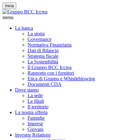
Invia
menu
La banca
La storia
Governance
Normativa Finanziaria
Dati di Bilancio
Strategia fiscale
La Sostenibilità
Il Gruppo BCC Iccrea
Rapporto con i fornitori
Etica di Gruppo e Whistleblowing
Documenti CDA
Dove siamo
La sede
Le filiali
Il territorio
La nostra offerta
Famiglie
Imprese
Giovani
Investor Relations