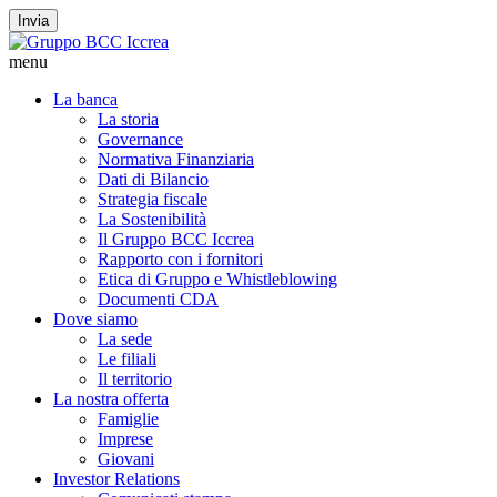
Invia
menu
La banca
La storia
Governance
Normativa Finanziaria
Dati di Bilancio
Strategia fiscale
La Sostenibilità
Il Gruppo BCC Iccrea
Rapporto con i fornitori
Etica di Gruppo e Whistleblowing
Documenti CDA
Dove siamo
La sede
Le filiali
Il territorio
La nostra offerta
Famiglie
Imprese
Giovani
Investor Relations