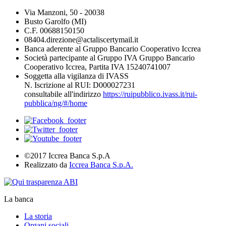
Via Manzoni, 50 - 20038
Busto Garolfo (MI)
C.F. 00688150150
08404.direzione@actaliscertymail.it
Banca aderente al Gruppo Bancario Cooperativo Iccrea
Società partecipante al Gruppo IVA Gruppo Bancario
Cooperativo Iccrea, Partita IVA 15240741007
Soggetta alla vigilanza di IVASS
N. Iscrizione al RUI: D000027231
consultabile all'indirizzo
https://ruipubblico.ivass.it/rui-
pubblica/ng/#/home
©2017 Iccrea Banca S.p.A
Realizzato da
Iccrea Banca S.p.A.
La banca
La storia
Organi sociali