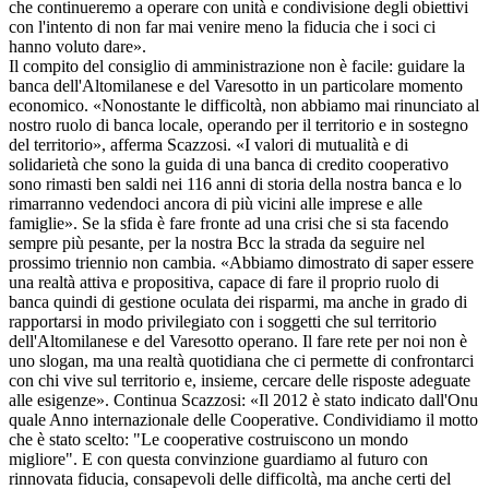
che continueremo a operare con unità e condivisione degli obiettivi
con l'intento di non far mai venire meno la fiducia che i soci ci
hanno voluto dare».
Il compito del consiglio di amministrazione non è facile: guidare la
banca dell'Altomilanese e del Varesotto in un particolare momento
economico. «Nonostante le difficoltà, non abbiamo mai rinunciato al
nostro ruolo di banca locale, operando per il territorio e in sostegno
del territorio», afferma Scazzosi. «I valori di mutualità e di
solidarietà che sono la guida di una banca di credito cooperativo
sono rimasti ben saldi nei 116 anni di storia della nostra banca e lo
rimarranno vedendoci ancora di più vicini alle imprese e alle
famiglie». Se la sfida è fare fronte ad una crisi che si sta facendo
sempre più pesante, per la nostra Bcc la strada da seguire nel
prossimo triennio non cambia. «Abbiamo dimostrato di saper essere
una realtà attiva e propositiva, capace di fare il proprio ruolo di
banca quindi di gestione oculata dei risparmi, ma anche in grado di
rapportarsi in modo privilegiato con i soggetti che sul territorio
dell'Altomilanese e del Varesotto operano. Il fare rete per noi non è
uno slogan, ma una realtà quotidiana che ci permette di confrontarci
con chi vive sul territorio e, insieme, cercare delle risposte adeguate
alle esigenze». Continua Scazzosi: «Il 2012 è stato indicato dall'Onu
quale Anno internazionale delle Cooperative. Condividiamo il motto
che è stato scelto: "Le cooperative costruiscono un mondo
migliore". E con questa convinzione guardiamo al futuro con
rinnovata fiducia, consapevoli delle difficoltà, ma anche certi del