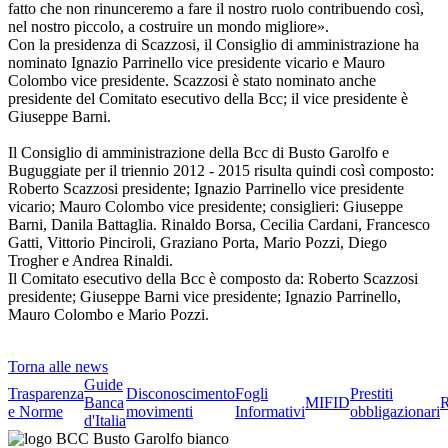
fatto che non rinunceremo a fare il nostro ruolo contribuendo così,
nel nostro piccolo, a costruire un mondo migliore».
Con la presidenza di Scazzosi, il Consiglio di amministrazione ha
nominato Ignazio Parrinello vice presidente vicario e Mauro
Colombo vice presidente. Scazzosi è stato nominato anche
presidente del Comitato esecutivo della Bcc; il vice presidente è
Giuseppe Barni.
Il Consiglio di amministrazione della Bcc di Busto Garolfo e
Buguggiate per il triennio 2012 - 2015 risulta quindi così composto:
Roberto Scazzosi presidente; Ignazio Parrinello vice presidente
vicario; Mauro Colombo vice presidente; consiglieri: Giuseppe
Barni, Danila Battaglia. Rinaldo Borsa, Cecilia Cardani, Francesco
Gatti, Vittorio Pinciroli, Graziano Porta, Mario Pozzi, Diego
Trogher e Andrea Rinaldi.
Il Comitato esecutivo della Bcc è composto da: Roberto Scazzosi
presidente; Giuseppe Barni vice presidente; Ignazio Parrinello,
Mauro Colombo e Mario Pozzi.
Torna alle news
Guide
Trasparenza
Disconoscimento
Fogli
Prestiti
Banca
MIFID
R
e Norme
movimenti
Informativi
obbligazionari
d'Italia