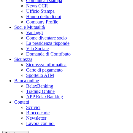
Comunicati stampa
News CCR
Ufficio Stampa
Hanno detto di noi
Company Profile
Soci e Mutualità
Vantaggi
Come diventare socio
La presidenza risponde
Vita Sociale
Domanda di Contributo
Sicurezza
Sicurezza informatica
Carte di pagamento
Sportello ATM
Banca online
RelaxBanking
Trading Online
APP RelaxBanking
Contatti
Scrivici
Blocco carte
Newsletter
Lavora con noi