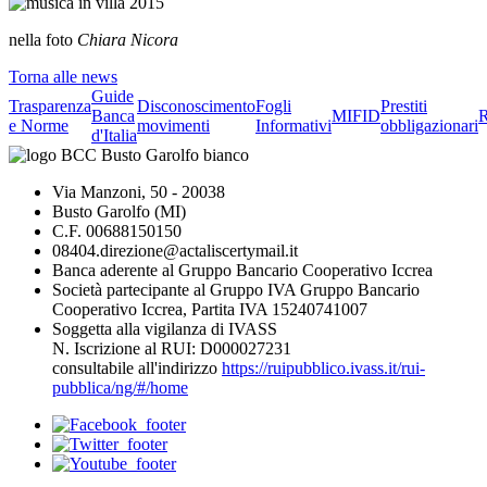
nella foto
Chiara Nicora
Torna alle news
Guide
Trasparenza
Disconoscimento
Fogli
Prestiti
Banca
MIFID
R
e Norme
movimenti
Informativi
obbligazionari
d'Italia
Via Manzoni, 50 - 20038
Busto Garolfo (MI)
C.F. 00688150150
08404.direzione@actaliscertymail.it
Banca aderente al Gruppo Bancario Cooperativo Iccrea
Società partecipante al Gruppo IVA Gruppo Bancario
Cooperativo Iccrea, Partita IVA 15240741007
Soggetta alla vigilanza di IVASS
N. Iscrizione al RUI: D000027231
consultabile all'indirizzo
https://ruipubblico.ivass.it/rui-
pubblica/ng/#/home