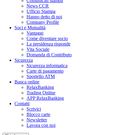
Comunicati stampa
News CCR
Ufficio Stampa
Hanno detto di noi
Company Profile
Soci e Mutualità
Vantaggi
Come diventare socio
La presidenza risponde
Vita Sociale
Domanda di Contributo
Sicurezza
Sicurezza informatica
Carte di pagamento
Sportello ATM
Banca online
RelaxBanking
Trading Online
APP RelaxBanking
Contatti
Scrivici
Blocco carte
Newsletter
Lavora con noi