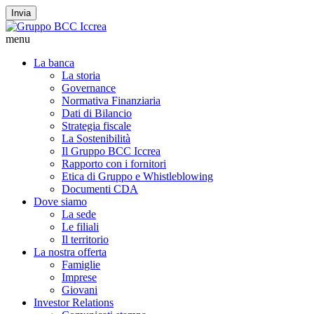
Invia
menu
La banca
La storia
Governance
Normativa Finanziaria
Dati di Bilancio
Strategia fiscale
La Sostenibilità
Il Gruppo BCC Iccrea
Rapporto con i fornitori
Etica di Gruppo e Whistleblowing
Documenti CDA
Dove siamo
La sede
Le filiali
Il territorio
La nostra offerta
Famiglie
Imprese
Giovani
Investor Relations