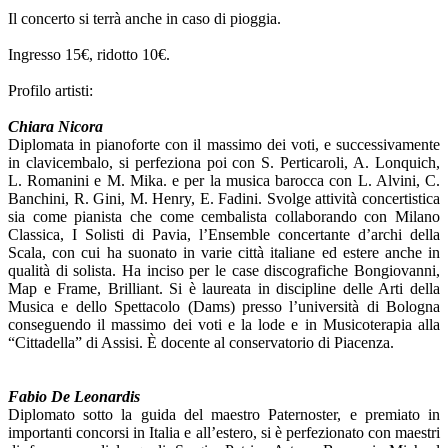
Il concerto si terrà anche in caso di pioggia.
Ingresso 15€, ridotto 10€.
Profilo artisti:
Chiara Nicora
Diplomata in pianoforte con il massimo dei voti, e successivamente
in clavicembalo, si perfeziona poi con S. Perticaroli, A. Lonquich,
L. Romanini e M. Mika. e per la musica barocca con L. Alvini, C.
Banchini, R. Gini, M. Henry, E. Fadini. Svolge attività concertistica
sia come pianista che come cembalista collaborando con Milano
Classica, I Solisti di Pavia, l’Ensemble concertante d’archi della
Scala, con cui ha suonato in varie città italiane ed estere anche in
qualità di solista. Ha inciso per le case discografiche Bongiovanni,
Map e Frame, Brilliant. Si è laureata in discipline delle Arti della
Musica e dello Spettacolo (Dams) presso l’università di Bologna
conseguendo il massimo dei voti e la lode e in Musicoterapia alla
“Cittadella” di Assisi. È docente al conservatorio di Piacenza.
Fabio De Leonardis
Diplomato sotto la guida del maestro Paternoster, e premiato in
importanti concorsi in Italia e all’estero, si è perfezionato con maestri