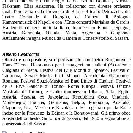
di fama mondiale quali Sergio Patria, Arturo Bonucci, Michael
Flaksman, Elias Arizcuren. Ha collaborato con diverse orchestre
quali l’orchestra della Provincia di Bari, del teatro Petruzzelli, del
Teatro Comunale di Bologna, da Camera di Bologna,
Kammermusick di Napoli e con l’Ente concerti Marialisa de Carolis.
Ha tenuto concerti in tutta Italia, tournées in Francia, Spagna,
Austria, Germania, Olanda, Malta, Argentina e Giappone.
Attualmente insegna Musica da Camera al Conservatorio di Sassari.
Alberto Cesaraccio
Oboista e compositore, si è perfezionato con Pietro Borgonovo e
Hans Elhorst. Ha suonato per i maggiori enti italiani (Accademia
Chigiana di Siena, Festival dei Due Mondi di Spoleto, Festival di
Taormina, Serate Musicali di Milano, Accademia Filarmonica
Romana, Festival SpazioMusica ed Ente Lirico di Cagliari, Festival
de la Rive Gauche di Torino, Roma Europa Festival, Unione
Musicale di Torino), e svolto tournées in Libano, Siria, Egitto,
Austria, Spagna, ex Jugoslavia, Repubblica Ceca, Ungheria,
Montenegro, Francia, Germania, Belgio, Portogallo, Australia,
Giappone, Usa, Messico e Kazakistan. Ha registrato per la Rai e
inciso per la Frequenz, la Edipan e la Bongiovanni. Già primo oboe
solista dell’orchestra Sinfonica di Sassari, dal 1980 insegna oboe al
conservatorio di Sassari.