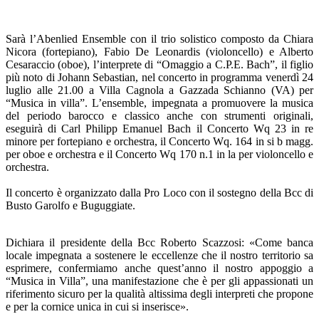
Sarà l’Abenlied Ensemble con il trio solistico composto da Chiara
Nicora (fortepiano), Fabio De Leonardis (violoncello) e Alberto
Cesaraccio (oboe), l’interprete di “Omaggio a C.P.E. Bach”, il figlio
più noto di Johann Sebastian, nel concerto in programma venerdì 24
luglio alle 21.00 a Villa Cagnola a Gazzada Schianno (VA) per
“Musica in villa”. L’ensemble, impegnata a promuovere la musica
del periodo barocco e classico anche con strumenti originali,
eseguirà di Carl Philipp Emanuel Bach il Concerto Wq 23 in re
minore per fortepiano e orchestra, il Concerto Wq. 164 in si b magg.
per oboe e orchestra e il Concerto Wq 170 n.1 in la per violoncello e
orchestra.
Il concerto è organizzato dalla Pro Loco con il sostegno della Bcc di
Busto Garolfo e Buguggiate.
Dichiara il presidente della Bcc Roberto Scazzosi: «Come banca
locale impegnata a sostenere le eccellenze che il nostro territorio sa
esprimere, confermiamo anche quest’anno il nostro appoggio a
“Musica in Villa”, una manifestazione che è per gli appassionati un
riferimento sicuro per la qualità altissima degli interpreti che propone
e per la cornice unica in cui si inserisce».