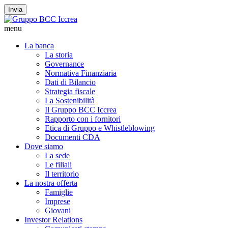
Invia
menu
La banca
La storia
Governance
Normativa Finanziaria
Dati di Bilancio
Strategia fiscale
La Sostenibilità
Il Gruppo BCC Iccrea
Rapporto con i fornitori
Etica di Gruppo e Whistleblowing
Documenti CDA
Dove siamo
La sede
Le filiali
Il territorio
La nostra offerta
Famiglie
Imprese
Giovani
Investor Relations