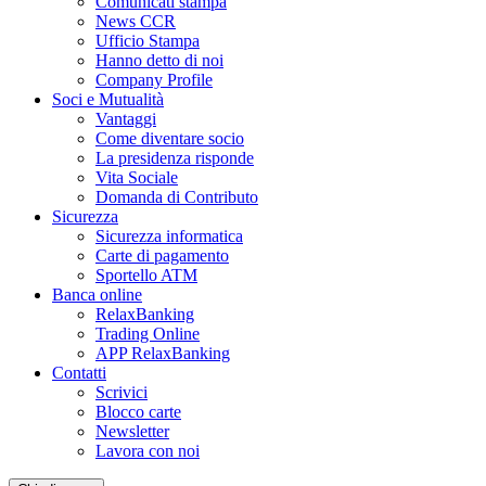
Comunicati stampa
News CCR
Ufficio Stampa
Hanno detto di noi
Company Profile
Soci e Mutualità
Vantaggi
Come diventare socio
La presidenza risponde
Vita Sociale
Domanda di Contributo
Sicurezza
Sicurezza informatica
Carte di pagamento
Sportello ATM
Banca online
RelaxBanking
Trading Online
APP RelaxBanking
Contatti
Scrivici
Blocco carte
Newsletter
Lavora con noi