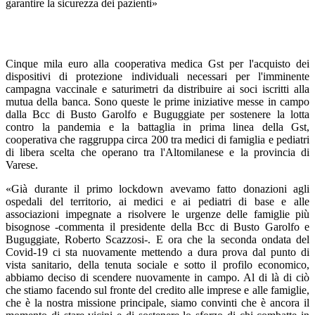
garantire la sicurezza dei pazienti»
Cinque mila euro alla cooperativa medica Gst per l'acquisto dei
dispositivi di protezione individuali necessari per l'imminente
campagna vaccinale e saturimetri da distribuire ai soci iscritti alla
mutua della banca. Sono queste le prime iniziative messe in campo
dalla Bcc di Busto Garolfo e Buguggiate per sostenere la lotta
contro la pandemia e la battaglia in prima linea della Gst,
cooperativa che raggruppa circa 200 tra medici di famiglia e pediatri
di libera scelta che operano tra l'Altomilanese e la provincia di
Varese.
«Già durante il primo lockdown avevamo fatto donazioni agli
ospedali del territorio, ai medici e ai pediatri di base e alle
associazioni impegnate a risolvere le urgenze delle famiglie più
bisognose -commenta il presidente della Bcc di Busto Garolfo e
Buguggiate, Roberto Scazzosi-. E ora che la seconda ondata del
Covid-19 ci sta nuovamente mettendo a dura prova dal punto di
vista sanitario, della tenuta sociale e sotto il profilo economico,
abbiamo deciso di scendere nuovamente in campo. Al di là di ciò
che stiamo facendo sul fronte del credito alle imprese e alle famiglie,
che è la nostra missione principale, siamo convinti che è ancora il