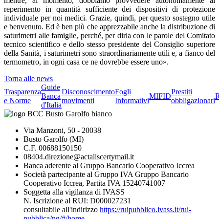
mentre, al momento, dobbiamo provvedere autonomamente al
reperimento in quantità sufficiente dei dispositivi di protezione
individuale per noi medici. Grazie, quindi, per questo sostegno utile
e benvenuto. Ed è ben più che apprezzabile anche la distribuzione di
saturimetri alle famiglie, perché, per dirla con le parole del Comitato
tecnico scientifico e dello stesso presidente del Consiglio superiore
della Sanità, i saturimetri sono straordinariamente utili e, a fianco del
termometro, in ogni casa ce ne dovrebbe essere uno».
Torna alle news
Guide
Trasparenza
Disconoscimento
Fogli
Prestiti
Banca
MIFID
R
e Norme
movimenti
Informativi
obbligazionari
d'Italia
Via Manzoni, 50 - 20038
Busto Garolfo (MI)
C.F. 00688150150
08404.direzione@actaliscertymail.it
Banca aderente al Gruppo Bancario Cooperativo Iccrea
Società partecipante al Gruppo IVA Gruppo Bancario
Cooperativo Iccrea, Partita IVA 15240741007
Soggetta alla vigilanza di IVASS
N. Iscrizione al RUI: D000027231
consultabile all'indirizzo
https://ruipubblico.ivass.it/rui-
pubblica/ng/#/home