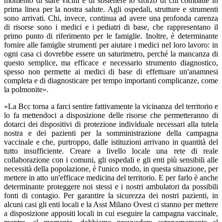
momento di stare vicini e di sostenere lo sforzo di chi combatte in
prima linea per la nostra salute. Agli ospedali, strutture e strumenti
sono arrivati. Chi, invece, continua ad avere una profonda carenza
di risorse sono i medici e i pediatri di base, che rappresentano il
primo punto di riferimento per le famiglie. Inoltre, è determinante
fornire alle famiglie strumenti per aiutare i medici nel loro lavoro: in
ogni casa ci dovrebbe essere un saturimetro, perché la mancanza di
questo semplice, ma efficace e necessario strumento diagnostico,
spesso non permette ai medici di base di effettuare un'anamnesi
completa e di diagnosticare per tempo importanti complicanze, come
la polmonite».
«La Bcc torna a farci sentire fattivamente la vicinanza del territorio e
lo fa mettendoci a disposizione delle risorse che permetteranno di
dotarci dei dispositivi di protezione individuale necessari alla tutela
nostra e dei pazienti per la somministrazione della campagna
vaccinale e che, purtroppo, dalle istituzioni arrivano in quantità del
tutto insufficiente. Creare a livello locale una rete di reale
collaborazione con i comuni, gli ospedali e gli enti più sensibili alle
necessità della popolazione, è l'unico modo, in questa situazione, per
mettere in atto un'efficace medicina del territorio. E per farlo è anche
determinante proteggere noi stessi e i nostri ambulatori da possibili
fonti di contagio. Per garantire la sicurezza dei nostri pazienti, in
alcuni casi gli enti locali e la Asst Milano Ovest ci stanno per mettere
a disposizione appositi locali in cui eseguire la campagna vaccinale,