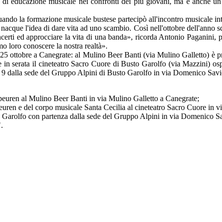
i educazione musicale nei confronti dei più giovani, ma è anche un so
uando la formazione musicale bustese partecipò all'incontro musicale int
nacque l'idea di dare vita ad uno scambio. Così nell'ottobre dell'anno
erti ed approcciare la vita di una banda», ricorda Antonio Paganini, 
emo loro conoscere la nostra realtà».
 25 ottobre a Canegrate: al Mulino Beer Banti (via Mulino Galletto) è pr
tre in serata il cineteatro Sacro Cuore di Busto Garolfo (via Mazzini) o
le 9 dalla sede del Gruppo Alpini di Busto Garolfo in via Domenico Savi
beuren al Mulino Beer Banti in via Mulino Galletto a Canegrate;
uren e del corpo musicale Santa Cecilia al cineteatro Sacro Cuore in v
sto Garolfo con partenza dalla sede del Gruppo Alpini in via Domenico S
.