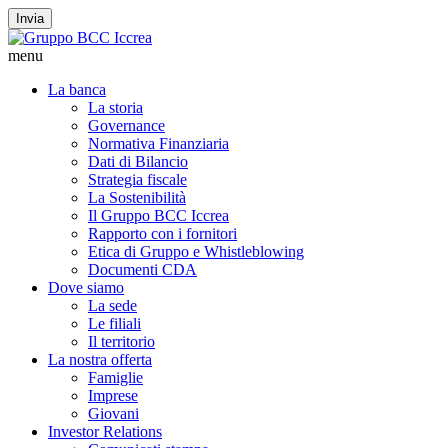
Invia
menu
La banca
La storia
Governance
Normativa Finanziaria
Dati di Bilancio
Strategia fiscale
La Sostenibilità
Il Gruppo BCC Iccrea
Rapporto con i fornitori
Etica di Gruppo e Whistleblowing
Documenti CDA
Dove siamo
La sede
Le filiali
Il territorio
La nostra offerta
Famiglie
Imprese
Giovani
Investor Relations