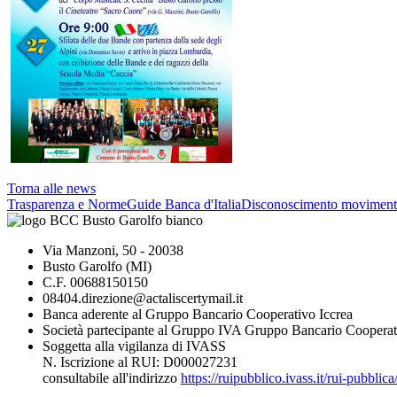
Torna alle news
Trasparenza e Norme
Guide Banca d'Italia
Disconoscimento moviment
Via Manzoni, 50 - 20038
Busto Garolfo (MI)
C.F. 00688150150
08404.direzione@actaliscertymail.it
Banca aderente al Gruppo Bancario Cooperativo Iccrea
Società partecipante al Gruppo IVA Gruppo Bancario Cooperat
Soggetta alla vigilanza di IVASS
N. Iscrizione al RUI: D000027231
consultabile all'indirizzo
https://ruipubblico.ivass.it/rui-pubbli