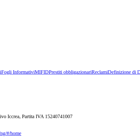
i
Fogli Informativi
MIFID
Prestiti obbligazionari
Reclami
Definizione di D
ivo Iccrea, Partita IVA 15240741007
ca/ng/#/home