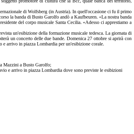
ggetto promotore di cultura che la Bcc, quale banca del territorio,
ernazionale di Wolfsberg (in Austria). In quell'occasione ci fu il primo
 scorso la banda di Busto Garolfo andò a Kaufbeuren. «La nostra banda
presidente del corpo musicale Santa Cecilia. «Adesso ci apprestiamo a
evista un'esibizione della formazione musicale tedesca. La giornata di
spiterà un concerto delle due bande.
Domenica
27 ottobre si aprirà con
o e arrivo in piazza Lombardia per un'esibizione corale.
ia Mazzini a Busto Garolfo;
avio e arrivo in piazza Lombardia dove sono previste le esibizioni