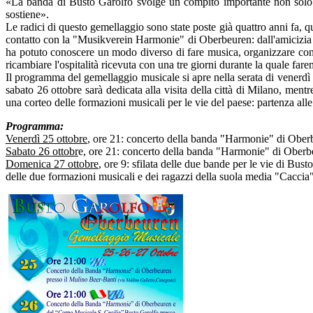
«La banda di Busto Garolfo svolge un compito importante non solo d
sostiene».
Le radici di questo gemellaggio sono state poste già quattro anni fa, q
contatto con la "Musikverein Harmonie" di Oberbeuren: dall'amicizia 
ha potuto conoscere un modo diverso di fare musica, organizzare conc
ricambiare l'ospitalità ricevuta con una tre giorni durante la quale far
Il programma del gemellaggio musicale si apre nella serata di venerdì
sabato
26 ottobre sarà dedicata alla visita della città di Milano, men
una corteo delle formazioni musicali per le vie del paese: partenza al
Programma:
Venerdì 25 ottobre
, ore 21: concerto della banda "Harmonie" di Ober
Sabato
26 ottobr
e, ore 21: concerto della banda "Harmonie" di Oberbe
Domenica
27 ottobre
, ore 9: sfilata delle due bande per le vie di Bu
delle due formazioni musicali e dei ragazzi della suola media "Caccia"