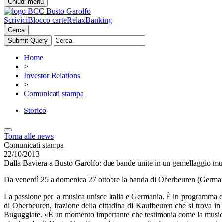
Chiudi menu
Scrivici
Blocco carte
RelaxBanking
Cerca
Home
>
Investor Relations
>
Comunicati stampa
Storico
Torna alle news
Comunicati stampa
22/10/2013
Dalla Baviera a Busto Garolfo: due bande unite in un gemellaggio mu
Da venerdì 25 a
domenica
27 ottobre la banda di Oberbeuren (Germani
La passione per la musica unisce Italia e Germania. È in programma 
di Oberbeuren, frazione della cittadina di Kaufbeuren che si trova in
Buguggiate. «È un momento importante che testimonia come la musica 