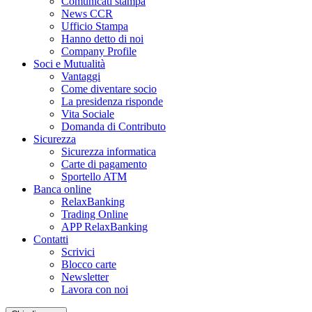
Comunicati stampa
News CCR
Ufficio Stampa
Hanno detto di noi
Company Profile
Soci e Mutualità
Vantaggi
Come diventare socio
La presidenza risponde
Vita Sociale
Domanda di Contributo
Sicurezza
Sicurezza informatica
Carte di pagamento
Sportello ATM
Banca online
RelaxBanking
Trading Online
APP RelaxBanking
Contatti
Scrivici
Blocco carte
Newsletter
Lavora con noi