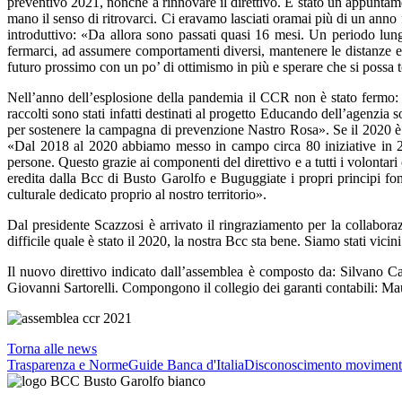
preventivo 2021, nonché a rinnovare il direttivo. È stato un appuntame
mano il senso di ritrovarci. Ci eravamo lasciati oramai più di un anno
introduttivo: «Da allora sono passati quasi 16 mesi. Un periodo lungo
fermarci, ad assumere comportamenti diversi, mantenere le distanze e s
futuro prossimo con un po’ di ottimismo in più e sperare che si possa 
Nell’anno dell’esplosione della pandemia il CCR non è stato fermo: 
raccolti sono stati infatti destinati al progetto Educando dell’agenzia
per sostenere la campagna di prevenzione Nastro Rosa». Se il 2020 è s
«Dal 2018 al 2020 abbiamo messo in campo circa 80 iniziative in 26 m
persone. Questo grazie ai componenti del direttivo e a tutti i volontari
eredita dalla Bcc di Busto Garolfo e Buguggiate i propri principi fond
culturale dedicato proprio al nostro territorio».
Dal presidente Scazzosi è arrivato il ringraziamento per la collabor
difficile quale è stato il 2020, la nostra Bcc sta bene. Siamo stati vi
Il nuovo direttivo indicato dall’assemblea è composto da: Silvano C
Giovanni Sartorelli. Compongono il collegio dei garanti contabili: Ma
Torna alle news
Trasparenza e Norme
Guide Banca d'Italia
Disconoscimento moviment