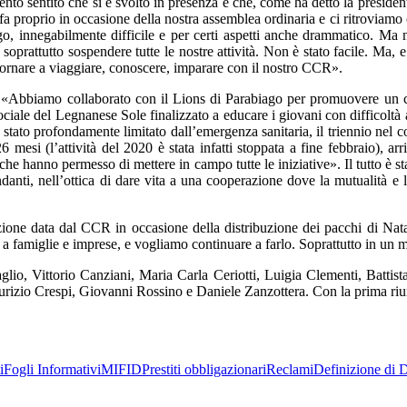
nto sentito che si è svolto in presenza e che, come ha detto la president
 fa proprio in occasione della nostra assemblea ordinaria e ci ritroviam
, innegabilmente difficile e per certi aspetti anche drammatico. Ma no
oprattutto sospendere tutte le nostre attività. Non è stato facile. Ma,
tornare a viaggiare, conoscere, imparare con il nostro CCR».
«Abbiamo collaborato con il Lions di Parabiago per promuovere un conc
 sociale del Legnanese Sole finalizzato a educare i giovani con difficoltà
tato profondamente limitato dall’emergenza sanitaria, il triennio nel 
esi (l’attività del 2020 è stata infatti stoppata a fine febbraio), arr
 che hanno permesso di mettere in campo tutte le iniziative». Il tutto è s
anti, nell’ottica di dare vita a una cooperazione dove la mutualità e l
azione data dal CCR in occasione della distribuzione dei pacchi di Nat
cini a famiglie e imprese, e vogliamo continuare a farlo. Soprattutto in 
aglio, Vittorio Canziani, Maria Carla Ceriotti, Luigia Clementi, Batti
urizio Crespi, Giovanni Rossino e Daniele Zanzottera. Con la prima riun
i
Fogli Informativi
MIFID
Prestiti obbligazionari
Reclami
Definizione di D