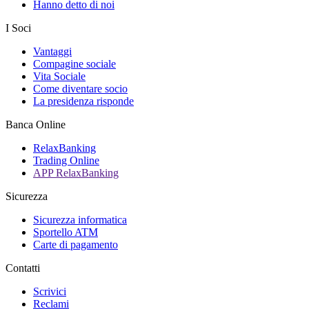
Hanno detto di noi
I Soci
Vantaggi
Compagine sociale
Vita Sociale
Come diventare socio
La presidenza risponde
Banca Online
RelaxBanking
Trading Online
APP RelaxBanking
Sicurezza
Sicurezza informatica
Sportello ATM
Carte di pagamento
Contatti
Scrivici
Reclami