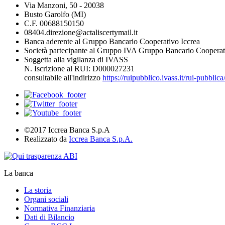
Via Manzoni, 50 - 20038
Busto Garolfo (MI)
C.F. 00688150150
08404.direzione@actaliscertymail.it
Banca aderente al Gruppo Bancario Cooperativo Iccrea
Società partecipante al Gruppo IVA Gruppo Bancario Cooperat
Soggetta alla vigilanza di IVASS
N. Iscrizione al RUI: D000027231
consultabile all'indirizzo
https://ruipubblico.ivass.it/rui-pubbli
©2017 Iccrea Banca S.p.A
Realizzato da
Iccrea Banca S.p.A.
La banca
La storia
Organi sociali
Normativa Finanziaria
Dati di Bilancio