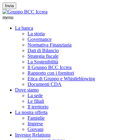
Invia
menu
La banca
La storia
Governance
Normativa Finanziaria
Dati di Bilancio
Strategia fiscale
La Sostenibilità
Il Gruppo BCC Iccrea
Rapporto con i fornitori
Etica di Gruppo e Whistleblowing
Documenti CDA
Dove siamo
La sede
Le filiali
Il territorio
La nostra offerta
Famiglie
Imprese
Giovani
Investor Relations