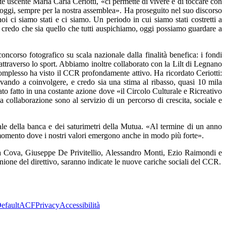
e uscente Maria Carla Ceriotti, «ci permette di vivere e di toccare con
o oggi, sempre per la nostra assemblea». Ha proseguito nel suo discorso
i ci siamo stati e ci siamo. Un periodo in cui siamo stati costretti a
 e credo che sia quello che tutti auspichiamo, oggi possiamo guardare a
orso fotografico su scala nazionale dalla finalità benefica: i fondi
 attraverso lo sport. Abbiamo inoltre collaborato con la Lilt di Legnano
complesso ha visto il CCR profondamente attivo. Ha ricordato Ceriotti:
ivando a coinvolgere, e credo sia una stima al ribasso, quasi 10 mila
tato fatto in una costante azione dove «il Circolo Culturale e Ricreativo
a collaborazione sono al servizio di un percorso di crescita, sociale e
ale della banca e dei saturimetri della Mutua. «Al termine di un anno
un momento dove i nostri valori emergono anche in modo più forte».
sta Cova, Giuseppe De Privitellio, Alessandro Monti, Ezio Raimondi e
ione del direttivo, saranno indicate le nuove cariche sociali del CCR.
efault
ACF
Privacy
Accessibilità