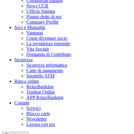
Comunicati stampa
News CCR
Ufficio Stampa
Hanno detto di noi
Company Profile
Soci e Mutualità
Vantaggi
Come diventare socio
La presidenza risponde
Vita Sociale
Domanda di Contributo
Sicurezza
Sicurezza informatica
Carte di pagamento
Sportello ATM
Banca online
RelaxBanking
Trading Online
APP RelaxBanking
Contatti
Scrivici
Blocco carte
Newsletter
Lavora con noi