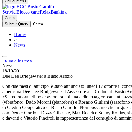
Chiudi menu
Scrivici
Blocco carte
RelaxBanking
Cerca
Home
>
News
Torna alle news
News
18/10/2011
Dee Dee Bridgewater a Busto Arsizio
Con due mesi di anticipo, è stato annunciato lunedì 17 ottobre il conc
americana Dee Dee Bridgewater. L'assessore alla Cultura di Busto Arsiz
«Siamo onorati di poter avere tra noi una delle maggiori cantanti jazz»
(vibrafono), Dado Moroni (pianoforte) e Rosario Giuliani (sassofono con
di Credito Cooperativo di Busto Garolfo. Non possiamo che ringrazia
con Dexter Gordon, Dizzy Gillespie, Max Roach e Sonny Rollins, si esib
e davanti a Vittorio Pinciroli in rappresentanza del consiglio di ammin