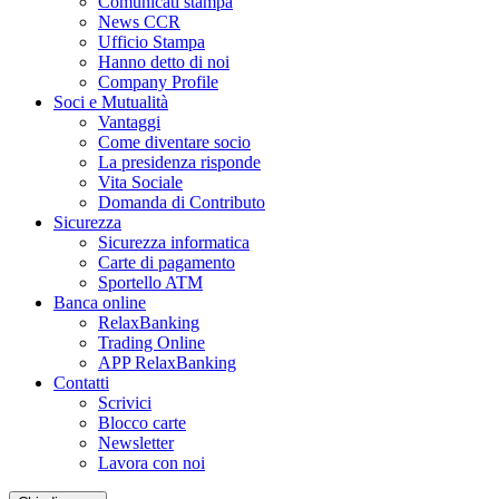
Comunicati stampa
News CCR
Ufficio Stampa
Hanno detto di noi
Company Profile
Soci e Mutualità
Vantaggi
Come diventare socio
La presidenza risponde
Vita Sociale
Domanda di Contributo
Sicurezza
Sicurezza informatica
Carte di pagamento
Sportello ATM
Banca online
RelaxBanking
Trading Online
APP RelaxBanking
Contatti
Scrivici
Blocco carte
Newsletter
Lavora con noi