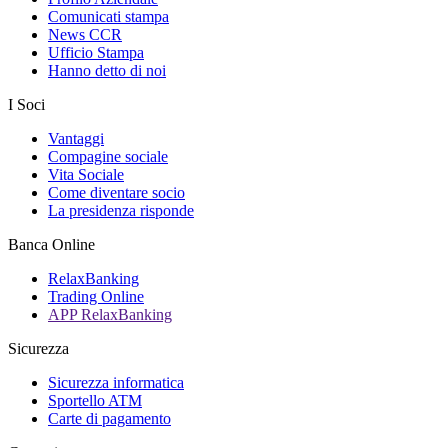
Comunicati stampa
News CCR
Ufficio Stampa
Hanno detto di noi
I Soci
Vantaggi
Compagine sociale
Vita Sociale
Come diventare socio
La presidenza risponde
Banca Online
RelaxBanking
Trading Online
APP RelaxBanking
Sicurezza
Sicurezza informatica
Sportello ATM
Carte di pagamento