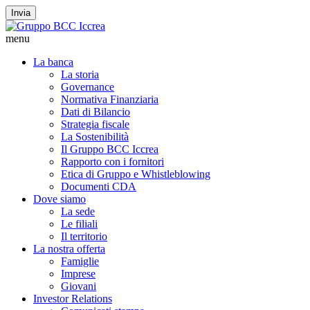
Invia
menu
La banca
La storia
Governance
Normativa Finanziaria
Dati di Bilancio
Strategia fiscale
La Sostenibilità
Il Gruppo BCC Iccrea
Rapporto con i fornitori
Etica di Gruppo e Whistleblowing
Documenti CDA
Dove siamo
La sede
Le filiali
Il territorio
La nostra offerta
Famiglie
Imprese
Giovani
Investor Relations