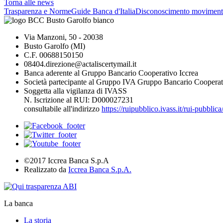
Torna alle news
Trasparenza e Norme
Guide Banca d'Italia
Disconoscimento moviment
Via Manzoni, 50 - 20038
Busto Garolfo (MI)
C.F. 00688150150
08404.direzione@actaliscertymail.it
Banca aderente al Gruppo Bancario Cooperativo Iccrea
Società partecipante al Gruppo IVA Gruppo Bancario Cooperat
Soggetta alla vigilanza di IVASS
N. Iscrizione al RUI: D000027231
consultabile all'indirizzo
https://ruipubblico.ivass.it/rui-pubbli
©2017 Iccrea Banca S.p.A
Realizzato da
Iccrea Banca S.p.A.
La banca
La storia