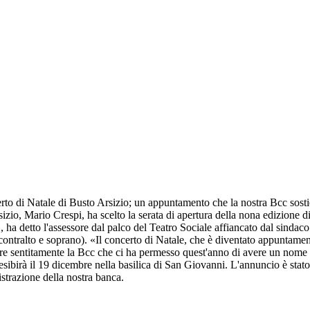
erto di Natale di Busto Arsizio; un appuntamento che la nostra Bcc sost
io, Mario Crespi, ha scelto la serata di apertura della nona edizione d
, ha detto l'assessore dal palco del Teatro Sociale affiancato dal sindac
tralto e soprano). «Il concerto di Natale, che è diventato appuntamento 
re sentitamente la Bcc che ci ha permesso quest'anno di avere un nome
irà il 19 dicembre nella basilica di San Giovanni. L'annuncio è stato f
istrazione della nostra banca.