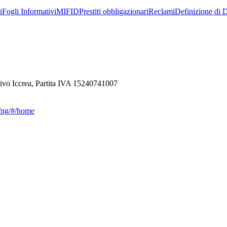
i
Fogli Informativi
MIFID
Prestiti obbligazionari
Reclami
Definizione di D
ivo Iccrea, Partita IVA 15240741007
ca/ng/#/home